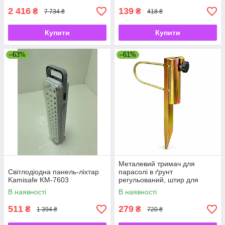
2 416
139
₴
₴
7 734 ₴
418 ₴
Купити
Купити
–63%
–61%
Металевий тримач для
Світлодіодна панель-ліхтар
парасолі в ґрунт
Kamisafe KM-7603
регульований, штир для
садової парасолі з
В наявності
В наявності
фіксатором
511
279
₴
₴
1 394 ₴
720 ₴