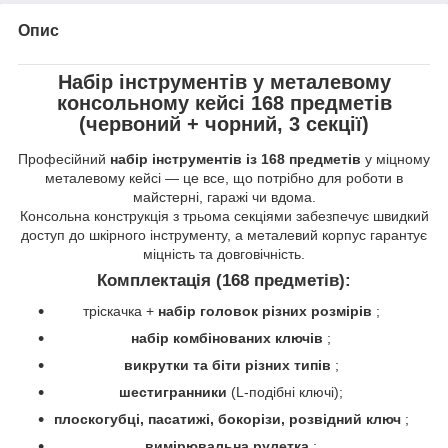
Опис
Набір інструментів у металевому
консольному кейсі 168 предметів
(червоний + чорний, 3 секції)
Професійний
набір інструментів із 168 предметів
у міцному
металевому кейсі — це все, що потрібно для роботи в
майстерні, гаражі чи вдома.
Консольна конструкція з трьома секціями забезпечує швидкий
доступ до шкірного інструменту, а металевий корпус гарантує
міцність та довговічність.
Комплектація (168 предметів):
тріскачка +
набір головок різних розмірів
;
набір комбінованих ключів
;
викрутки та біти різних типів
;
шестигранники
(L-подібні ключі);
плоскогубці, пасатижі, бокорізи, розвідний ключ
;
вимірювальна рулетка
;