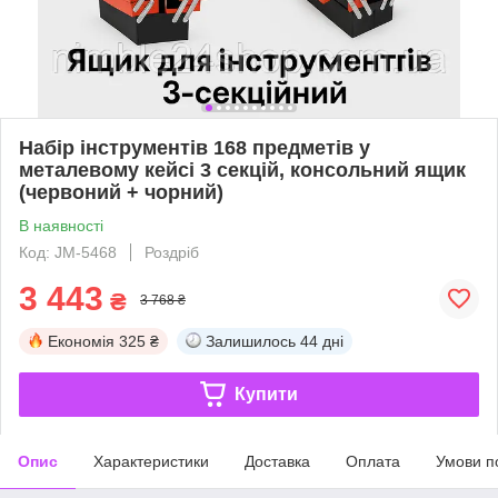
Набір інструментів 168 предметів у
металевому кейсі 3 секцій, консольний ящик
(червоний + чорний)
В наявності
Код: JM-5468
Роздріб
3 443
₴
3 768 ₴
Економія
325 ₴
Залишилось
44 дні
Купити
Опис
Характеристики
Доставка
Оплата
Умови п