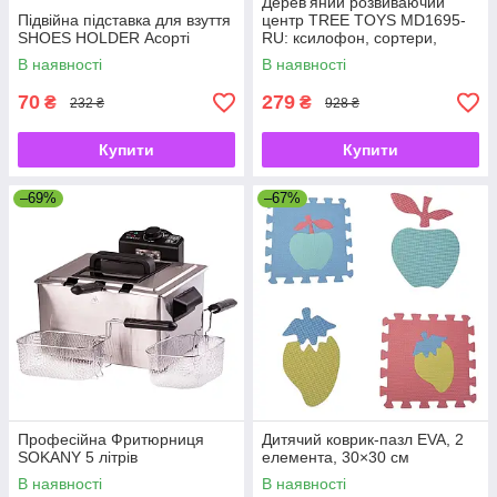
Дерев'яний розвиваючий
Підвійна підставка для взуття
центр TREE TOYS MD1695-
SHOES HOLDER Асорті
RU: ксилофон, сортери,
рибальство, 10 рибок
В наявності
В наявності
70
279
₴
₴
232 ₴
928 ₴
Купити
Купити
–69%
–67%
Професійна Фритюрниця
Дитячий коврик-пазл EVA, 2
SOKANY 5 літрів
елемента, 30×30 см
В наявності
В наявності