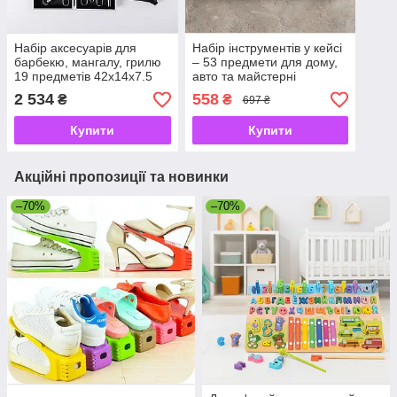
Набір аксесуарів для
Набір інструментів у кейсі
барбекю, мангалу, грилю
– 53 предмети для дому,
19 предметів 42х14х7.5
авто та майстерні
см у кейсі HP-21-3
2 534
558
₴
₴
697 ₴
Купити
Купити
Акційні пропозиції та новинки
–70%
–70%