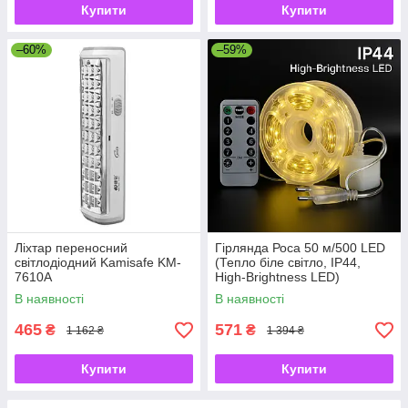
Купити
Купити
–60%
–59%
Ліхтар переносний
Гірлянда Роса 50 м/500 LED
світлодіодний Kamisafe KM-
(Тепло біле світло, IP44,
7610A
High-Brightness LED)
В наявності
В наявності
465
571
₴
₴
1 162 ₴
1 394 ₴
Купити
Купити