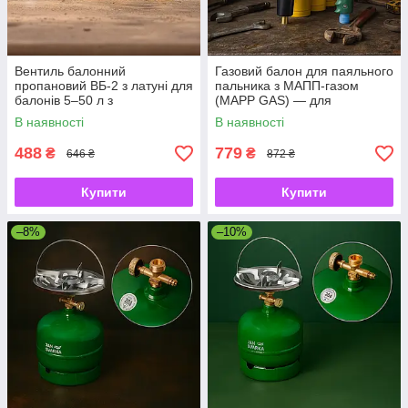
Вентиль балонний
Газовий балон для паяльного
пропановий ВБ-2 з латуні для
пальника з МАПП-газом
балонів 5–50 л з
(MAPP GAS) — для
протиіскровим захистом
професійної пайки та
В наявності
В наявності
ремонту
488
779
₴
₴
646 ₴
872 ₴
Купити
Купити
–8%
–10%