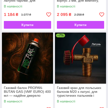
латунні тарілки, для
корпус 3 мм, для кемпінгу,
пальників та обігрівачів
подорожей і побутового
В наявності
В наявності
використання
1 184
2 095
₴
₴
1 277 ₴
2 258 ₴
Купити
Купити
–7%
Газовий балон PROPAN-
Газовий кран для польських
BUTAN GAS (VMF EURO) 400
балонів M20 з латуні, для
мл — надійне джерело
туристичних пальників і
енергії для походів і побуту
плиток, Туреччина
В наявності
В наявності