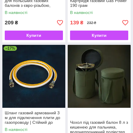
для польських газових
Картридж газовий Gas Power
балонів з євро-різьбою,
190 грам
латунний, перехідник 3/8"–
В наявності
В наявності
21,8 мм
209
139
₴
₴
232 ₴
Купити
Купити
–17%
Шланг газовий армований 3
м для підключення плити до
газопроводу | Стійкий до
Чохол під газовий балон 8 л з
температур
кишенею для пальника,
В наявності
водонепроникний поліестер