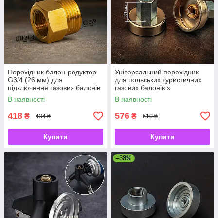
Перехідник балон-редуктор
Універсальний перехідник
G3/4 (26 мм) для
для польських туристичних
підключення газових балонів
газових балонів з
до редуктора
підключенням до АЗС 1/2"
В наявності
В наявності
418
576
₴
₴
434 ₴
610 ₴
Купити
Купити
–38%