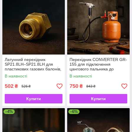
Латунний перехідник
Перехідник CONVERTER GR-
SP21.8LH–SP21.8LH для
155 для підключення
пластикових газових балонів,
цангового пальника до
ліве різьбове з'єднання 21,8
пропанового балона через
В наявності
В наявності
мм
шланг
502
750
₴
₴
526 ₴
843 ₴
Купити
Купити
–4%
–6%