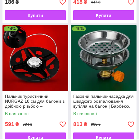
186
418
₴
₴
447 ₴
Купити
Купити
–14%
–10%
Пальник туристичний
Газовий пальник-насадка для
NURGAZ 18 см для балонів з
швидкого розпалювання
дрібною різьбою –
вугілля на балон | Барбекю,
компактний, легкий, титанове
мангал, кемпінг, гриль
В наявності
В наявності
покриття
591
813
₴
₴
684 ₴
906 ₴
Купити
Купити