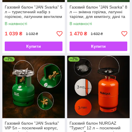
Газовий балон "JAN Svarka" 5
Газовий балон "JAN Svarka" 8
л – туристичний набір з
л — знімна горілка, латунні
горілкою, латунним вентилем
тарілки, для кемпінгу, дачі та
і посиленим корпусом
туристичних поїздок
В наявності
В наявності
1 039
1 470
₴
₴
1 132 ₴
1 632 ₴
Купити
Купити
–7%
–7%
Газовий балон "JAN Svarka"
Газовий балон NURGAZ
VIP 5л – посилений корпус,
"Турист" 12 л – посилений