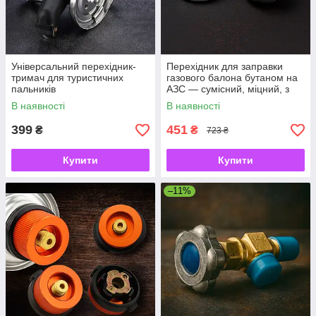
Універсальний перехідник-
Перехідник для заправки
тримач для туристичних
газового балона бутаном на
пальників
АЗС — сумісний, міцний, з
різьбою W21.8 мм
В наявності
В наявності
399
451
₴
₴
723 ₴
Купити
Купити
–11%