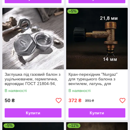
–5%
Заглушка під газовий балон з
Кран-перехідник "Nurgaz"
ущільнювачем, герметична,
для турецького балона з
відповідає ГОСТ 21804-94,
вентилем, латунь, для
тиск до 1,6 МПа
плиток, пальників і редукторів
В наявності
В наявності
50
372
₴
₴
391 ₴
Купити
Купити
–5%
–11%