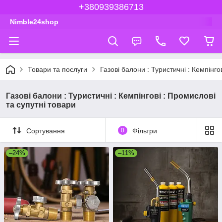
+380939386713
Nimble24shop
Товари та послуги
Газові балони : Туристичні : Кемпінго
Газові балони : Туристичні : Кемпінгові : Промислові
та супутні товари
Сортування
0
Фільтри
–24%
–11%