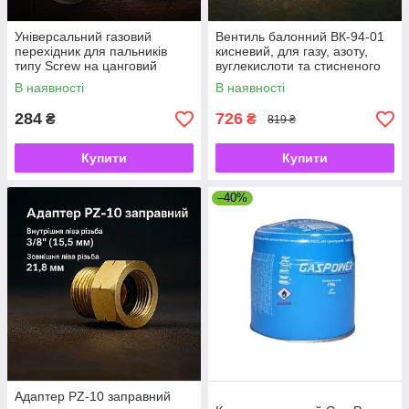
Універсальний газовий
Вентиль балонний ВК-94-01
перехідник для пальників
кисневий, для газу, азоту,
типу Screw на цанговий
вуглекислоти та стисненого
балон
повітря, латунь
В наявності
В наявності
284
726
₴
₴
819 ₴
Купити
Купити
–40%
Адаптер PZ-10 заправний