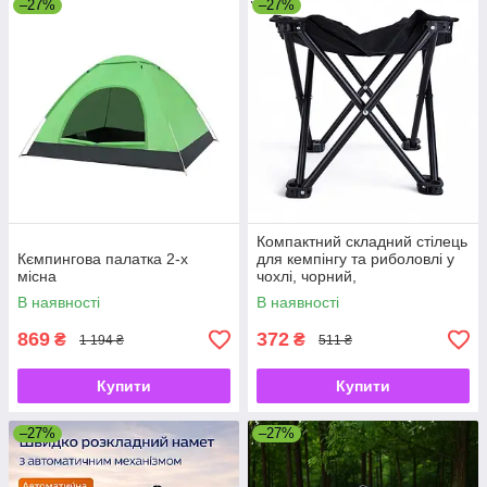
–27%
–27%
Компактний складний стілець
Кємпингова палатка 2-х
для кемпінгу та риболовлі у
місна
чохлі, чорний,
В наявності
В наявності
869
372
₴
₴
1 194 ₴
511 ₴
Купити
Купити
–27%
–27%