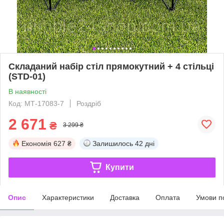
Складаний набір стіл прямокутний + 4 стільці
(STD-01)
В наявності
Код: МТ-17083-7
Роздріб
2 671
₴
3 299 ₴
Економія
627 ₴
Залишилось
42 дні
Купити
Опис
Характеристики
Доставка
Оплата
Умови п