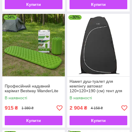
Купити
Купити
–34%
–30%
Намет душ-туалет для
Професійний надувний
кемпінгу автомат
карімат Bestway WanderLite
120×120×190 (см) тент для
душу та туалету туристичний
В наявності
В наявності
LU-015DB Чорний
915
2 904
₴
₴
1 380 ₴
4 158 ₴
Купити
Купити