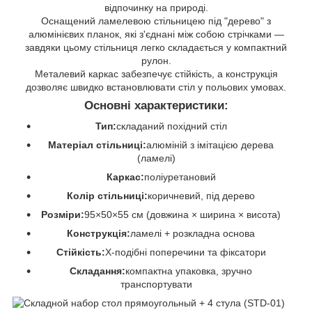
відпочинку на природі.
Оснащений ламелевою стільницею під "дерево" з
алюмінієвих планок, які з'єднані між собою стрічками —
завдяки цьому стільниця легко складається у компактний
рулон.
Металевий каркас забезпечує стійкість, а конструкція
дозволяє швидко встановлювати стіл у польових умовах.
Основні характеристики:
Тип:
складаний похідний стіл
Матеріал стільниці:
алюміній з імітацією дерева
(ламелі)
Каркас:
поліуретановий
Колір стільниці:
коричневий, під дерево
Розміри:
95×50×55 см (довжина × ширина × висота)
Конструкція:
ламелі + розкладна основа
Стійкість:
X-подібні поперечини та фіксатори
Складання:
компактна упаковка, зручно
транспортувати