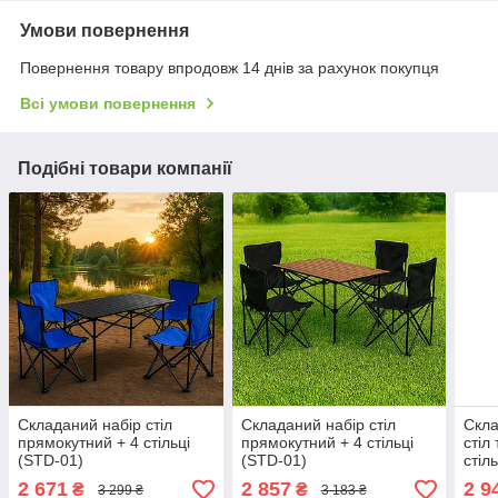
Умови повернення
Повернення товару впродовж 14 днів за рахунок покупця
Всі умови повернення
Подібні товари компанії
Складаний набір стіл
Складаний набір стіл
Скла
прямокутний + 4 стільці
прямокутний + 4 стільці
стіл
(STD-01)
(STD-01)
стіль
набі
2 671
2 857
2 9
₴
₴
3 299 ₴
3 183 ₴
скла