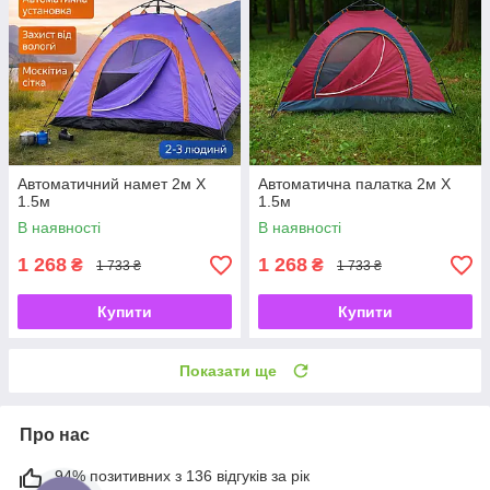
Автоматичний намет 2м Х
Автоматична палатка 2м Х
1.5м
1.5м
В наявності
В наявності
1 268
1 268
₴
₴
1 733 ₴
1 733 ₴
Купити
Купити
Показати ще
Про нас
94% позитивних з 136 відгуків за рік