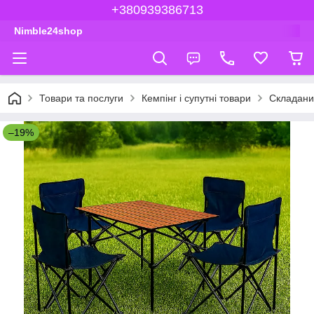
+380939386713
Nimble24shop
Товари та послуги
Кемпінг і супутні товари
Складаний
–19%