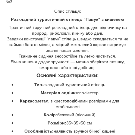
Опис стільця:
Розкладний туристичний стілець "Павук" з кишенею
Практичний і зручний розкладний стілець для відпочинку на
природі, риболовлі, пікніку або дачі.
Завдяки конструкції "павук" стілець швидко складається та не
займає багато місця, а міцний металевий каркас витримує
значні навантаження.
Тканинне сидіння зносостійке та легко чиститься.
Бічна кишеня додає зручності — можна зберігати пляшку,
смартфон або інші дрібниці.
Основні характеристики:
Тип:
складаний туристичний стілець
Матеріал сидіння:
поліестер
Каркас:
метал, з хрестоподібними розпірками для
стабільності
Колір:
бежевий (пісочний)
Розміри:
35×35×50 см
Особливість:
наявність зручної бічної кишені