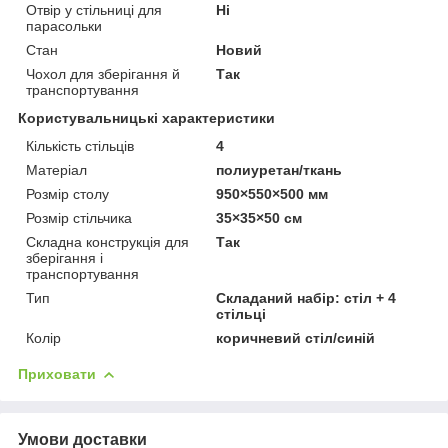
Отвір у стільниці для
Ні
парасольки
Стан
Новий
Чохол для зберігання й
Так
транспортування
Користувальницькі характеристики
Кількість стільців
4
Матеріал
полиуретан/ткань
Розмір столу
950×550×500 мм
Розмір стільчика
35×35×50 см
Складна конструкція для
Так
зберігання і
транспортування
Тип
Складаний набір: стіл + 4
стільці
Колір
коричневий стіл/синій
Приховати
Умови доставки