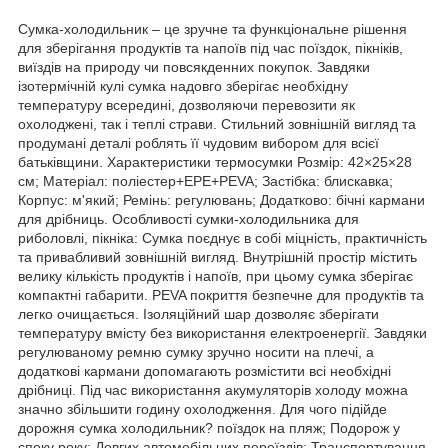
Сумка-холодильник – це зручне та функціональне рішення
для зберігання продуктів та напоїв під час поїздок, пікніків,
виїздів на природу чи повсякденних покупок. Завдяки
ізотермічній кулі сумка надовго зберігає необхідну
температуру всередині, дозволяючи перевозити як
охолоджені, так і теплі страви. Стильний зовнішній вигляд та
продумані деталі роблять її чудовим вибором для всієї
батьківщини. Характеристики термосумки Розмір: 42×25×28
см; Матеріал: поліестер+EPE+PEVA; Застібка: блискавка;
Корпус: м'який; Ремінь: регулювань; Додатково: бічні кармани
для дрібниць. Особливості сумки-холодильника для
риболовлі, пікніка: Сумка поєднує в собі міцність, практичність
та привабливий зовнішній вигляд. Внутрішній простір містить
велику кількість продуктів і напоїв, при цьому сумка зберігає
компактні габарити. PEVA покриття безпечне для продуктів та
легко очищається. Ізоляційний шар дозволяє зберігати
температуру вмісту без використання електроенергії. Завдяки
регулюваному ремню сумку зручно носити на плечі, а
додаткові кармани допомагають розмістити всі необхідні
дрібниці. Під час використання акумуляторів холоду можна
значно збільшити годину охолодження. Для чого підійде
дорожня сумка холодильник? поїздок на пляж; Подорож у
спеку року; Довгих автомобільних переїздів; Транспортування