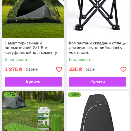
Намет туристичний
Компактний складний стілець
автоматичний 2×1.5 м
для кемпінгу та риболовлі у
камуфляжний для кемпінгу,
чохлі, хакі.
риболовлі, відпочинку з
В наявності
В наявності
чохлом
1 275
335
₴
₴
2 158 ₴
511 ₴
Купити
Купити
–34%
–30%