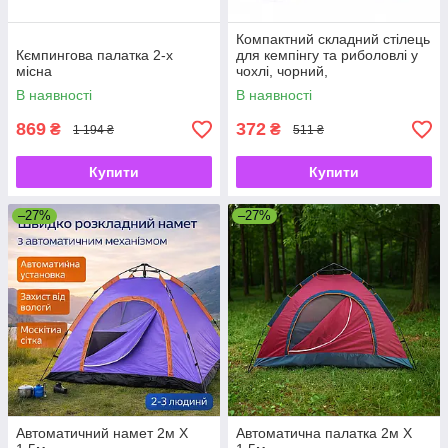
Компактний складний стілець
Кємпингова палатка 2-х
для кемпінгу та риболовлі у
місна
чохлі, чорний,
В наявності
В наявності
869
372
₴
₴
1 194 ₴
511 ₴
Купити
Купити
–27%
–27%
Автоматичний намет 2м Х
Автоматична палатка 2м Х