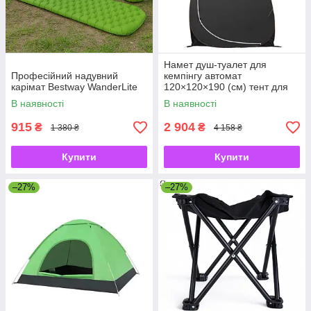
Намет душ-туалет для
Професійний надувний
кемпінгу автомат
карімат Bestway WanderLite
120×120×190 (см) тент для
душу та туалету туристичний
В наявності
В наявності
LU-015DB Чорний
915
2 904
₴
₴
1 380 ₴
4 158 ₴
Купити
Купити
–27%
–27%