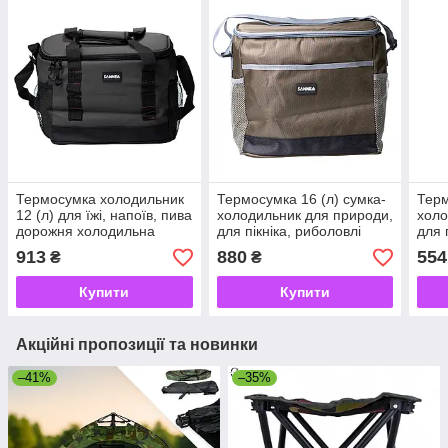
Термосумка холодильник
Термосумка 16 (л) сумка-
Терм
12 (л) для їжі, напоїв, пива
холодильник для природи,
холо
дорожня холодильна
для пікніка, риболовлі
для 
сумка для риболовлі та
холодильна сумка HP-14-
холо
913
880
554
₴
₴
пікніка HP-14-20
6
7
Купити
Купити
Акційні пропозиції та новинки
–41%
–35%