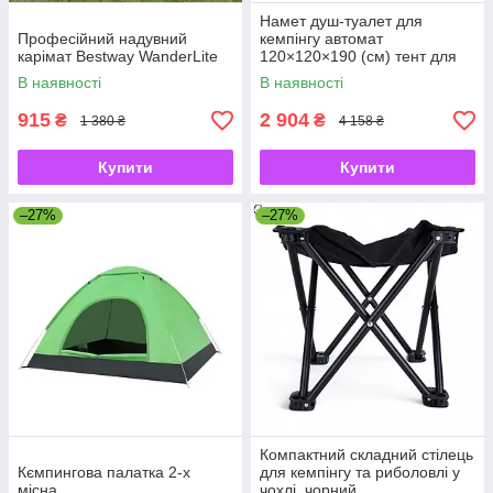
Намет душ-туалет для
Професійний надувний
кемпінгу автомат
карімат Bestway WanderLite
120×120×190 (см) тент для
душу та туалету туристичний
В наявності
В наявності
LU-015DB Чорний
915
2 904
₴
₴
1 380 ₴
4 158 ₴
Купити
Купити
–27%
–27%
Компактний складний стілець
Кємпингова палатка 2-х
для кемпінгу та риболовлі у
місна
чохлі, чорний,