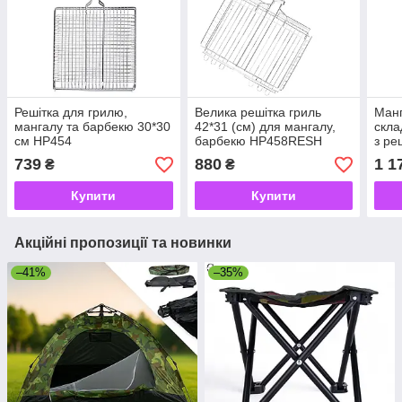
Решітка для грилю,
Велика решітка гриль
Манг
мангалу та барбекю 30*30
42*31 (см) для мангалу,
скла
см HP454
барбекю HP458RESH
з р
739
880
1 1
₴
₴
Купити
Купити
Акційні пропозиції та новинки
–41%
–35%