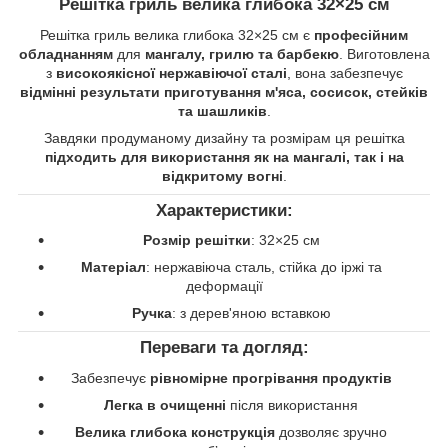
Решітка гриль велика глибока 32×25 см
Решітка гриль велика глибока 32×25 см є
професійним
обладнанням
для
мангалу, грилю та барбекю
. Виготовлена
з
високоякісної нержавіючої сталі
, вона забезпечує
відмінні результати приготування м'яса, сосисок, стейків
та шашликів
.
Завдяки продуманому дизайну та розмірам ця решітка
підходить для використання як на мангалі, так і на
відкритому вогні
.
Характеристики:
Розмір решітки
: 32×25 см
Матеріал
: нержавіюча сталь, стійка до іржі та
деформації
Ручка
: з дерев'яною вставкою
Переваги та догляд:
Забезпечує
рівномірне прогрівання продуктів
Легка в очищенні
після використання
Велика глибока конструкція
дозволяє зручно