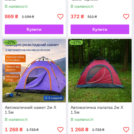
В наявності
В наявності
869
372
₴
₴
1 194 ₴
511 ₴
Купити
Купити
–27%
–27%
Автоматичний намет 2м Х
Автоматична палатка 2м Х
1.5м
1.5м
В наявності
В наявності
1 268
1 268
₴
₴
1 733 ₴
1 733 ₴