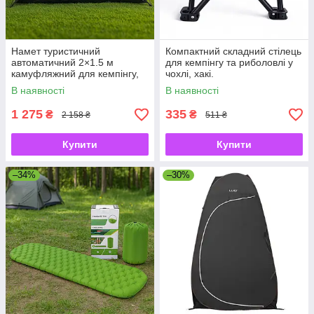
Намет туристичний
Компактний складний стілець
автоматичний 2×1.5 м
для кемпінгу та риболовлі у
камуфляжний для кемпінгу,
чохлі, хакі.
риболовлі, відпочинку з
В наявності
В наявності
чохлом
1 275
335
₴
₴
2 158 ₴
511 ₴
Купити
Купити
–34%
–30%