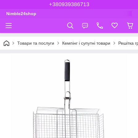
+380939386713
Nimble24shop
Товари та послуги
Кемпінг і супутні товари
Решітка 