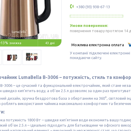
+380 (93) 938-67-13
повернення товару протягом 14 
–13%
43 дні
У компанії підключені електронні
покидаючи сайту.
чайник LumaBella B-3006 – потужність, стиль та комфор
 B-3006 – це сучасний та функціональний електрочайник, який стане неза
ін швидко кип'ятить воду, а об'єм 2.5 л дозволяє за один раз приготувати
ний дизайн, зручна бездротова база з обертанням на 360°, світловий і
я роблять використання чайника максимально комфортним та безпечни
и:
ока потужність 1800 Вт – швидке кип'ятіння води економить вашу годину
кий об'єм 2.5 л – ідеально підходить для батьківщини чи офісного вико
аний нагрівальний елемент – виконаний із нержавіючої сталі, що гарант