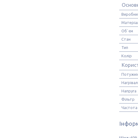
Основ
Виробни
Матеріа
Об`єм
Стан
Тип
Колір
Корис
Потужні
Нагріва
Напруга
Фільтр
Частота
Інформ
Ціна:
609 