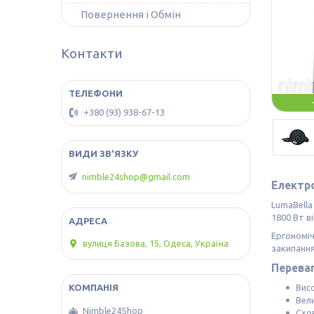
Повернення і Обмін
Контакти
+380 (93) 938-67-13
nimble24shop@gmail.com
Електро
LumaBella
1800 Вт в
Ергономіч
вулиця Базова, 15, Одеса, Україна
закипанн
Переваг
Вис
Вели
Nimble24Shop
Схов