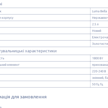
ні
к
Luma Bella
л корпусу
Нержавіюч
2.5 л
Новий
Електроча
Золотисти
тувальницькі характеристики
сть
1800 Вт
льний елемент
прихована
220-240 В
знімний, 
50 Гц Гц
ація для замовлення
₴