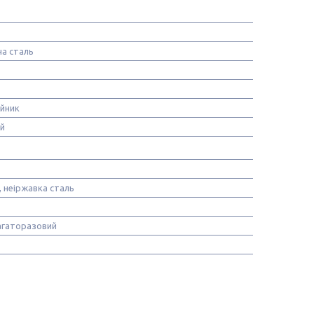
а сталь
йник
й
, неіржавка сталь
багаторазовий