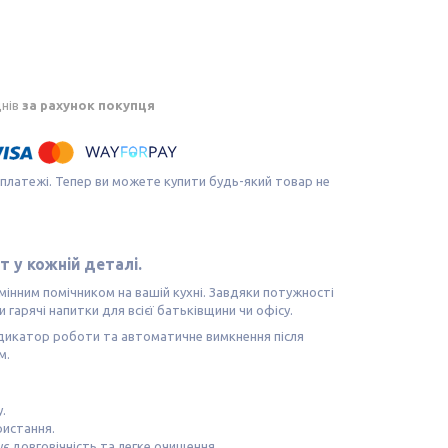
днів
за рахунок покупця
 платежі. Тепер ви можете купити будь-який товар не
т у кожній деталі.
мінним помічником на вашій кухні. Завдяки потужності
 гарячі напитки для всієї батьківщини чи офісу.
ндикатор роботи та автоматичне вимкнення після
м.
.
ристання.
ує довговічність та легке очищення.