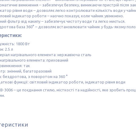
оматичне вимкнення – забезпечує безпеку, вимикаючи пристрій після за
катор рівня води – дозволяє легко контролювати кількість води у чайни
ловий індикатор роботи – наочно показує, коли чайник увімкнено.
ний фільтр від накипу – забезпечує чистоту води та легко миється.
дротова база 360° – дозволяє встановлювати чайник у будь-якому поло
еристики:
ужність: 1800 Вт
м: 2.5 л
еріал нагрівального елемента: нержавіюча сталь
 нагрівального елемента: прихований
овимкнення: так
ьтр: знімний, багаторазовий
а: бездротова, з поворотом на 360 °
аткові функції: світловий індикатор роботи, індикатор рівня води
 B-3006 – це поєднання стилю, місткості та надійності, яке зробить про
им.
теристики