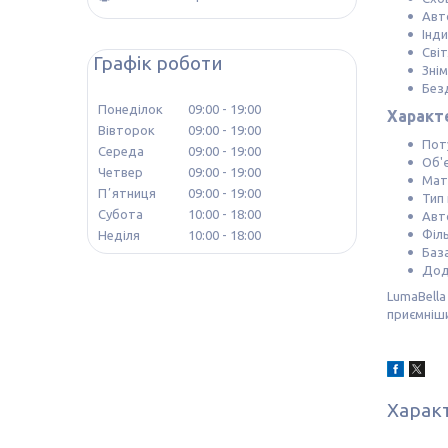
Авт
Інди
Світ
Графік роботи
Знім
Без
Понеділок
09:00
19:00
Характ
Вівторок
09:00
19:00
Пот
Середа
09:00
19:00
Об'є
Четвер
09:00
19:00
Мат
Пʼятниця
09:00
19:00
Тип
Субота
10:00
18:00
Авт
Філ
Неділя
10:00
18:00
Баз
Дод
LumaBella
приємніш
Харак