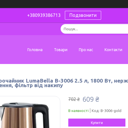
+380939386713
Подзвонити
Головна
Товари
Про нас
Контакти
очайник LumaBella B-3006 2.5 л, 1800 Вт, нер
ння, фільтр від накипу
609 ₴
702 ₴
В наявності
Код:
B-3006-gold
Купити