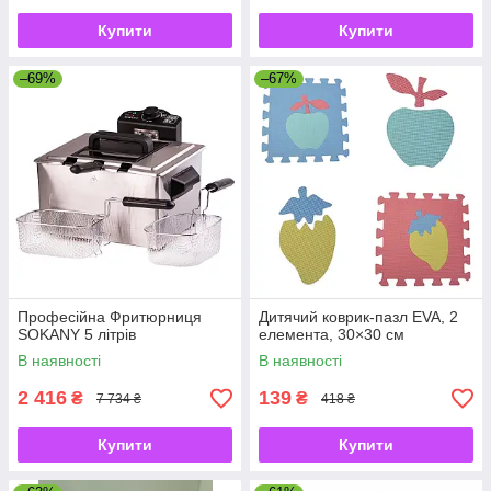
Купити
Купити
–69%
–67%
Професійна Фритюрниця
Дитячий коврик-пазл EVA, 2
SOKANY 5 літрів
елемента, 30×30 см
В наявності
В наявності
2 416
139
₴
₴
7 734 ₴
418 ₴
Купити
Купити