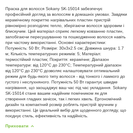
Праска для волосся Sokany SK-15014 забезпечує
професійний догляд за волоссям в домашніх умовах. Завдяки
керамічному покриттю нагрівальних пластин пристрій
рівномірно розподіляє тепло, зберігаючи волосся здоровим і
блискучим. Цей матеріал сприяє легкому ковзанню пластин,
запобігаючи пересушуванню та пошкодженню волосся навіть
при частому використанні. Основні характеристики:
Потужність: 50 Вт; Розміри: 30х3х2.5 см; Довжина шнура: 1.7
м; Кількість температурних режимів: 5; Матеріал:
термостійкий пластик; Покриття: керамічне; Діапазон
температури: від 120°C до 230°C; Температурний діапазон
від 120°C до 230°C дозволяє налаштовувати оптимальний
режим для будь-якого типу волосся - від тонкого і ламкого до
густого і неслухняного. Потужність 50 Вт гарантує швидке
нагрівання, що заощаджує ваш час під час укладання. Sokany
SK-15014 стане вашим надійним помічником як для
створення гладких зачісок, так і легких хвиль. Ергономічний
дизайн та компактний розмір роблять пристрій зручним у
використанні. Це ідеальний вибір для щоденного догляду, що
поєднує стиль, ефективність та надійність.
Приховати