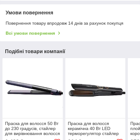
Умови повернення
Повернення товару впродовж 14 днів за рахунок покупця
Всі умови повернення
Подібні товари компанії
Праска для волосся 50 Вт
Праска для волосся
Прас
до 230 градусів, стайлер
керамічна 40 Вт LED
плой
для вирівнювання волосся
терморегулятор стайлер
коро
та завивки Sokany
для вирівнювання волосся
воло