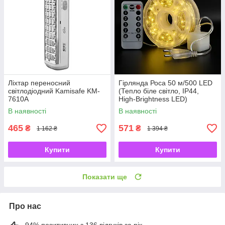
Ліхтар переносний
Гірлянда Роса 50 м/500 LED
світлодіодний Kamisafe KM-
(Тепло біле світло, IP44,
7610A
High-Brightness LED)
В наявності
В наявності
465
571
₴
₴
1 162 ₴
1 394 ₴
Купити
Купити
Показати ще
Про нас