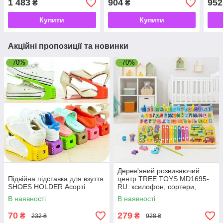
1 483
904
952
₴
₴
та завивки Sokany
покр
Sok
Купити
Купити
Акційні пропозиції та новинки
–70%
–70%
Дерев'яний розвиваючий
Підвійна підставка для взуття
центр TREE TOYS MD1695-
SHOES HOLDER Асорті
RU: ксилофон, сортери,
рибальство, 10 рибок
В наявності
В наявності
70
279
₴
₴
232 ₴
928 ₴