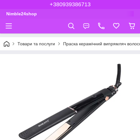
+380939386713
Nimble24shop
Товари та послуги
Праска керамічний випрямляч волосс