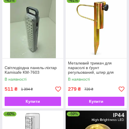
–63%
–61%
Металевий тримач для
Світлодіодна панель-ліхтар
парасолі в ґрунт
Kamisafe KM-7603
регульований, штир для
садової парасолі з
В наявності
В наявності
фіксатором
511
279
₴
₴
1 394 ₴
720 ₴
Купити
Купити
–60%
–59%