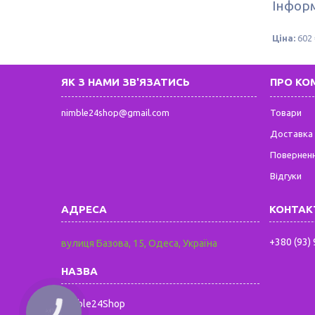
Інформ
Ціна:
602 
ЯК З НАМИ ЗВ'ЯЗАТИСЬ
ПРО КО
nimble24shop@gmail.com
Товари
Доставка 
Поверненн
Відгуки
+380 (93)
вулиця Базова, 15, Одеса, Україна
Nimble24Shop
КНОПКА