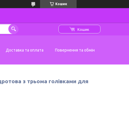
Кошик
Кошик
Доставка та оплата
Повернення та обмін
дротова з трьома голівками для