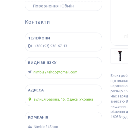
Повернення і Обмін
Контакти
+380 (93) 938-67-13
nimble24shop@gmail.com
Електробр
що плаваю
нержавіюч
розмір 15
Час заряд
вулиця Базова, 15, Одеса, Україна
ємністю 8
чищення, 
рішення д
16038 чу
Nimble24Shop