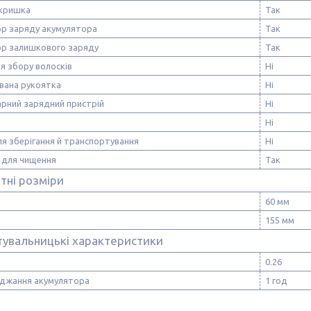
 кришка
Так
ор заряду акумулятора
Так
ор залишкового заряду
Так
ля збору волосків
Ні
вана рукоятка
Ні
арний зарядний пристрій
Ні
Ні
я зберігання й транспортування
Ні
 для чищення
Так
тні розміри
60 мм
155 мм
тувальницькі характеристики
0.26
яджання акумулятора
1 год