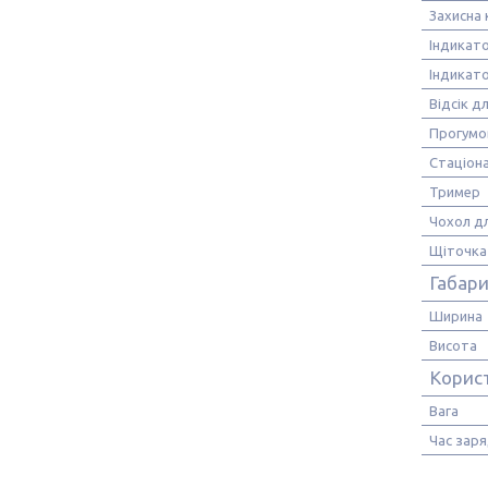
Захисна
Індикат
Індикат
Відсік д
Прогумо
Стаціон
Тример
Чохол дл
Щіточка
Габари
Ширина
Висота
Корис
Вага
Час зар