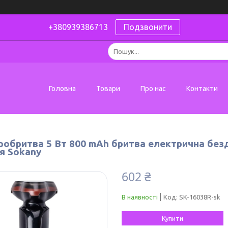
+380939386713
Подзвонити
Головна
Товари
Про нас
Контакти
робритва 5 Вт 800 mAh бритва електрична без
я Sokany
602 ₴
В наявності
Код:
SK-16038R-sk
Купити