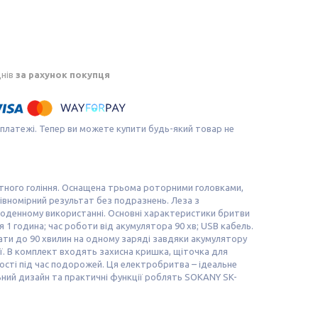
днів
за рахунок покупця
 платежі. Тепер ви можете купити будь-який товар не
тного гоління. Оснащена трьома роторними головками,
івномірний результат без подразнень. Леза з
 щоденному використанні. Основні характеристики бритви
я 1 година; час роботи від акумулятора 90 хв; USB кабель.
ати до 90 хвилин на одному заряді завдяки акумулятору
її. В комплект входять захисна кришка, щіточка для
ості під час подорожей. Ця електробритва – ідеальне
льний дизайн та практичні функції роблять SOKANY SK-