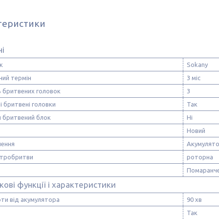
теристики
ні
к
Sokany
ний термін
3 міс
ь бритвених головок
3
 бритвені головки
Так
й бритвений блок
Ні
Новий
лення
Акумулят
ктробритви
роторна
Помаранч
ові функції і характеристики
оти від акумулятора
90 хв
Так