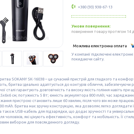
+380 (93) 938-67-13
повернення товару протягом 14 
У компанії підключені електронні
покидаючи сайту.
итва SOKANY SK-16038 – це сучасний пристрій для гладкого та комфор
ть, бритва ідеально адаптується до контурів обличчя, забезпечуючи р
ої сталі гарантують довговічність та високу якість гоління навіть при
.5х6х6 см; потужність 5 Вт; ємність акумулятора 800 mAh; час заряджанн
жання пристрою становить лише 60 хвилин, після чого він може працюв
00 mAh. Бритва має зручну конструкцію, яка дозволяє легко доглядати 
а також USB-кабель для підзарядки, що додає зручності та універсальн
ля чоловіків, які цінують ефективність, комфорт та мобільність. Її сти
довим вибором для повсякденного догляду.