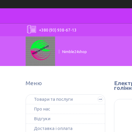
+380 (93) 938-67-13
Nimble24shop
Елект
голінн
Товари та послуги
Про нас
Відгуки
Доставка і оплата