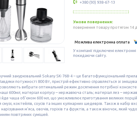
+380 (93) 938-67-13
повернення товару протягом 14 
У компанії підключені електронні
покидаючи сайту.
учний занурювальний Sokany SK-768-4 – це багатофункціональний прила
Завдяки потужності 800 Вт, пристрій ефективно справляється зі змішува
озволяють вибрати оптимальний режим досягнення потрібної консистен
 чаші 600мл; матеріал корпусу – нержавіюча сталь; матеріал лез – нержа
 йде чаша об'ємом 600 мл, що уможливлює приготування великих порцій
 смузі, коктейлів, соусів та інших кулінарних шедеврів. Також в набір 
нарізування м'яса, овочів, горіхів та фруктів, а також віночок, який чуд
нням повітряних сумішей.