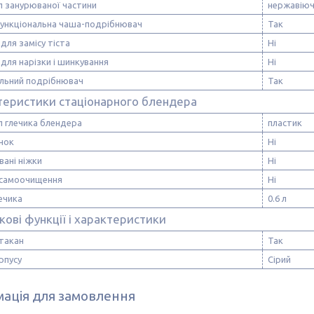
л занурюваної частини
нержавіюч
ункціональна чаша-подрібнювач
Так
для замісу тіста
Ні
для нарізки і шинкування
Ні
альний подрібнювач
Так
теристики стаціонарного блендера
л глечика блендера
пластик
нок
Ні
ані ніжки
Ні
 самоочищення
Ні
ечика
0.6 л
ові функції і характеристики
стакан
Так
рпусу
Сірий
ація для замовлення