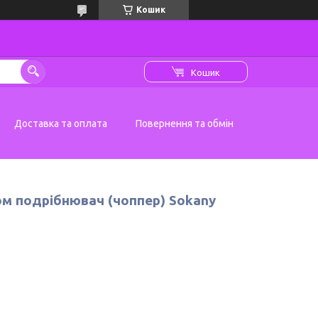
Кошик
Кошик
Доставка та оплата
Повернення та обмін
ом подрібнювач (чоппер) Sokany