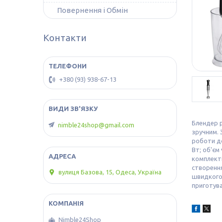
Повернення і Обмін
Контакти
+380 (93) 938-67-13
Блендер р
nimble24shop@gmail.com
зручним. 
роботи д
Вт; об'єм
комплекті
створення
вулиця Базова, 15, Одеса, Україна
швидкого 
приготува
Nimble24Shop