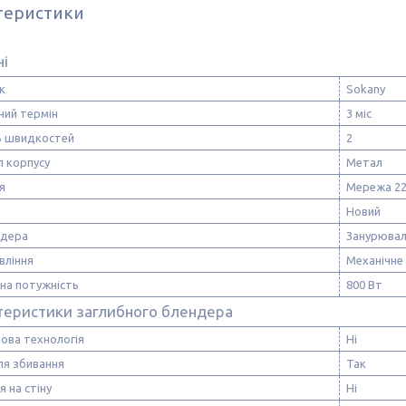
теристики
ні
к
Sokany
ний термін
3 міс
ть швидкостей
2
л корпусу
Метал
я
Мережа 2
Новий
ндера
Занурювал
вління
Механічне
на потужність
800 Вт
теристики заглибного блендера
ова технологія
Ні
ля збивання
Так
я на стіну
Ні