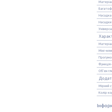
Матеріа
Багатоф
Насадка 
Насадки 
Універс
Харак
Матеріа
Міні-мли
Прогумов
Функція
Об'єм гл
Додатк
Мірний 
Колір ко
Інформ