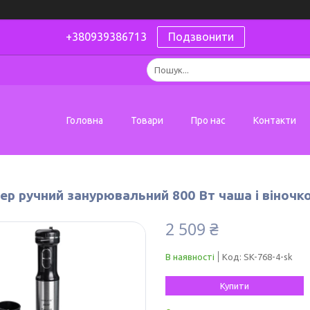
+380939386713
Подзвонити
Головна
Товари
Про нас
Контакти
ер ручний занурювальний 800 Вт чаша і віночк
2 509 ₴
В наявності
Код:
SK-768-4-sk
Купити