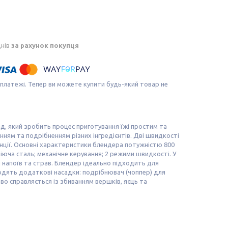
днів
за рахунок покупця
 платежі. Тепер ви можете купити будь-який товар не
д, який зробить процес приготування їжі простим та
нням та подрібненням різних інгредієнтів. Дві швидкості
ції. Основні характеристики блендера потужністю 800
віюча сталь; механічне керування; 2 режими швидкості. У
 напоїв та страв. Блендер ідеально підходить для
входять додаткові насадки: подрібнювач (чоппер) для
ово справляється із збиванням вершків, яєць та