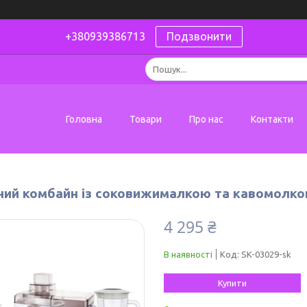
+380939386713
Подзвонити
Головна
Товари
Про нас
Контакти
ний комбайн із соковижималкою та кавомолкою
4 295 ₴
В наявності
Код:
SK-03029-sk
Купити