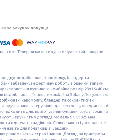
днів
за рахунок покупця
 платежі. Тепер ви можете купити будь-який товар не
й поєднує подрібнювач, кавомолку, блендер та
омбайн забезпечує ефективну роботу з різними типами
 характеристики кухонного комбайна розмір 23х16х40 см;
ний подрібнювач. Переваги комбайна Sokany Потужність:
одрібнювач, кавомолку, блендер та соковитискач.
ня: зручна панель керування для легкості у використанні.
о підходить для: приготування сумішей, соусів, соків та
ечують зручність у догляді. Модель SK-03029 має
гкою та одночасно надійною. Скляні ємності дозволяють
ня навіть для початківців. Завдяки
я різноманітних страв і напоїв. Догляд за пристроєм
чну або в посудомийній машині. Sokany SK-03029 - це