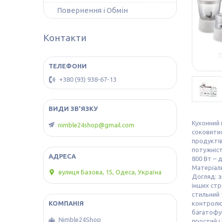
Повернення і Обмін
Контакти
+380 (93) 938-67-13
Кухонний 
nimble24shop@gmail.com
соковитис
продуктів
потужніст
800 Вт – 
Матеріали
вулиця Базова, 15, Одеса, Україна
Догляд: з
інших стр
стильний 
контролюв
багатофун
Nimble24Shop
простий і