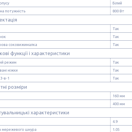
рпусу
Білий
на потужність
800 Вт
ектація
Так
нок
Так
рова соковижималка
Так
ові функції і характеристики
ний режим
Так
ані ніжки
Так
3-в-1
Так
тні розміри
160 мм
400 мм
тувальницькі характеристики
4.9
 мережевого шнура
1.05