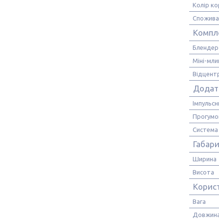
Колір ко
Спожива
Компл
Блендер
Міні-мли
Відцент
Додатк
Імпульс
Прогумов
Система 
Габари
Ширина
Висота
Корис
Вага
Довжина