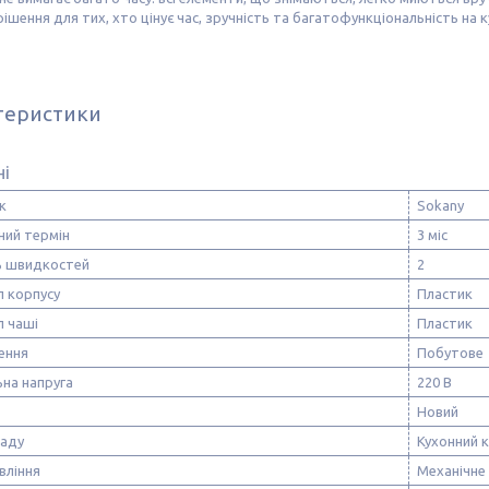
рішення для тих, хто цінує час, зручність та багатофункціональність на к
теристики
ні
к
Sokany
ний термін
3 міс
ть швидкостей
2
л корпусу
Пластик
л чаші
Пластик
ення
Побутове
на напруга
220 В
Новий
ладу
Кухонний 
вління
Механічне