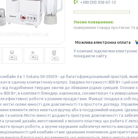
+380 (93) 938-67-13
повернення товару протягом 14 
У компанії підключені електронні
покидаючи сайту.
комбайн 4 в 1 Sokany SK-03029 - це багатофункціональний пристрій, яки
кач в одному компактному корпусі. Завдяки потужності 800 Вт і цей к
: від подрібнення твердих овочів до збивання рідких сумішей. Основні
ь 800 Вт; в комплекті блендер, кавомолка, соковитискач та універсаль
для ефективної роботи з різними продуктами. Функції: поєднує в собі п
: місткі скляні ємності для довговічності та простоти догляду. Управлін
німні елементи легко миються вручну або в посудомийній машині. Ідеальн
ав та напоїв Місткі ємності додають пристрою довговічності та забезп
та сучасний дизайн, виготовлений з якісного пластику, що робить її ле
ати процес роботи, а зручне керування забезпечує легкість використан
кціональності цей комбайн стане ідеальним помічником для приготуванн
 не вимагає багато часу: всі елементи, що знімаються, легко миються вру