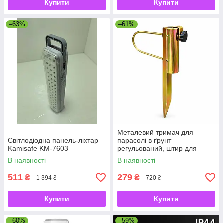
Купити
Купити
–63%
–61%
Металевий тримач для
Світлодіодна панель-ліхтар
парасолі в ґрунт
Kamisafe KM-7603
регульований, штир для
садової парасолі з
В наявності
В наявності
фіксатором
511
279
₴
₴
1 394 ₴
720 ₴
Купити
Купити
–60%
–59%