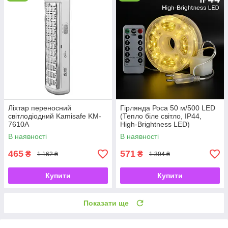
Ліхтар переносний
Гірлянда Роса 50 м/500 LED
світлодіодний Kamisafe KM-
(Тепло біле світло, IP44,
7610A
High-Brightness LED)
В наявності
В наявності
465
571
₴
₴
1 162 ₴
1 394 ₴
Купити
Купити
Показати ще