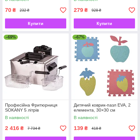
70
279
₴
₴
232 ₴
928 ₴
Купити
Купити
–69%
–67%
Професійна Фритюрниця
Дитячий коврик-пазл EVA, 2
SOKANY 5 літрів
елемента, 30×30 см
В наявності
В наявності
2 416
139
₴
₴
7 734 ₴
418 ₴