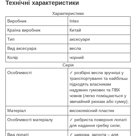
Технічні характеристики
Характеристики
Виробник
Intex
Країна виробник
Китай
Тип
аксесуари
Вид аксесуара
весла
Колір
чорний
Серія
Особливості
✓ розбірні весла зручніші у
транспортуванні та найбільш
підходять власникам
надувних гумових та ПВХ
човнів (легко поміщаються у
звичайний рюкзак або сумку);
Матеріал
високоякісний пластик
Особливості матеріалу
✓ ребриста поверхня лопаті
для надання гребку сили;
Вид лопаті
✓ широка, загнута – для