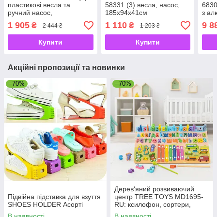
пластикові весла та
58331 (3) весла, насос,
6830
ручний насос,
185х94х41см
з ал
211х117х41см
1 905
1 110
9 8
₴
₴
2 444 ₴
1 203 ₴
Купити
Купити
Акційні пропозиції та новинки
–70%
–70%
Дерев'яний розвиваючий
Підвійна підставка для взуття
центр TREE TOYS MD1695-
SHOES HOLDER Асорті
RU: ксилофон, сортери,
рибальство, 10 рибок
В наявності
В наявності