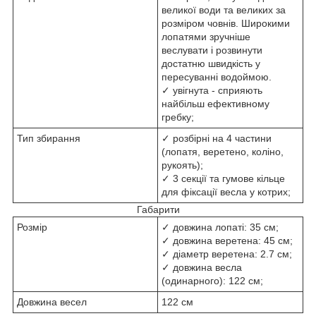
великої води та великих за
розміром човнів. Широкими
лопатями зручніше
веслувати і розвинути
достатню швидкість у
пересуванні водоймою.
✓ увігнута - сприяють
найбільш ефективному
гребку;
Тип збирання
✓ розбірні на 4 частини
(лопатя, веретено, коліно,
рукоять);
✓ 3 секції та гумове кільце
для фіксації весла у котрих;
Габарити
Розмір
✓ довжина лопаті: 35 см;
✓ довжина веретена: 45 см;
✓ діаметр веретена: 2.7 см;
✓ довжина весла
(одинарного): 122 см;
Довжина весел
122 см