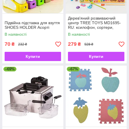
Дерев'яний розвиваючий
Підвійна підставка для взуття
центр TREE TOYS MD1695-
SHOES HOLDER Асорті
RU: ксилофон, сортери,
рибальство, 10 рибок
В наявності
В наявності
70
279
₴
₴
232 ₴
928 ₴
Купити
Купити
–69%
–67%