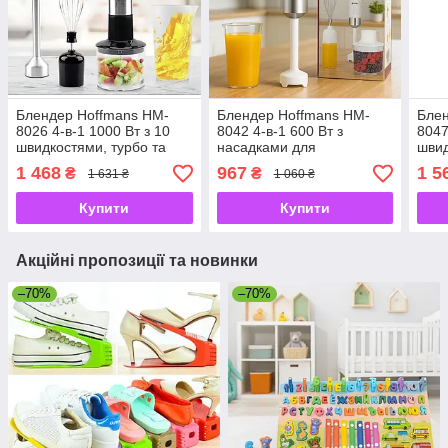
Блендер Hoffmans HM-
Блендер Hoffmans HM-
Блен
8026 4-в-1 1000 Вт з 10
8042 4-в-1 600 Вт з
8047
швидкостями, турбо та
насадками для
швид
насадками для
подрібнення, змішування
наса
1 468
967
1 5
₴
₴
1 631 ₴
1 060 ₴
подрібнення та збивання
та збивання
подр
зміш
Купити
Купити
Акційні пропозиції та новинки
–70%
–70%