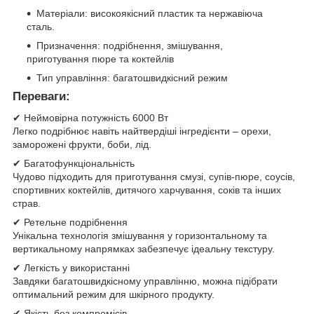
Матеріали: високоякісний пластик та нержавіюча
сталь.
Призначення: подрібнення, змішування,
приготування пюре та коктейлів
Тип управління: багатошвидкісний режим
Переваги:
✔ Неймовірна потужність 6000 Вт
Легко подрібнює навіть найтвердіші інгредієнти – орехи,
заморожені фрукти, боби, лід.
✔ Багатофункціональність
Чудово підходить для приготування смузі, супів-пюре, соусів,
спортивних коктейлів, дитячого харчування, соків та інших
страв.
✔ Ретельне подрібнення
Унікальна технологія змішування у горизонтальному та
вертикальному напрямках забезпечує ідеальну текстуру.
✔ Легкість у використанні
Завдяки багатошвидкісному управлінню, можна підібрати
оптимальний режим для шкірного продукту.
✔ Якість без компромісів