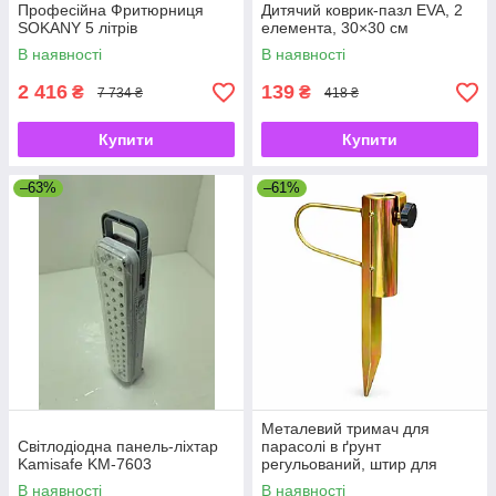
Професійна Фритюрниця
Дитячий коврик-пазл EVA, 2
SOKANY 5 літрів
елемента, 30×30 см
В наявності
В наявності
2 416
139
₴
₴
7 734 ₴
418 ₴
Купити
Купити
–63%
–61%
Металевий тримач для
Світлодіодна панель-ліхтар
парасолі в ґрунт
Kamisafe KM-7603
регульований, штир для
садової парасолі з
В наявності
В наявності