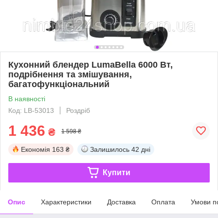
Кухонний блендер LumaBella 6000 Вт,
подрібнення та змішування,
багатофункціональний
В наявності
Код: LB-53013
Роздріб
1 436
₴
1 598 ₴
Економія
163 ₴
Залишилось
42 дні
Купити
Опис
Характеристики
Доставка
Оплата
Умови п