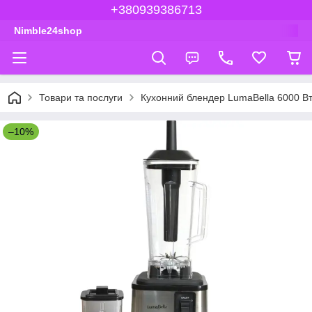
+380939386713
Nimble24shop
Товари та послуги
Кухонний блендер LumaBella 6000 Вт
–10%