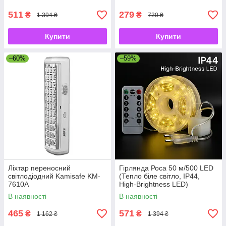
фіксатором
511
279
₴
₴
1 394 ₴
720 ₴
Купити
Купити
–60%
–59%
Ліхтар переносний
Гірлянда Роса 50 м/500 LED
світлодіодний Kamisafe KM-
(Тепло біле світло, IP44,
7610A
High-Brightness LED)
В наявності
В наявності
465
571
₴
₴
1 162 ₴
1 394 ₴