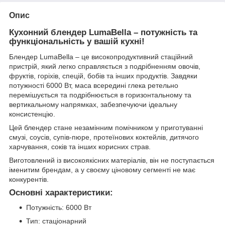
Опис
Кухонний блендер LumaBella – потужність та
функціональність у вашій кухні!
Блендер LumaBella – це високопродуктивний стаційний
пристрій, який легко справляється з подрібненням овочів,
фруктів, горіхів, спецій, бобів та інших продуктів. Завдяки
потужності 6000 Вт, маса всередині глека ретельно
перемішується та подрібнюється в горизонтальному та
вертикальному напрямках, забезпечуючи ідеальну
консистенцію.
Цей блендер стане незамінним помічником у приготуванні
смузі, соусів, супів-пюре, протеїнових коктейлів, дитячого
харчування, соків та інших корисних страв.
Виготовлений із високоякісних матеріалів, він не поступається
іменитим брендам, а у своєму ціновому сегменті не має
конкурентів.
Основні характеристики:
Потужність: 6000 Вт
Тип: стаціонарний