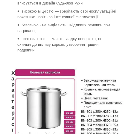
вписується в дизайн будь-якої кухні;
високою міцністю — зберігають свої експлуатаційні
показники навіть за інтенсивної експлуатації;
безпекою - не виділяють шкідливих речовин при
нагріванні;
практичністю — мають гладку поверхню, не
схильні до впливу корозії, утворення тріщин і
подряпин.
Х
а
р
а
к
т
е
р
и
с
т