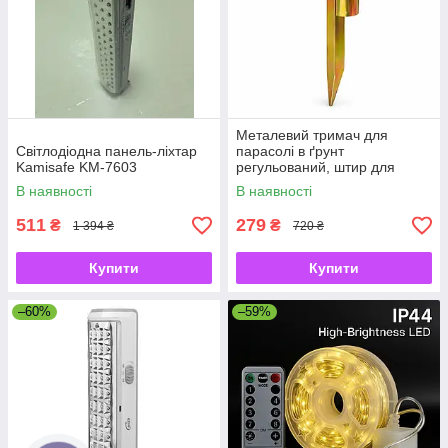
Металевий тримач для
Світлодіодна панель-ліхтар
парасолі в ґрунт
Kamisafe KM-7603
регульований, штир для
садової парасолі з
В наявності
В наявності
фіксатором
511
279
₴
₴
1 394 ₴
720 ₴
Купити
Купити
–60%
–59%