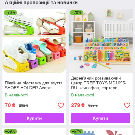
Акційні пропозиції та новинки
–70%
–70%
Дерев'яний розвиваючий
Підвійна підставка для взуття
центр TREE TOYS MD1695-
SHOES HOLDER Асорті
RU: ксилофон, сортери,
рибальство, 10 рибок
В наявності
В наявності
70
279
₴
₴
232 ₴
928 ₴
Купити
Купити
–69%
–67%