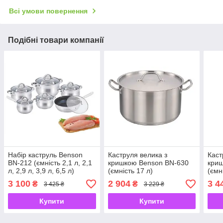
Всі умови повернення
Подібні товари компанії
Набір каструль Benson
Каструля велика з
Каст
BN-212 (ємність 2,1 л, 2,1
кришкою Benson BN-630
кри
л, 2,9 л, 3,9 л, 6,5 л)
(ємність 17 л)
(ємн
3 100
2 904
3 4
₴
₴
3 425 ₴
3 229 ₴
Купити
Купити