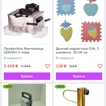
Професійна Фритюрниця
Дитячий коврик-пазл EVA, 2
SOKANY 5 літрів
елемента, 30×30 см
В наявності
В наявності
2 416
139
₴
₴
7 734 ₴
418 ₴
Купити
Купити
–63%
–61%