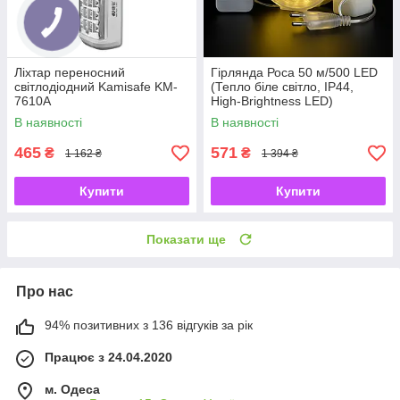
Ліхтар переносний
Гірлянда Роса 50 м/500 LED
світлодіодний Kamisafe KM-
(Тепло біле світло, IP44,
7610A
High-Brightness LED)
В наявності
В наявності
465
571
₴
₴
1 162 ₴
1 394 ₴
Купити
Купити
Показати ще
Про нас
94% позитивних з 136 відгуків за рік
Працює з 24.04.2020
м. Одеса