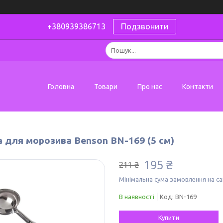
+380939386713
Подзвонити
Головна
Товари
Про нас
Контакти
 для морозива Benson BN-169 (5 см)
195 ₴
211 ₴
Мінімальна сума замовлення на са
В наявності
Код:
BN-169
Купити