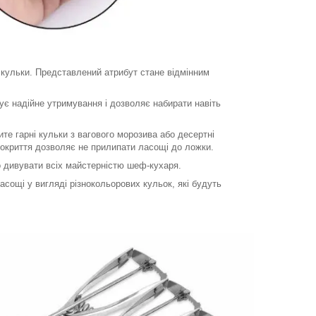
 кульки. Представлений атрибут стане відмінним
ує надійне утримування і дозволяє набирати навіть
е гарні кульки з вагового морозива або десертні
 покриття дозволяє не прилипати ласощі до ложки.
о дивувати всіх майстерністю шеф-кухаря.
асощі у вигляді різнокольорових кульок, які будуть