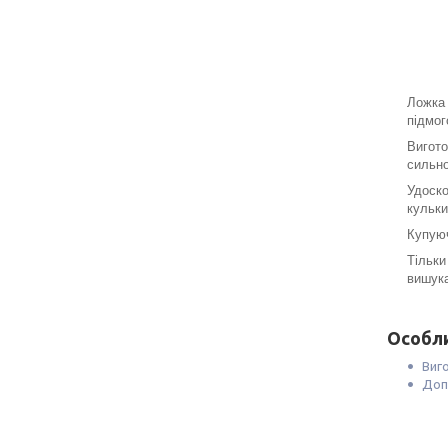
Ложка 
підмог
Вигото
сильно
Удоско
кульки
Купуюч
Тільки
вишука
Особли
Виго
Доп