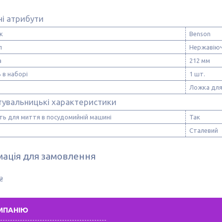
і атрибути
к
Benson
л
Нержавіюч
а
212 мм
ь в наборі
1 шт.
Ложка для
тувальницькі характеристики
ть для миття в посудомийній машині
Так
Сталевий
ація для замовлення
₴
МПАНІЮ