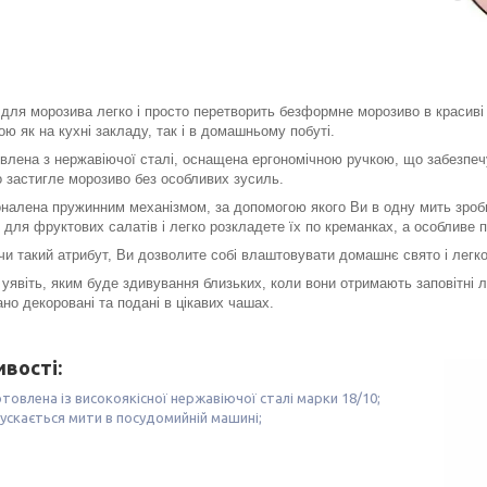
для морозива легко і просто перетворить безформне морозиво в красиві
ою як на кухні закладу, так і в домашньому побуті.
влена з нержавіючої сталі, оснащена ергономічною ручкою, що забезпеч
 застигле морозиво без особливих зусиль.
налена пружинним механізмом, за допомогою якого Ви в одну мить зробит
 для фруктових салатів і легко розкладете їх по креманках, а особливе
и такий атрибут, Ви дозволите собі влаштовувати домашнє свято і легк
 уявіть, яким буде здивування близьких, коли вони отримають заповітні л
но декоровані та подані в цікавих чашах.
вості:
товлена із високоякісної нержавіючої сталі марки 18/10;
ускається мити в посудомийній машині;