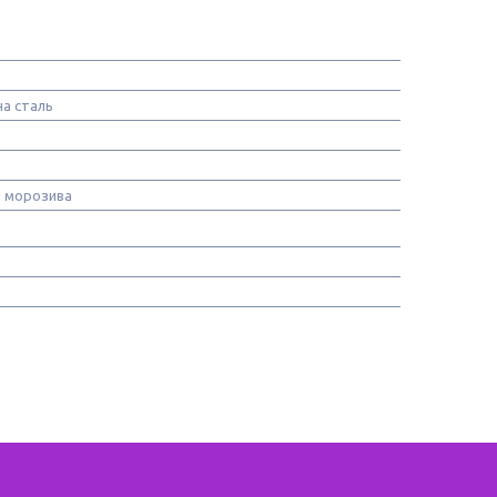
а сталь
 морозива