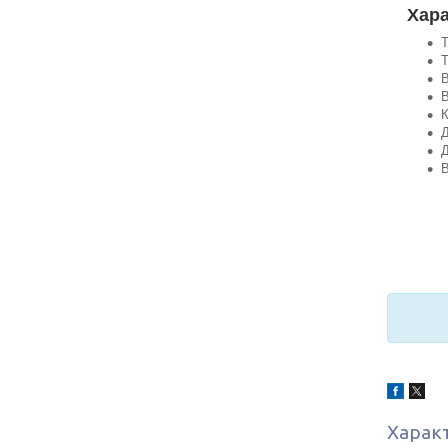
Хара
Т
Т
В
В
К
Д
Д
В
Харак