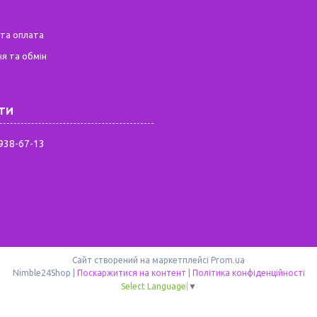
та оплата
я та обмін
 938-67-13
Сайт створений на маркетплейсі
Prom.ua
Nimble24Shop |
Поскаржитися на контент
|
Політика конфіденційності
Select Language
▼