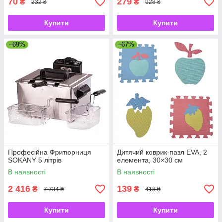
70
279
₴
₴
232 ₴
928 ₴
Купити
Купити
–69%
–67%
Професійна Фритюрниця
Дитячий коврик-пазл EVA, 2
SOKANY 5 літрів
елемента, 30×30 см
В наявності
В наявності
2 416
139
₴
₴
7 734 ₴
418 ₴
Купити
Купити