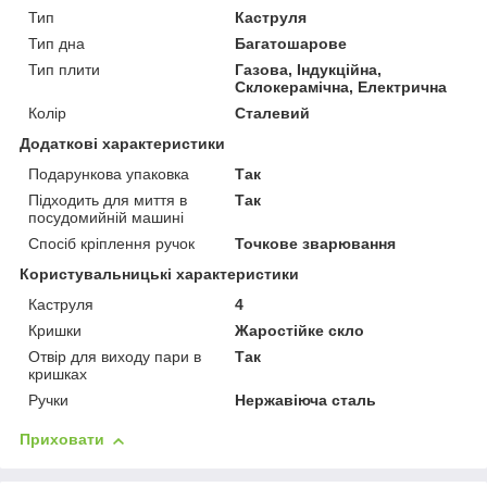
Тип
Каструля
Тип дна
Багатошарове
Тип плити
Газова, Індукційна,
Склокерамічна, Електрична
Колір
Сталевий
Додаткові характеристики
Подарункова упаковка
Так
Підходить для миття в
Так
посудомийній машині
Спосіб кріплення ручок
Точкове зварювання
Користувальницькі характеристики
Каструля
4
Кришки
Жаростійке скло
Отвір для виходу пари в
Так
кришках
Ручки
Нержавіюча сталь
Приховати