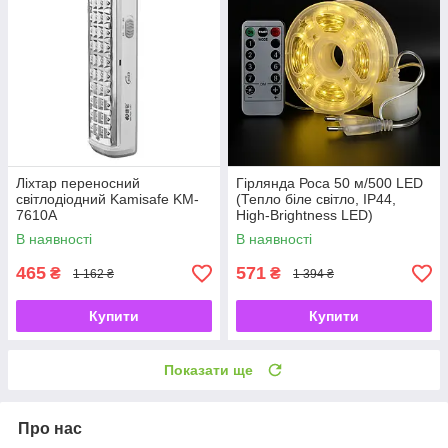
Ліхтар переносний
Гірлянда Роса 50 м/500 LED
світлодіодний Kamisafe KM-
(Тепло біле світло, IP44,
7610A
High-Brightness LED)
В наявності
В наявності
465
571
₴
₴
1 162 ₴
1 394 ₴
Купити
Купити
Показати ще
Про нас