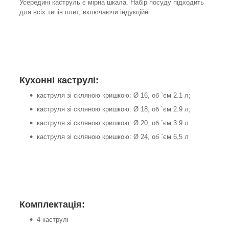
Усередині каструль є мірна шкала. Набір посуду підходить
для всіх типів плит, включаючи індукційні.
Кухонні каструлі:
каструля зі скляною кришкою: Ø 16, об `єм 2.1 л;
каструля зі скляною кришкою: Ø 18, об `єм 2.9 л;
каструля зі скляною кришкою: Ø 20, об `єм 3.9 л
каструля зі скляною кришкою: Ø 24, об `єм 6,5 л
Комплектація:
4 каструлі