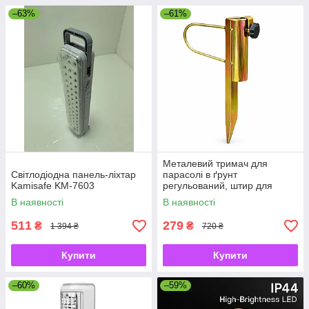
–63%
–61%
Металевий тримач для
Світлодіодна панель-ліхтар
парасолі в ґрунт
Kamisafe KM-7603
регульований, штир для
садової парасолі з
В наявності
В наявності
фіксатором
511
279
₴
₴
1 394 ₴
720 ₴
Купити
Купити
–60%
–59%