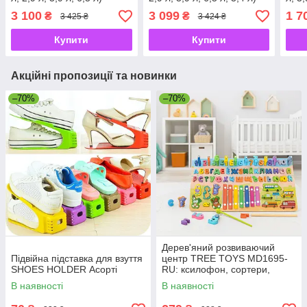
3 100
3 099
1 7
₴
₴
3 425 ₴
3 424 ₴
Купити
Купити
Акційні пропозиції та новинки
–70%
–70%
Дерев'яний розвиваючий
Підвійна підставка для взуття
центр TREE TOYS MD1695-
SHOES HOLDER Асорті
RU: ксилофон, сортери,
рибальство, 10 рибок
В наявності
В наявності