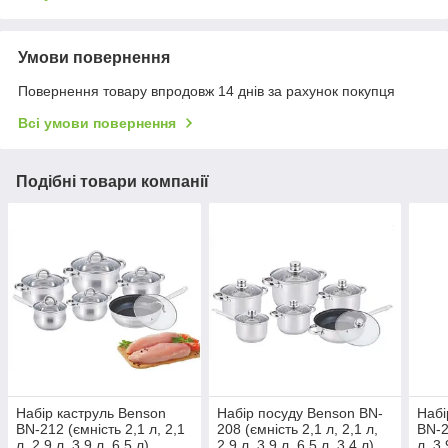
Умови повернення
Повернення товару впродовж 14 днів за рахунок покупця
Всі умови повернення
Подібні товари компанії
Набір каструль Benson
Набір посуду Benson BN-
Набі
BN-212 (ємність 2,1 л, 2,1
208 (ємність 2,1 л, 2,1 л,
BN-2
л, 2,9 л, 3,9 л, 6,5 л)
2,9 л, 3,9 л, 6,5 л, 3,4 л)
л, 3,