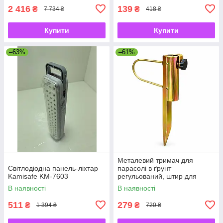
2 416
139
₴
₴
7 734 ₴
418 ₴
Купити
Купити
–63%
–61%
Металевий тримач для
Світлодіодна панель-ліхтар
парасолі в ґрунт
Kamisafe KM-7603
регульований, штир для
садової парасолі з
В наявності
В наявності
фіксатором
511
279
₴
₴
1 394 ₴
720 ₴