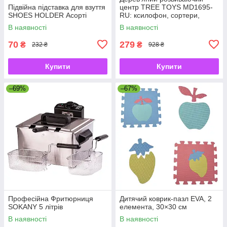
Підвійна підставка для взуття
центр TREE TOYS MD1695-
SHOES HOLDER Асорті
RU: ксилофон, сортери,
рибальство, 10 рибок
В наявності
В наявності
70
279
₴
₴
232 ₴
928 ₴
Купити
Купити
–69%
–67%
Професійна Фритюрниця
Дитячий коврик-пазл EVA, 2
SOKANY 5 літрів
елемента, 30×30 см
В наявності
В наявності