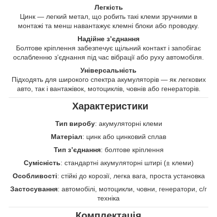
Легкість
Цинк — легкий метал, що робить такі клеми зручними в
монтажі та менш навантажує клемні блоки або проводку.
Надійне з’єднання
Болтове кріплення забезпечує щільний контакт і запобігає
ослабленню з’єднання під час вібрації або руху автомобіля.
Універсальність
Підходять для широкого спектра акумуляторів — як легкових
авто, так і вантажівок, мотоциклів, човнів або генераторів.
Характеристики
Тип виробу
: акумуляторні клеми
Матеріал
: цинк або цинковий сплав
Тип з’єднання
: болтове кріплення
Сумісність
: стандартні акумуляторні штирі (± клеми)
Особливості
: стійкі до корозії, легка вага, проста установка
Застосування
: автомобілі, мотоцикли, човни, генератори, с/г
техніка
Комплектація