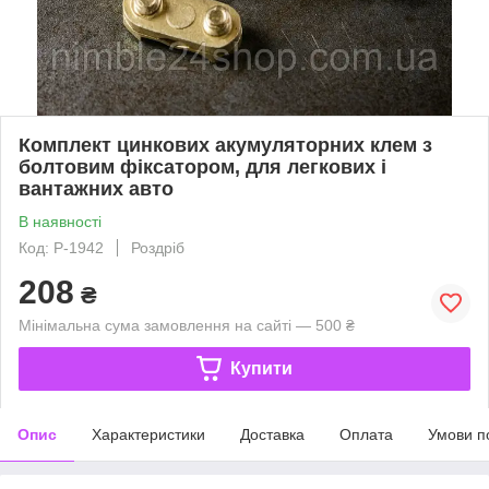
Комплект цинкових акумуляторних клем з
болтовим фіксатором, для легкових і
вантажних авто
В наявності
Код: Р-1942
Роздріб
208
₴
Мінімальна сума замовлення на сайті — 500 ₴
Купити
Опис
Характеристики
Доставка
Оплата
Умови п