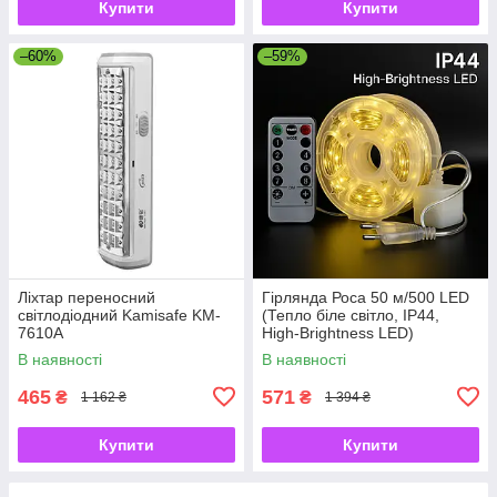
Купити
Купити
–60%
–59%
Ліхтар переносний
Гірлянда Роса 50 м/500 LED
світлодіодний Kamisafe KM-
(Тепло біле світло, IP44,
7610A
High-Brightness LED)
В наявності
В наявності
465
571
₴
₴
1 162 ₴
1 394 ₴
Купити
Купити