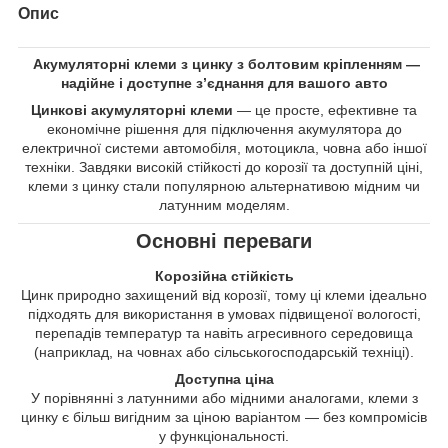
Опис
Акумуляторні клеми з цинку з болтовим кріпленням —
надійне і доступне з’єднання для вашого авто
Цинкові акумуляторні клеми
— це просте, ефективне та
економічне рішення для підключення акумулятора до
електричної системи автомобіля, мотоцикла, човна або іншої
техніки. Завдяки високій стійкості до корозії та доступній ціні,
клеми з цинку стали популярною альтернативою мідним чи
латунним моделям.
Основні переваги
Корозійна стійкість
Цинк природно захищений від корозії, тому ці клеми ідеально
підходять для використання в умовах підвищеної вологості,
перепадів температур та навіть агресивного середовища
(наприклад, на човнах або сільськогосподарській техніці).
Доступна ціна
У порівнянні з латунними або мідними аналогами, клеми з
цинку є більш вигідним за ціною варіантом — без компромісів
у функціональності.