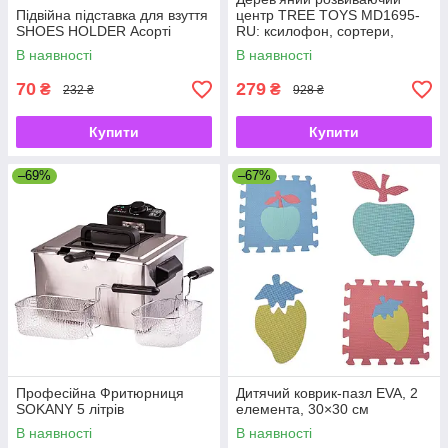
Підвійна підставка для взуття
центр TREE TOYS MD1695-
SHOES HOLDER Асорті
RU: ксилофон, сортери,
рибальство, 10 рибок
В наявності
В наявності
70
279
₴
₴
232 ₴
928 ₴
Купити
Купити
–69%
–67%
Професійна Фритюрниця
Дитячий коврик-пазл EVA, 2
SOKANY 5 літрів
елемента, 30×30 см
В наявності
В наявності