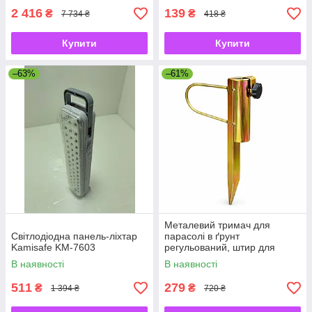
2 416
139
₴
₴
7 734 ₴
418 ₴
Купити
Купити
–63%
–61%
Металевий тримач для
Світлодіодна панель-ліхтар
парасолі в ґрунт
Kamisafe KM-7603
регульований, штир для
садової парасолі з
В наявності
В наявності
фіксатором
511
279
₴
₴
1 394 ₴
720 ₴