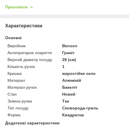
Приховати
Характеристики
Основні
Виробник
Benson
Антипригарне покриття
Граніт
Верхній діаметр посуду
28 (см)
Кількість ручок
1
Кришка
жаростійке скло
Матеріал
Алюміній
Матеріал ручок
Бакеліт
Стан
Новий
Знімна ручка
Так
Тип посуду
Сковорода-гриль
Форма
Квадратна
Додаткові характеристики