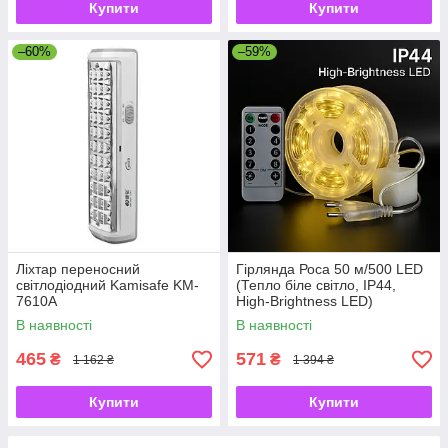
Купити
Купити
–60%
–59%
Ліхтар переносний
Гірлянда Роса 50 м/500 LED
світлодіодний Kamisafe KM-
(Тепло біле світло, IP44,
7610A
High-Brightness LED)
В наявності
В наявності
465
571
₴
₴
1 162 ₴
1 394 ₴
Купити
Купити