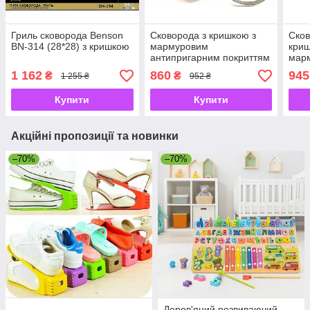
Гриль сковорода Benson
Сковорода з кришкою з
Ско
BN-314 (28*28) з кришкою
мармуровим
криш
антипригарним покриттям
мар
Benson BN-570 Ø28см
Ben
1 162
860
945
₴
₴
1 255 ₴
952 ₴
Купити
Купити
Акційні пропозиції та новинки
–70%
–70%
Дерев'яний розвиваючий