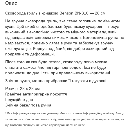
Опис
Сковорода гриль з кришкою Benson BN-310 — 28 см
Це зручна сковорода гриль, яка стане головним помічником
кухні. Цей виріб сподобається будь-якому кухареві — посуд
виконаний з екологічно чистого та міцного матеріалу, який
відповідає всім світовим вимогам якості. Ергономічна ручка не
нагрівається, приємно лягає в руку та забезпечує зручну
експлуатацію. Корпус надійний, він добре захищений від
подряпин та деформацій.
Після того як їжа буде готова, сковороду легко можна
очистити самостійно під гарячою водою. Їжа не буде
прилипати до дна і стін при правильному використанні.
Знімна ручка, можна прибравши її готувати в духовці.
Розмір: 28 х 28 см
Гранітне антипригарне покриття
Індукційне дно
Знімна бакелітова ручка
* Вся інформація надана заводом-виробником та несе інформаційну політику. Завод
залишає за собою право вносити будь-які зміни до модифікації та характеристик, на
що магазин вплинути не може і відповідальності не несе.