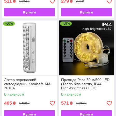
511
279
₴
₴
1 394 ₴
720 ₴
Купити
Купити
–60%
–59%
Ліхтар переносний
Гірлянда Роса 50 м/500 LED
світлодіодний Kamisafe KM-
(Тепло біле світло, IP44,
7610A
High-Brightness LED)
В наявності
В наявності
465
571
₴
₴
1 162 ₴
1 394 ₴
Купити
Купити