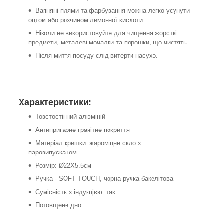
Вапняні плями та фарбування можна легко усунути
оцтом або розчином лимонної кислоти.
Ніколи не використовуйте для чищення жорсткі
предмети, металеві мочалки та порошки, що чистять.
Після миття посуду слід витерти насухо.
Характеристики:
Товстостінний алюміній
Антипригарне гранітне покриття
Матеріал кришки: жароміцне скло з
паровипускачем
Розмір: Ø22X5.5см
Ручка - SOFT TOUCH, чорна ручка бакелітова
Сумісність з індукцією: так
Потовщене дно