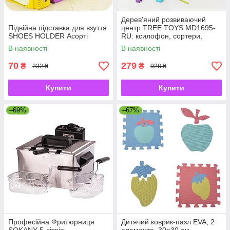
Дерев'яний розвиваючий
Підвійна підставка для взуття
центр TREE TOYS MD1695-
SHOES HOLDER Асорті
RU: ксилофон, сортери,
рибальство, 10 рибок
В наявності
В наявності
70
279
₴
₴
232 ₴
928 ₴
Купити
Купити
–69%
–67%
Професійна Фритюрниця
Дитячий коврик-пазл EVA, 2