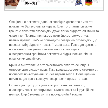
Спеціальне покриття даної сковорідки дозволяє смажити
практично без зусиль та нервів. Крім того, антипригарне
гранітне покриття сковорідки дуже легко піддається мийці та
чищенню. Правда, при цьому потрібно дотримуватись
певних правил, щоб не пошкодити поверхню сковорідки. До
переваг слід віднести також її мала вага. Плюс до цього, в
порівнянні з чавунними аналогами, сковорода з
антипригарним гранітним покриттям відрізняється більш
вишуканим дизайном.
Кришка виготовлена з термостійкого скла та оснащені
отвором для виходу пари. Така кришка дозволяє стежити за
процесом приготування їжі без втрати тепла. Вона щільно
прилягає до краю каструлі, зберігаючи аромат страв.
Сковорода підходить для використання на газових,
склокерамічних, електричних, галогенових та індукційних
плитах. Виріб можна мити в посудомийній машині.