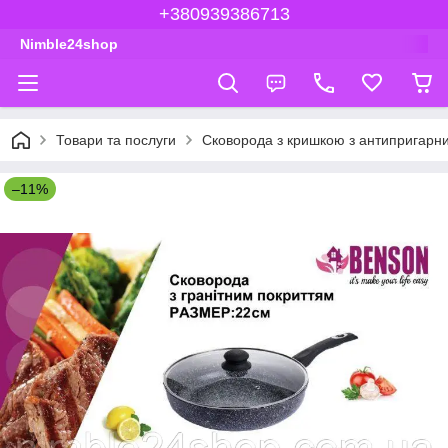
+380939386713
Nimble24shop
Товари та послуги
Сковорода з кришкою з антипригарни
–11%