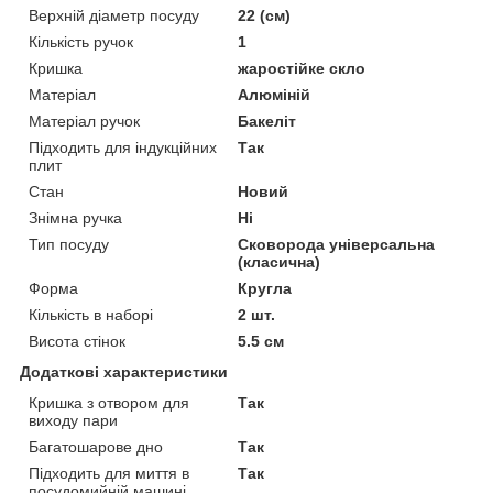
Верхній діаметр посуду
22 (см)
Кількість ручок
1
Кришка
жаростійке скло
Матеріал
Алюміній
Матеріал ручок
Бакеліт
Підходить для індукційних
Так
плит
Стан
Новий
Знімна ручка
Ні
Тип посуду
Сковорода універсальна
(класична)
Форма
Кругла
Кількість в наборі
2 шт.
Висота стінок
5.5 см
Додаткові характеристики
Кришка з отвором для
Так
виходу пари
Багатошарове дно
Так
Підходить для миття в
Так
посудомийній машині