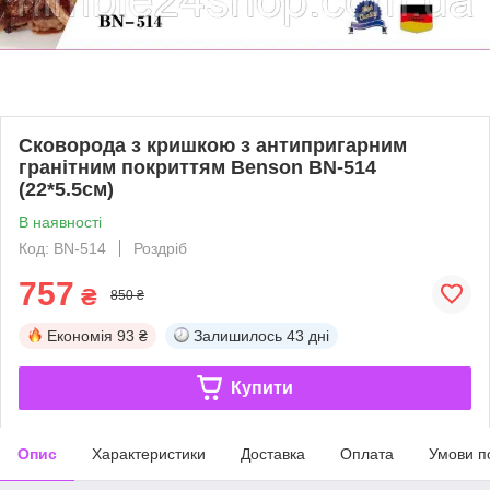
Сковорода з кришкою з антипригарним
гранітним покриттям Benson BN-514
(22*5.5см)
В наявності
Код: BN-514
Роздріб
757
₴
850 ₴
Економія
93 ₴
Залишилось
43 дні
Купити
Опис
Характеристики
Доставка
Оплата
Умови п