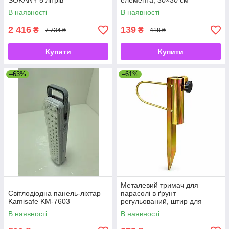
SOKANY 5 літрів
елемента, 30×30 см
В наявності
В наявності
2 416
139
₴
₴
7 734 ₴
418 ₴
Купити
Купити
–63%
–61%
Металевий тримач для
Світлодіодна панель-ліхтар
парасолі в ґрунт
Kamisafe KM-7603
регульований, штир для
садової парасолі з
В наявності
В наявності
фіксатором