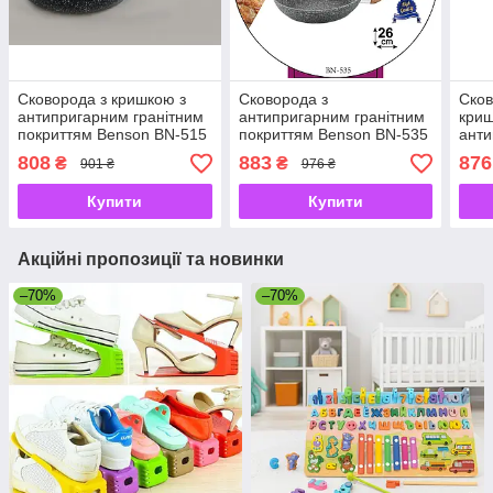
Сковорода з кришкою з
Сковорода з
Сков
антипригарним гранітним
антипригарним гранітним
кри
покриттям Benson BN-515
покриттям Benson BN-535
анти
(24*5.5см)
Ø26
Ben
808
883
876
₴
₴
901 ₴
976 ₴
Купити
Купити
Акційні пропозиції та новинки
–70%
–70%