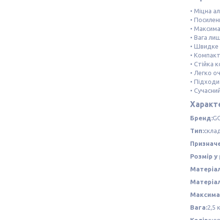
• Міцна а
• Посилен
• Максима
• Вага лиш
• Швидке 
• Компакт
• Стійка 
• Легко о
• Підходи
• Сучасни
Характ
Бренд:
GG
Тип:
скла
Призначе
Розмір у
Матеріал
Матеріал
Максима
Вага:
2,5 
Колір:
чо