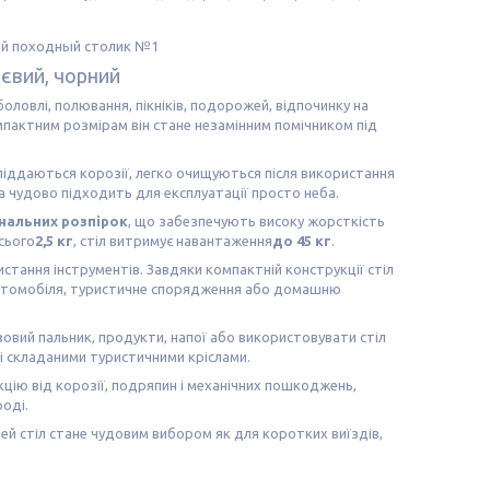
ієвий, чорний
боловлі, полювання, пікніків, подорожей, відпочинку на
компактним розмірам він стане незамінним помічником під
е піддаються корозії, легко очищуються після використання
а чудово підходить для експлуатації просто неба.
нальних розпірок
, що забезпечують високу жорсткість
всього
2,5 кг
, стіл витримує навантаження
до 45 кг
.
стання інструментів. Завдяки компактній конструкції стіл
 автомобіля, туристичне спорядження або домашню
овий пальник, продукти, напої або використовувати стіл
і складаними туристичними кріслами.
кцію від корозії, подряпин і механічних пошкоджень,
оді.
цей стіл стане чудовим вибором як для коротких виїздів,