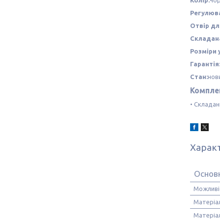
Регулюва
Отвір дл
Складана
Розміри 
Гарантія
Стан:
нов
Компле
• Складан
Харак
Основ
Можливі
Матеріал
Матеріал