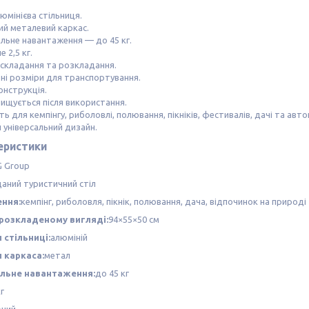
люмінієва стільниця.
ий металевий каркас.
льне навантаження — до 45 кг.
е 2,5 кг.
складання та розкладання.
ні розміри для транспортування.
конструкція.
чищується після використання.
ть для кемпінгу, риболовлі, полювання, пікніків, фестивалів, дачі та ав
й універсальний дизайн.
еристики
 Group
даний туристичний стіл
ння:
кемпінг, риболовля, пікнік, полювання, дача, відпочинок на природі
 розкладеному вигляді:
94×55×50 см
 стільниці:
алюміній
 каркаса:
метал
льне навантаження:
до 45 кг
кг
рний