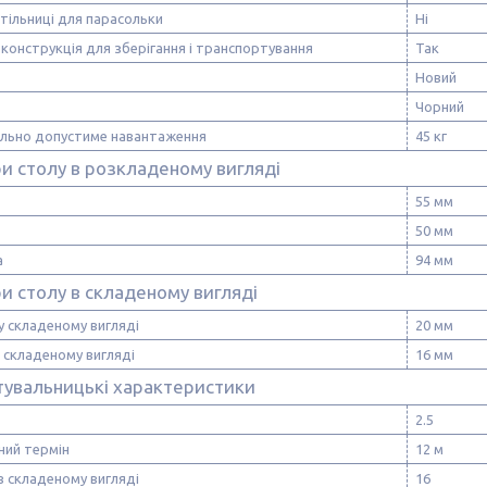
стільниці для парасольки
Ні
конструкція для зберігання і транспортування
Так
Новий
Чорний
льно допустиме навантаження
45 кг
и столу в розкладеному вигляді
55 мм
50 мм
а
94 мм
и столу в складеному вигляді
 складеному вигляді
20 мм
 складеному вигляді
16 мм
тувальницькі характеристики
2.5
ний термін
12 м
в складеному вигляді
16