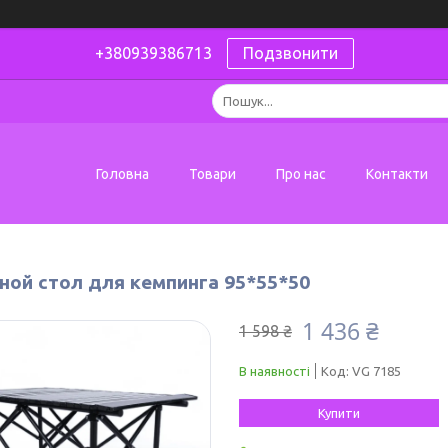
+380939386713
Подзвонити
Головна
Товари
Про нас
Контакти
ной стол для кемпинга 95*55*50
1 436 ₴
1 598 ₴
В наявності
Код:
VG 7185
Купити