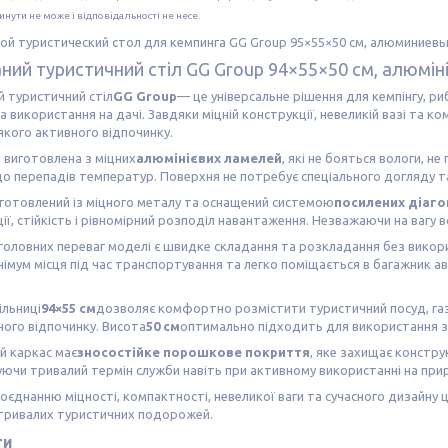
нути не може і відповідальності не несе.
ний туристичний стіл GG Group 94×55×50 см, алюмін
 туристичний стіл
GG Group
— це універсальне рішення для кемпінгу, ри
а використання на дачі. Завдяки міцній конструкції, невеликій вазі та 
якого активного відпочинку.
 виготовлена з міцних
алюмінієвих ламелей
, які не бояться вологи, н
 до перепадів температур. Поверхня не потребує спеціального догляду т
готовлений із міцного металу та оснащений системою
посилених діаго
ії, стійкість і рівномірний розподіл навантаження. Незважаючи на вагу 
головних переваг моделі є швидке складання та розкладання без викори
німум місця під час транспортування та легко поміщається в багажник
ільниці
94×55 см
дозволяє комфортно розмістити туристичний посуд, газ
ного відпочинку. Висота
50 см
оптимально підходить для використання з
й каркас має
зносостійке порошкове покриття
, яке захищає констру
ючи тривалий термін служби навіть при активному використанні на прир
оєднанню міцності, компактності, невеликої ваги та сучасного дизайну 
 тривалих туристичних подорожей.
ги