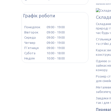
магазин впли
Графік роботи
Склада
Складаний
Понеділок
09:00
19:00
природі т
Вівторок
09:00
19:00
час будь-
Середа
09:00
19:00
Стільниця
Четвер
09:00
19:00
та стійкі
Пʼятниця
09:00
19:00
Каркас ви
Субота
10:00
18:00
конструкц
Неділя
10:00
18:00
Однією з 
займає мі
комору.
Розмір ст
для сімей
Металеви
забезпечу
Завдяки п
так і для
Перева