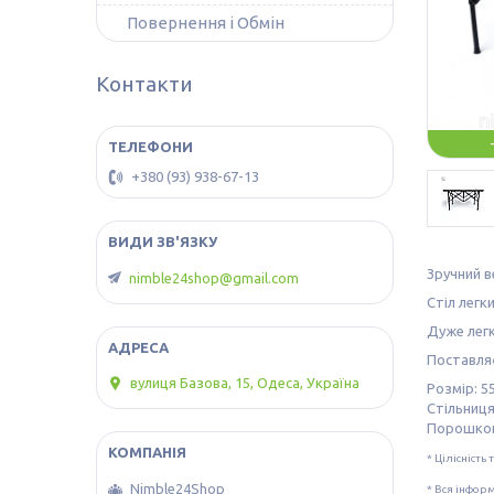
Повернення і Обмін
Контакти
+380 (93) 938-67-13
Зручний в
nimble24shop@gmail.com
Стіл легк
Дуже легк
Поставляє
вулиця Базова, 15, Одеса, Україна
Розмір: 5
Стільниця
Порошков
* Цілісність
Nimble24Shop
* Вся інфор