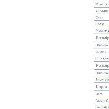
Отвір у 
Складна 
Стан
Колір
Максима
Розмір
Ширина
Висота
Довжин
Розмір
Ширина у
Висота в
Корис
Вага
Гарантій
Глибина 