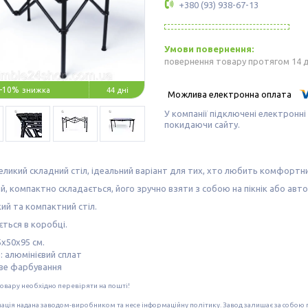
+380 (93) 938-67-13
повернення товару протягом 14 
–10%
44 дні
У компанії підключені електронні
покидаючи сайту.
еликий складний стіл, ідеальний варіант для тих, хто любить комфортний
ий, компактно складається, його зручно взяти з собою на пікнік або авт
ий та компактний стіл.
ться в коробці.
5х50х95 см.
: алюмінієвий сплат
е фарбування
 товару необхідно перевіряти на пошті!
мація надана заводом-виробником та несе інформаційну політику. Завод залишає за собою п