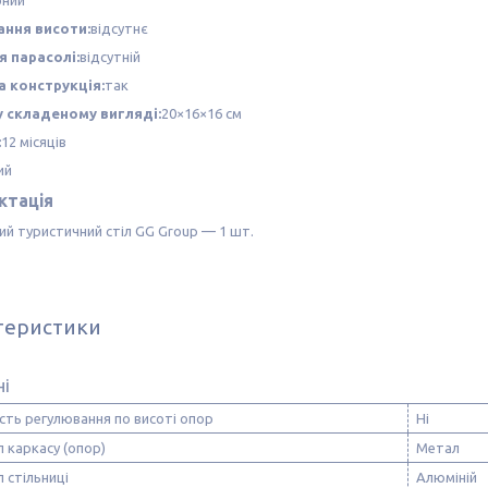
ння висоти:
відсутнє
я парасолі:
відсутній
 конструкція:
так
у складеному вигляді:
20×16×16 см
:
12 місяців
ий
ктація
ий туристичний стіл GG Group — 1 шт.
теристики
ні
сть регулювання по висоті опор
Ні
 каркасу (опор)
Метал
 стільниці
Алюміній