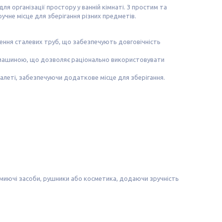
я організації простору у ванній кімнаті. З простим та
учне місце для зберігання різних предметів.
влення сталевих труб, що забезпечують довговічність
 машиною, що дозволяє раціонально використовувати
 туалеті, забезпечуючи додаткове місце для зберігання.
 миючі засоби, рушники або косметика, додаючи зручність