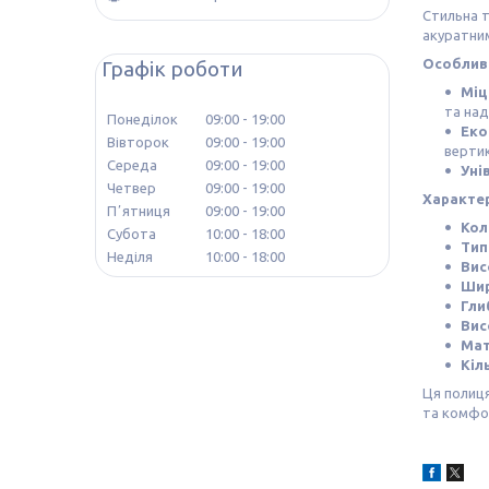
Стильна т
акуратним
Особливо
Графік роботи
Міц
та над
Понеділок
09:00
19:00
Еко
Вівторок
09:00
19:00
вертик
Середа
09:00
19:00
Уні
Четвер
09:00
19:00
Характе
Пʼятниця
09:00
19:00
Кол
Субота
10:00
18:00
Тип
Неділя
10:00
18:00
Вис
Ши
Гли
Вис
Мат
Кіл
Ця полиця
та комфо