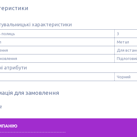
теристики
тувальницькі характеристики
ь полиць
3
л
Метал
ення
Для встан
ановлення
Підлогови
і атрибути
Чорний
ація для замовлення
₴
МПАНІЮ