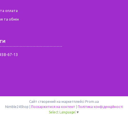
та оплата
я та обмін
 938-67-13
Сайт створений на маркетплейсі
Prom.ua
Nimble24Shop |
Поскаржитися на контент
|
Політика конфіденційності
Select Language
▼