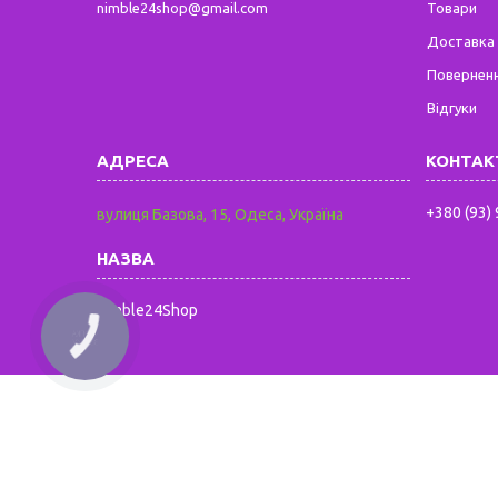
nimble24shop@gmail.com
Товари
Доставка 
Поверненн
Відгуки
+380 (93)
вулиця Базова, 15, Одеса, Україна
Nimble24Shop
КНОПКА
ЗВ'ЯЗКУ