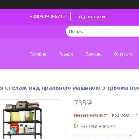
+380939386713
Подзвонити
Головна
Товари
Про нас
Контакти
я стелаж над пральною машиною з трьома по
735 ₴
Немає в наявності
Код:
6609-KP
+380 (93) 938-67-13