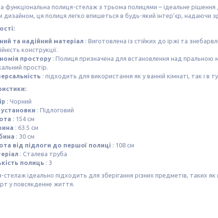
а функціональна полиця-стелаж з трьома полицями – ідеальне рішення дл
 дизайном, ця полиця легко впишеться в будь-який інтер'єр, надаючи зр
сті:
ний та надійний матеріал
: Виготовлена із стійких до іржі та знебар
ійність конструкції.
номія простору
: Полиця призначена для встановлення над пральною
альний простір.
версальність
: підходить для використання як у ванній кімнаті, так і в
ристики:
ір
: Чорний
 установки
: Підлоговий
ота
: 154 см
рина
: 63.5 см
бина
: 30 см
ота від підлоги до першої полиці
: 108 см
еріал
: Сталева труба
ькість полиць
: 3
-стелаж ідеально підходить для зберігання різних предметів, таких як
рт у повсякденне життя.