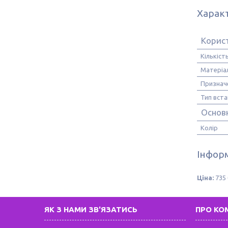
Харак
Корис
Кількіст
Матеріа
Признач
Тип вст
Основн
Колір
Інформ
Ціна:
735 
ЯК З НАМИ ЗВ'ЯЗАТИСЬ
ПРО КО