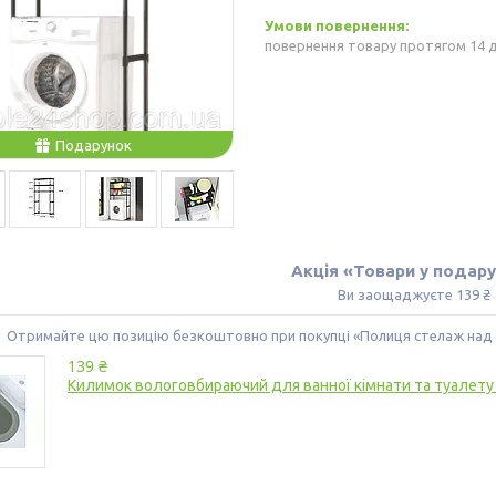
повернення товару протягом 14 
Подарунок
Акція «Товари у подар
Ви заощаджуєте 139 ₴
Отримайте цю позицію безкоштовно при покупці «Полиця стелаж над
139 ₴
Килимок вологовбираючий для ванної кімнати та туал