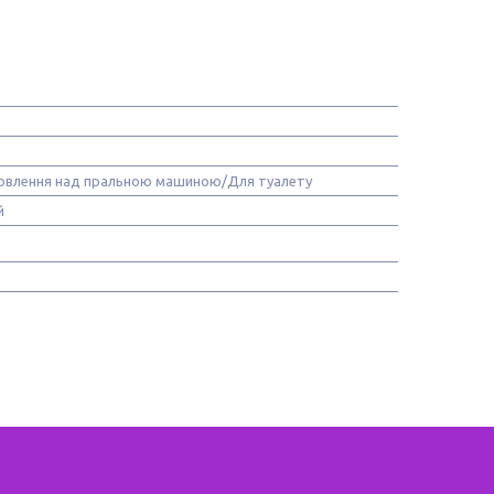
овлення над пральною машиною/Для туалету
й