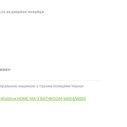
днів
за рахунок покупця
унок»
 пральною машиною з трьома полицями Чорна»
ету 40х60см HOME-MA-3 BATHROOM-W004/W005