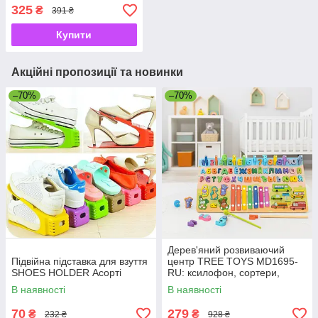
зарядкою
325
₴
391 ₴
Купити
Акційні пропозиції та новинки
–70%
–70%
Дерев'яний розвиваючий
Підвійна підставка для взуття
центр TREE TOYS MD1695-
SHOES HOLDER Асорті
RU: ксилофон, сортери,
рибальство, 10 рибок
В наявності
В наявності
70
279
₴
₴
232 ₴
928 ₴