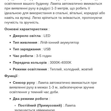
освітлення вашого будинку. Лампа автоматично вмикається
при виявленні руху в радіусі 1-3 метрів, що робить її
ідеальною для використання в спальні, вітальні, коридорі або
навіть на вулиці. Легко кріпиться та знімається, пропонуючи
гнучкість та зручність.
Основні характеристики
:
Джерело світла
: LED
Тип живлення
: Літій-іонний акумулятор
Тип заряджання
: USB
Час роботи
: 3-5 годин
Передача кольорів
: 3000K-4000K
Режими освітлення
: Теплий, холодний, жовтий
Функції
:
Сенсор руху
: Лампа автоматично вмикається при
виявленні руху в межах 1-3 м, забезпечуючи зручне
освітлення у темний час доби.
Два режими роботи
:
Постійний (Примусовий)
: Лампа
залишається увімкненою.