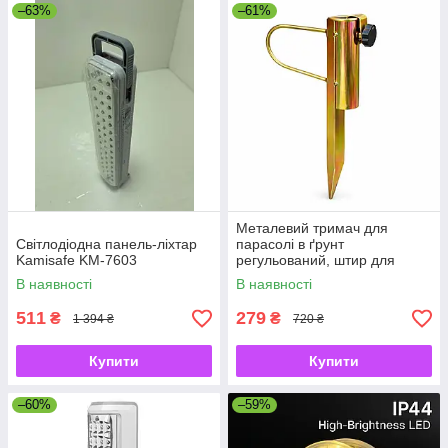
–63%
–61%
Металевий тримач для
Світлодіодна панель-ліхтар
парасолі в ґрунт
Kamisafe KM-7603
регульований, штир для
садової парасолі з
В наявності
В наявності
фіксатором
511
279
₴
₴
1 394 ₴
720 ₴
Купити
Купити
–60%
–59%