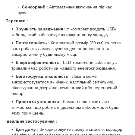
Сенсорний
: Автоматичне включення під час
руху.
Переваги
:
Зручність заряджання
: У комплект входить USB-
кабель, який забезпечує швидку та легку зарядку.
Портативність
: Компактний розмір (20 см) та легка
вага роблять лампу зручною для перенесення та
використання у будь-якому місці.
Енергоефективність
: LED-технологія забезпечує
тривалий час роботи за низького енергоспоживання.
Багатофункціональність
: Лампа може
використовуватися як нічник, настільний світильник,
підсвічування дзеркала, кемпінговий або переносний
ліхтар.
Простота установки
: Лампа легко кріпиться і
знімається, що робить її ідеальним вибором для будь-
яких приміщень.
Ідеальне застосування
:
Для дому
: Використовуйте лампу в спальні, коридорі
або вітальні для забезпечення м'якого та комфортного