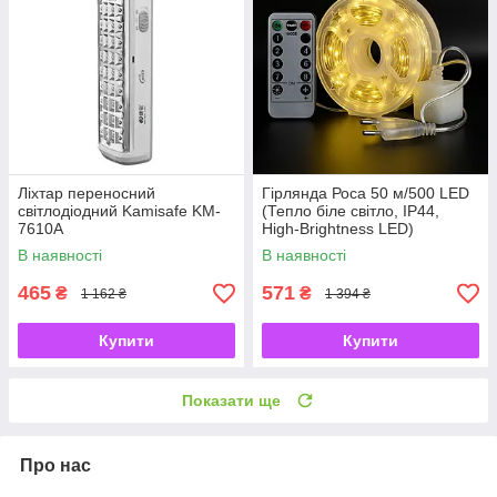
Ліхтар переносний
Гірлянда Роса 50 м/500 LED
світлодіодний Kamisafe KM-
(Тепло біле світло, IP44,
7610A
High-Brightness LED)
В наявності
В наявності
465
571
₴
₴
1 162 ₴
1 394 ₴
Купити
Купити
Показати ще
Про нас