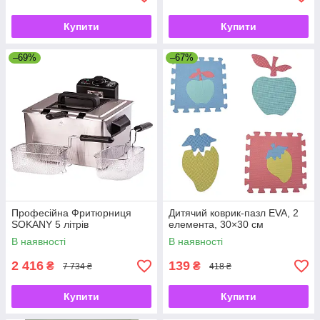
Купити
Купити
–69%
–67%
Професійна Фритюрниця
Дитячий коврик-пазл EVA, 2
SOKANY 5 літрів
елемента, 30×30 см
В наявності
В наявності
2 416
139
₴
₴
7 734 ₴
418 ₴
Купити
Купити