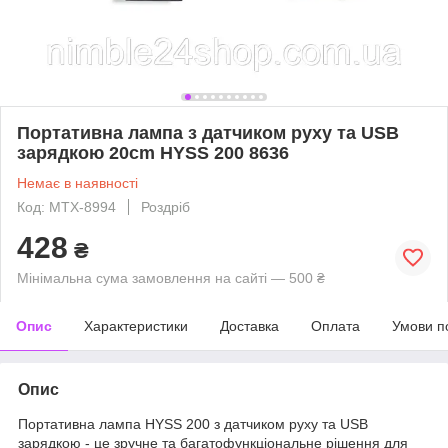
Портативна лампа з датчиком руху та USB
зарядкою 20cm HYSS 200 8636
Немає в наявності
Код: MTX-8994
Роздріб
428
₴
Мінімальна сума замовлення на сайті — 500 ₴
Опис
Характеристики
Доставка
Оплата
Умови п
Опис
Портативна лампа HYSS 200 з датчиком руху та USB
зарядкою - це зручне та багатофункціональне рішення для