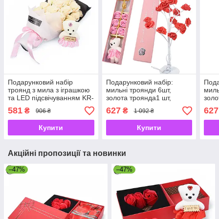
Подарунковий набір
Подарунковий набір:
Пода
троянд з мила з іграшкою
мильні троянди 6шт,
миль
та LED підсвічуванням KR-
золота троянда1 шт,
золо
05
сувенірний ведмедик і
суве
581
627
627
₴
₴
906 ₴
1 092 ₴
нічник на 12 троянд (USB)
нічн
Купити
Купити
Акційні пропозиції та новинки
–47%
–47%