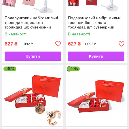
Подарунковий набір: мильні
Подарунковий набір: мильні
троянди 6шт, золота
троянди 6шт, золота
троянда1 шт, сувенірний
троянда1 шт, сувенірний
ведмедик і нічник на 12
ведмедик і нічник на 12
В наявності
В наявності
троянд (USB)
троянд (USB)
627
627
₴
₴
1 092 ₴
1 092 ₴
Купити
Купити
–40%
–40%