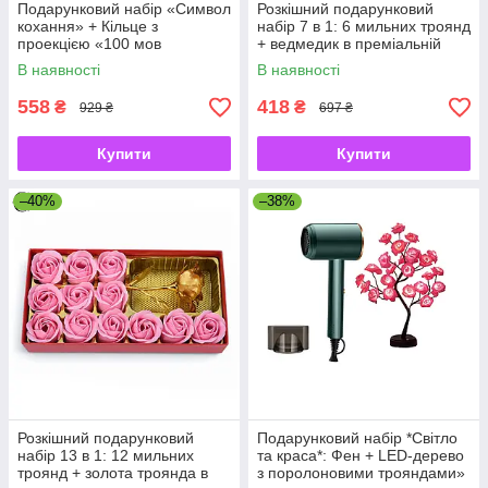
Подарунковий набір «Символ
Розкішний подарунковий
кохання» + Кільце з
набір 7 в 1: 6 мильних троянд
проекцією «100 мов
+ ведмедик в преміальній
кохання»
упаковці
В наявності
В наявності
558
418
₴
₴
929 ₴
697 ₴
Купити
Купити
–40%
–38%
Розкішний подарунковий
Подарунковий набір *Світло
набір 13 в 1: 12 мильних
та краса*: Фен + LED-дерево
троянд + золота троянда в
з поролоновими трояндами»