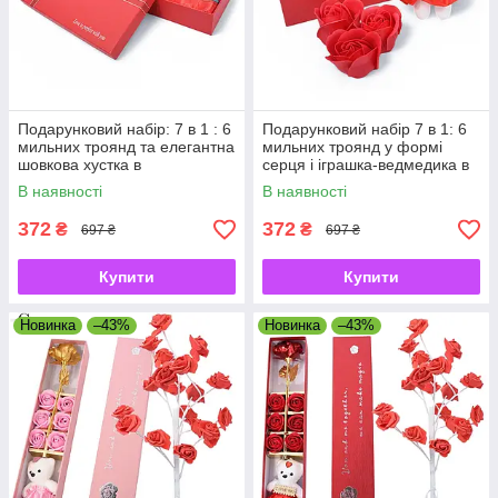
Подарунковий набір: 7 в 1 : 6
Подарунковий набір 7 в 1: 6
мильних троянд та елегантна
мильних троянд у формі
шовкова хустка в
серця і іграшка-ведмедика в
подарунковій упаковці
подарунковій упаковці.
В наявності
В наявності
372
372
₴
₴
697 ₴
697 ₴
Купити
Купити
Новинка
–43%
Новинка
–43%