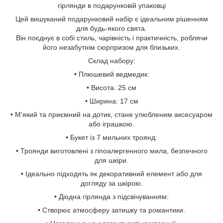
гірлянди в подарунковій упаковці
Цей вишуканий подарунковий набір є ідеальним рішенням
для будь-якого свята.
Він поєднує в собі стиль, чарівність і практичність, роблячи
його незабутнім сюрпризом для близьких.
Склад набору:
• Плюшевий ведмедик:
• Висота: 25 см
• Ширина: 17 см
• М'який та приємний на дотик, стане улюбленим аксесуаром
або іграшкою.
• Букет із 7 мильних троянд:
• Троянди виготовлені з гіпоалергенного мила, безпечного
для шкіри.
• Ідеально підходять як декоративний елемент або для
догляду за шкірою.
• Діодна гірлянда з підсвічуванням:
• Створює атмосферу затишку та романтики.