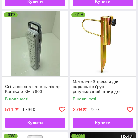
Купити
Купити
–63%
–61%
Металевий тримач для
Світлодіодна панель-ліхтар
парасолі в ґрунт
Kamisafe KM-7603
регульований, штир для
садової парасолі з
В наявності
В наявності
фіксатором
511
279
₴
₴
1 394 ₴
720 ₴
Купити
Купити
–60%
–59%