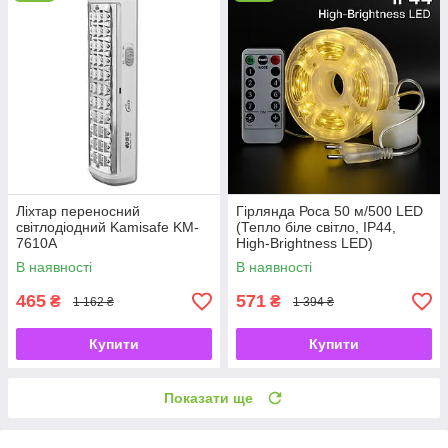
Ліхтар переносний
Гірлянда Роса 50 м/500 LED
світлодіодний Kamisafe KM-
(Тепло біле світло, IP44,
7610A
High-Brightness LED)
В наявності
В наявності
465
571
₴
₴
1 162 ₴
1 394 ₴
Купити
Купити
Показати ще