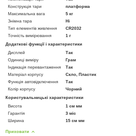
Конструкція тари
платформа
Максимальна вага
5 кг
Знімна тара
Ні
Тип елементів живлення
CR2032
Точність вимірювання
1 г
Додаткові функції і характеристики
Дисплей
Так
Одиниці виміру
Грам
Індикація перевантаження
Так
Матеріал корпусу
Скло, Пластик
Функція автовідключення
Так
Колір корпусу
Чорний
Користувальницькі характеристики
Висота
1 см мм
Гарантія
3 міс
Ширина
15 см мм
Приховати