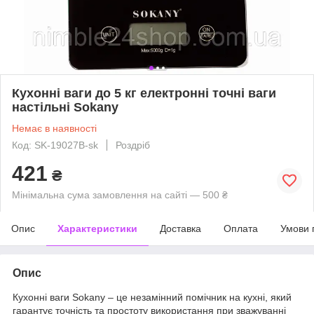
Кухонні ваги до 5 кг електронні точні ваги
настільні Sokany
Немає в наявності
Код: SK-19027B-sk
Роздріб
421
₴
Мінімальна сума замовлення на сайті — 500 ₴
Опис
Характеристики
Доставка
Оплата
Умови 
Опис
Кухонні ваги Sokany – це незамінний помічник на кухні, який
гарантує точність та простоту використання при зважуванні