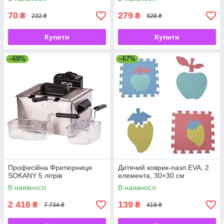
70
279
₴
₴
232 ₴
928 ₴
Купити
Купити
–69%
–67%
Професійна Фритюрниця
Дитячий коврик-пазл EVA, 2
SOKANY 5 літрів
елемента, 30×30 см
В наявності
В наявності
2 416
139
₴
₴
7 734 ₴
418 ₴