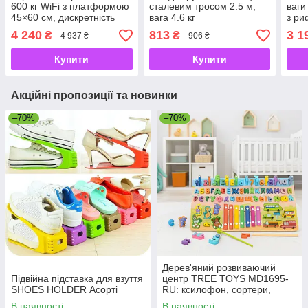
600 кг WiFi з платформою
сталевим тросом 2.5 м,
ваги
45×60 см, дискретність
вага 4.6 кг
з р
200 г
45×6
4 240
813
3 1
₴
₴
4 937 ₴
906 ₴
Купити
Купити
Акційні пропозиції та новинки
–70%
–70%
Дерев'яний розвиваючий
Підвійна підставка для взуття
центр TREE TOYS MD1695-
SHOES HOLDER Асорті
RU: ксилофон, сортери,
рибальство, 10 рибок
В наявності
В наявності