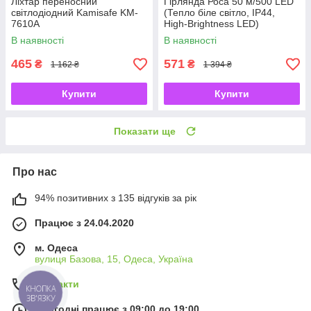
Ліхтар переносний
Гірлянда Роса 50 м/500 LED
світлодіодний Kamisafe KM-
(Тепло біле світло, IP44,
7610A
High-Brightness LED)
В наявності
В наявності
465
571
₴
₴
1 162 ₴
1 394 ₴
Купити
Купити
Показати ще
Про нас
94% позитивних з 135 відгуків за рік
Працює з 24.04.2020
м. Одеса
вулиця Базова, 15, Одеса, Україна
Контакти
КНОПКА
ЗВ'ЯЗКУ
Сьогодні працює з 09:00 до 19:00