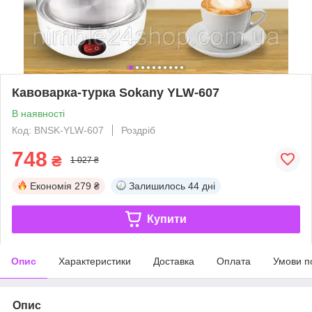
Кавоварка-турка Sokany YLW-607
В наявності
Код: BNSK-YLW-607
Роздріб
748
₴
1 027 ₴
Економія
279 ₴
Залишилось
44 дні
Купити
Опис
Характеристики
Доставка
Оплата
Умови п
Опис