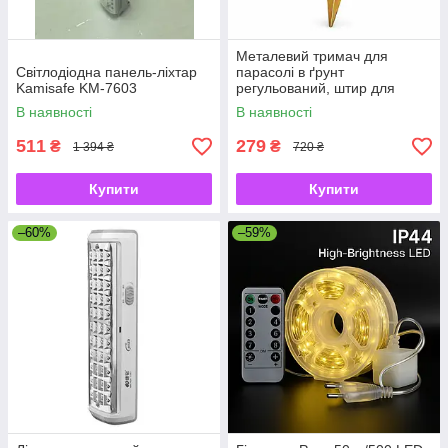
Металевий тримач для
Світлодіодна панель-ліхтар
парасолі в ґрунт
Kamisafe KM-7603
регульований, штир для
садової парасолі з
В наявності
В наявності
фіксатором
511
279
₴
₴
1 394 ₴
720 ₴
Купити
Купити
–60%
–59%