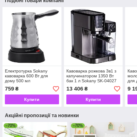
Подібні товари компанії
Електротурка Sokany
Кавоварка рожкова 3в1 з
Каво
кавоварка 600 Вт для
капучинатором 1350 Вт
моло
дому 500 мл
бак 1 л Sokany SK-04027
для 
759
13 406
9 1
₴
₴
Купити
Купити
Акційні пропозиції та новинки
–70%
–70%