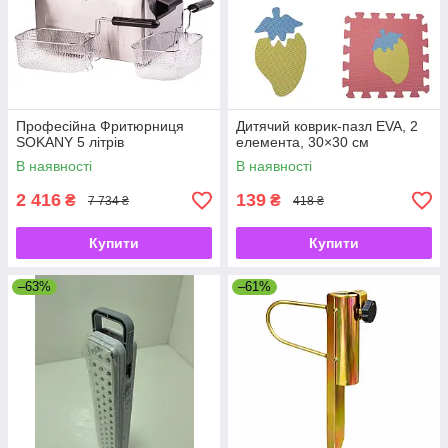
Професійна Фритюрниця
Дитячий коврик-пазл EVA, 2
SOKANY 5 літрів
елемента, 30×30 см
В наявності
В наявності
2 416
139
₴
₴
7 734 ₴
418 ₴
Купити
Купити
–63%
–61%