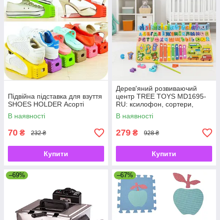
Дерев'яний розвиваючий
Підвійна підставка для взуття
центр TREE TOYS MD1695-
SHOES HOLDER Асорті
RU: ксилофон, сортери,
рибальство, 10 рибок
В наявності
В наявності
70
279
₴
₴
232 ₴
928 ₴
Купити
Купити
–69%
–67%