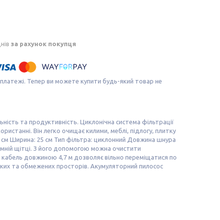
днів
за рахунок покупця
 платежі. Тепер ви можете купити будь-який товар не
льність та продуктивність. Циклонічна система фільтрації
ристанні. Він легко очищає килими, меблі, підлогу, плитку
0 см Ширина: 25 см Тип фільтра: циклонний Довжина шнура
німній щітці. З його допомогою можна очистити
; кабель довжиною 4,7 м дозволяє вільно переміщатися по
ликих та обмежених просторів. Акумуляторний пилосос