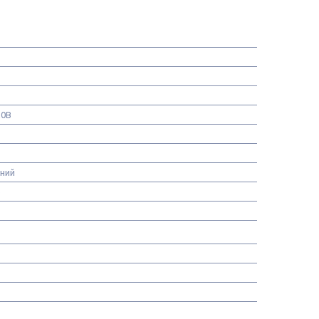
20В
ний
р