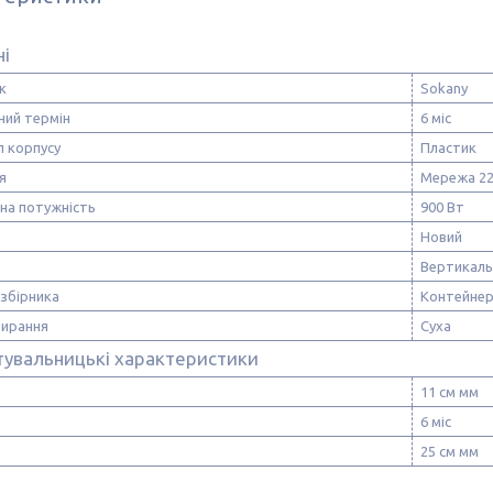
ні
к
Sokany
ний термін
6 міс
л корпусу
Пластик
я
Мережа 2
на потужність
900 Вт
Новий
Вертикаль
збірника
Контейне
бирання
Суха
тувальницькі характеристики
11 см мм
6 міс
25 см мм