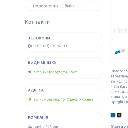
Повернення і Обмін
Контакти
+380 (93) 938-67-13
Пилосос S
nimble24shop@gmail.com
забезпечу
та інші п
4,7 м Ваг
важкодост
кімнаті, 
вулиця Базова, 15, Одеса, Україна
Upright H
Харак
Nimble24Shop