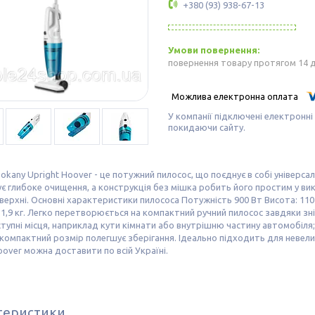
+380 (93) 938-67-13
повернення товару протягом 14 
У компанії підключені електронні
покидаючи сайту.
okany Upright Hoover - це потужний пилосос, що поєднує в собі універса
є глибоке очищення, а конструкція без мішка робить його простим у вико
оверхні. Основні характеристики пилососа Потужність 900 Вт Висота: 11
а 1,9 кг. Легко перетворюється на компактний ручний пилосос завдяки з
упні місця, наприклад кути кімнати або внутрішню частину автомобіля
а компактний розмір полегшує зберігання. Ідеально підходить для неве
oover можна доставити по всій Україні.
теристики