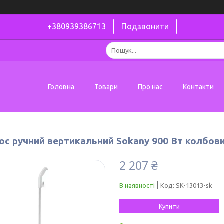
+380939386713
Подзвонити
Головна
Товари
Про нас
Контакти
ос ручний вертикальний Sokany 900 Вт колбов
2 207 ₴
В наявності
Код:
SK-13013-sk
Купити