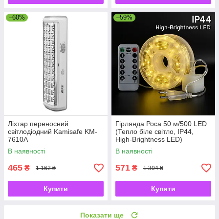
–60%
–59%
Ліхтар переносний
Гірлянда Роса 50 м/500 LED
світлодіодний Kamisafe KM-
(Тепло біле світло, IP44,
7610A
High-Brightness LED)
В наявності
В наявності
465
571
₴
₴
1 162 ₴
1 394 ₴
Купити
Купити
Показати ще