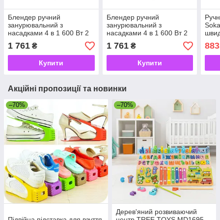
Блендер ручний
Блендер ручний
Ручн
занурювальний з
занурювальний з
Soka
насадками 4 в 1 600 Вт 2
насадками 4 в 1 600 Вт 2
швид
чаші та віночок Сірий
чаші та віночок Чорний
тест
1 761
1 761
883
₴
₴
Sokany
Sokany
Купити
Купити
Акційні пропозиції та новинки
–70%
–70%
Дерев'яний розвиваючий
Підвійна підставка для взуття
центр TREE TOYS MD1695-