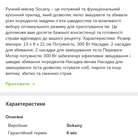
Ручний міксер Socany – це потужний та функціональний
кухонний прилад, який дозволяє легко змішувати та збивати
різні інгредієнти завдяки п'яти швидкостям та можливості
вибору оптимального режиму для приготування їжі. Це
допоможе вам досягти бажаної консистенції та готовності
страви відповідно до вашого рецепту. Характеристики: Розмір
міксера: 13 x 8 x 21 см Потужність: 300 Вт Насадки: 2 насадки
для збивання, 2 насадки для замішування тіста Переваги:
Мотор потужністю 300 Вт забезпечує ефективне змішування і
швидке збивання інгредієнтів Насадка-вінчик Насадка для
замішування тіста дозволяє готувати хліб, пироги та іншу
випічку. збитих та смачних страв.
Приховати
Характеристики
Основні
Виробник
Sokany
Гарантійний термін
6 міс