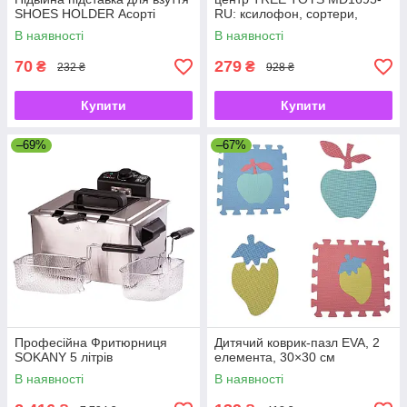
SHOES HOLDER Асорті
RU: ксилофон, сортери,
рибальство, 10 рибок
В наявності
В наявності
70
279
₴
₴
232 ₴
928 ₴
Купити
Купити
–69%
–67%
Професійна Фритюрниця
Дитячий коврик-пазл EVA, 2
SOKANY 5 літрів
елемента, 30×30 см
В наявності
В наявності