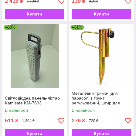
2 416
139
₴
₴
7 734 ₴
418 ₴
Купити
Купити
–63%
–61%
Металевий тримач для
Світлодіодна панель-ліхтар
парасолі в ґрунт
Kamisafe KM-7603
регульований, штир для
садової парасолі з
В наявності
В наявності
фіксатором
511
279
₴
₴
1 394 ₴
720 ₴
Купити
Купити