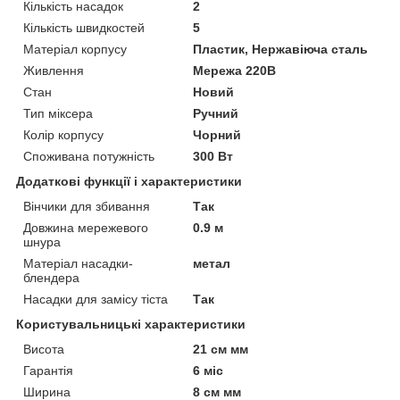
Кількість насадок
2
Кількість швидкостей
5
Матеріал корпусу
Пластик, Нержавіюча сталь
Живлення
Мережа 220В
Стан
Новий
Тип міксера
Ручний
Колір корпусу
Чорний
Споживана потужність
300 Вт
Додаткові функції і характеристики
Вінчики для збивання
Так
Довжина мережевого
0.9 м
шнура
Матеріал насадки-
метал
блендера
Насадки для замісу тіста
Так
Користувальницькі характеристики
Висота
21 см мм
Гарантія
6 міс
Ширина
8 см мм