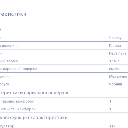
теристики
ні
к
Sokany
а поверхня
Газова
ти
Настільна
ний термін
12 міс
я варильної поверхні
емаль
вління
Механічне
рпусу
Чорний
теристики варильної поверхні
ь газових конфорок
1
 кількість конфорок
1
ові функції і характеристики
гулятор
Так