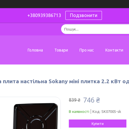
+380939386713
Подзвонити
Головна
Товари
Про нас
Контакти
 плита настільна Sokany міні плитка 2.2 кВт 
746 ₴
839 ₴
В наявності
Код:
SK07005-sk
Купити