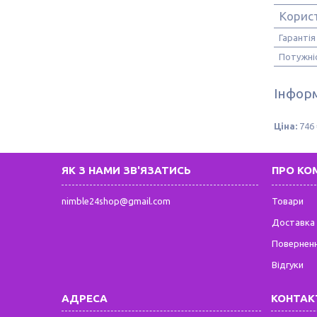
Корис
Гарантія
Потужні
Інформ
Ціна:
746 
ЯК З НАМИ ЗВ'ЯЗАТИСЬ
ПРО КО
nimble24shop@gmail.com
Товари
Доставка 
Поверненн
Відгуки