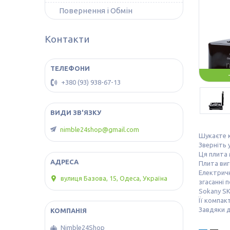
Повернення і Обмін
Контакти
+380 (93) 938-67-13
nimble24shop@gmail.com
Шукаєте к
Зверніть 
Ця плита 
Плита виг
Електричн
вулиця Базова, 15, Одеса, Україна
згасанні п
Sokany SK
Її компак
Завдяки д
Nimble24Shop