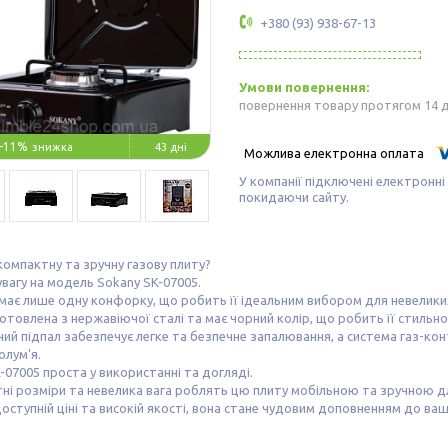
+380 (93) 938-67-13
повернення товару протягом 14 
–11%
43 дні
У компанії підключені електронні
покидаючи сайту.
омпактну та зручну газову плиту?
увагу на модель Sokany SK-07005.
має лише одну конфорку, що робить її ідеальним вибором для невеликих 
отовлена з нержавіючої сталі та має чорний колір, що робить її стиль
ий підпал забезпечує легке та безпечне запалювання, а система газ-ко
олум'я.
-07005 проста у використанні та догляді.
тні розміри та невелика вага роблять цю плиту мобільною та зручною дл
оступній ціні та високій якості, вона стане чудовим доповненням до ва