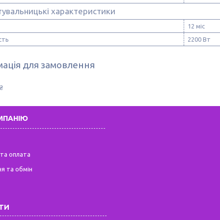
тувальницькі характеристики
12 міс
сть
2200 Вт
ація для замовлення
₴
МПАНІЮ
та оплата
я та обмін