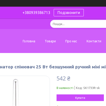
+380939386713
Подзвонити
Головна
Товари
Про нас
Контакти
натор спінювач 25 Вт безшумний ручний міні м
542 ₴
В наявності
Код:
SK1733R-sk
Купити