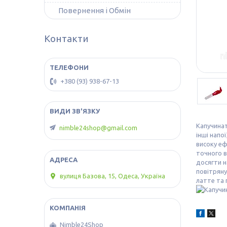
Повернення і Обмін
Контакти
+380 (93) 938-67-13
Капучинат
nimble24shop@gmail.com
інші напо
високу еф
точного в
досягти н
повітряну
вулиця Базова, 15, Одеса, Україна
латте та 
Nimble24Shop