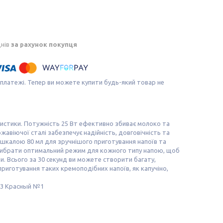
днів
за рахунок покупця
 платежі. Тепер ви можете купити будь-який товар не
еристики. Потужність 25 Вт ефективно збиває молоко та
жавіючої сталі забезпечує надійність, довговічність та
ю шкалою 80 мл для зручнішого приготування напоїв та
 вибрати оптимальний режим для кожного типу напою, щоб
. Всього за 30 секунд ви можете створити багату,
 приготування таких кремоподібних напоїв, як капучіно,