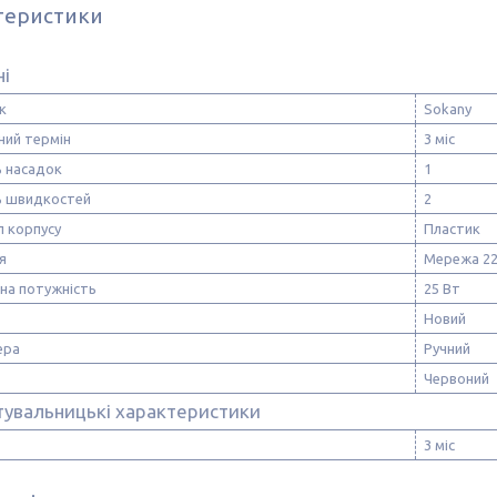
теристики
ні
к
Sokany
ний термін
3 міс
ь насадок
1
ть швидкостей
2
л корпусу
Пластик
я
Мережа 2
на потужність
25 Вт
Новий
ера
Ручний
Червоний
тувальницькі характеристики
3 міс