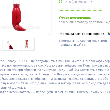
+380 (93) 938-67-13
повернення товару протягом 14 
У компанії підключені електронні
покидаючи сайту.
ор Sokany SK-1733 - це потужний та тихий міні-міксер. Основні характ
ї, але при цьому працює тихо. Насадка для змішування. Конструкція з нер
ективність при збиванні та змішуванні рідин. Об `єм. Місткість з мірно
ідмірювання інгредієнтів. Швидкість Два рівні швидкості дозволяють
айкращих результатів збивання та змішування. Висока швидкість роботи
 піну в молоці та інших рідинах. Цей міні-міксер ідеально підходить для
гарячий шоколад.