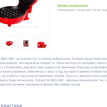
повернення товару протягом 14 
-BBQ-840 - це компактна та зручна вафельниця. Основні характеристик
ання вафель. Антипригарне покриття. Легко витягує готові вафлі і легко
я та безпечний у використанні. Індикатор живлення. Підказує, коли в
атискне кріплення. Забезпечує стійкість під час приготування. Компактн
і, що робить її зручною на невеликих кухнях. Проста у використанні пор
ння у будь-якому місці. Sokany SK-BBQ-840 - ідеальне рішення для тих, 
ватися свіжими, смачними вафлями без зайвих зусиль.
теристики