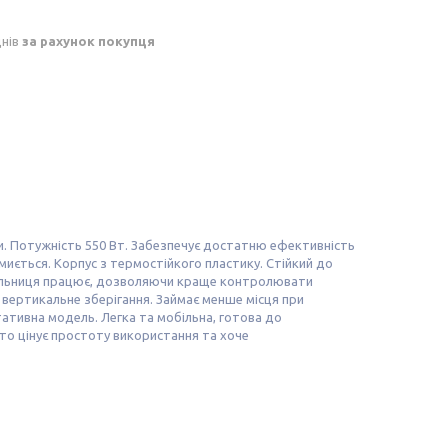
днів
за рахунок покупця
и. Потужність 550 Вт. Забезпечує достатню ефективність
 миється. Корпус з термостійкого пластику. Стійкий до
афельниця працює, дозволяючи краще контролювати
е вертикальне зберігання. Займає менше місця при
тативна модель. Легка та мобільна, готова до
хто цінує простоту використання та хоче