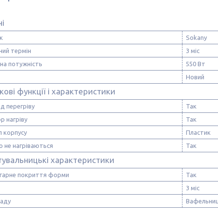
ні
к
Sokany
ний термін
3 міс
на потужність
550 Вт
Новий
ові функції і характеристики
ід перегріву
Так
р нагріву
Так
л корпусу
Пластик
о не нагріваються
Так
тувальницькі характеристики
гарне покриття форми
Так
3 міс
ладу
Вафельни