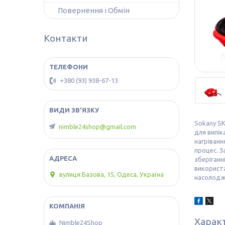
Повернення і Обмін
Контакти
+380 (93) 938-67-13
Sokany SK
nimble24shop@gmail.com
для випік
нагріванн
процес. З
зберіганн
використа
вулиця Базова, 15, Одеса, Україна
насолоджу
Харак
Nimble24Shop