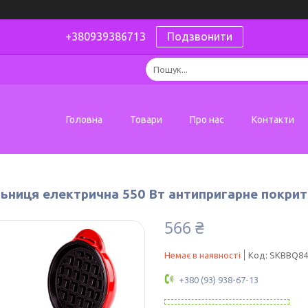
+380939386713
Подзвонити
Головна
Товари
Про нас
Контакти
ьниця електрична 550 Вт антипригарне покрит
566 ₴
Немає в наявності
Код:
SKBBQ84
+380 (93) 938-67-13