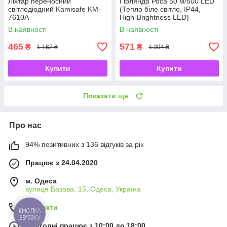
Ліхтар переносний
Гірлянда Роса 50 м/500 LED
світлодіодний Kamisafe KM-
(Тепло біле світло, IP44,
7610A
High-Brightness LED)
В наявності
В наявності
465
571
₴
₴
1 162 ₴
1 394 ₴
Купити
Купити
Показати ще
Про нас
94% позитивних з 136 відгуків за рік
Працює з 24.04.2020
м. Одеса
вулиця Базова, 15, Одеса, Україна
Контакти
КНОПКА
ЗВ'ЯЗКУ
Сьогодні працює з 10:00 до 18:00