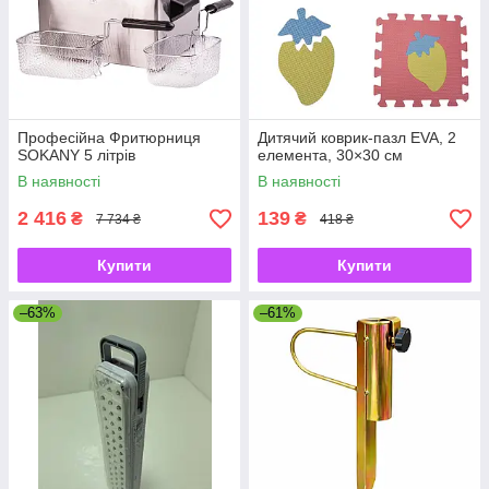
Професійна Фритюрниця
Дитячий коврик-пазл EVA, 2
SOKANY 5 літрів
елемента, 30×30 см
В наявності
В наявності
2 416
139
₴
₴
7 734 ₴
418 ₴
Купити
Купити
–63%
–61%