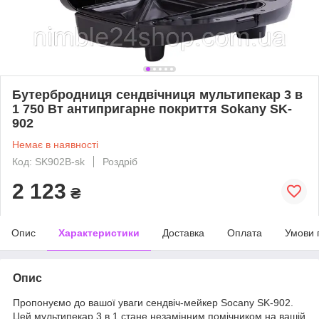
Бутербродниця сендвічниця мультипекар 3 в
1 750 Вт антипригарне покриття Sokany SK-
902
Немає в наявності
Код: SK902B-sk
Роздріб
2 123
₴
Опис
Характеристики
Доставка
Оплата
Умови 
Опис
Пропонуємо до вашої уваги сендвіч-мейкер Socany SK-902.
Цей мультипекар 3 в 1 стане незамінним помічником на вашій