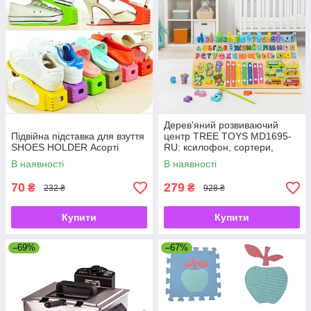
Дерев'яний розвиваючий
Підвійна підставка для взуття
центр TREE TOYS MD1695-
SHOES HOLDER Асорті
RU: ксилофон, сортери,
рибальство, 10 рибок
В наявності
В наявності
70
279
₴
₴
232 ₴
928 ₴
Купити
Купити
–69%
–67%