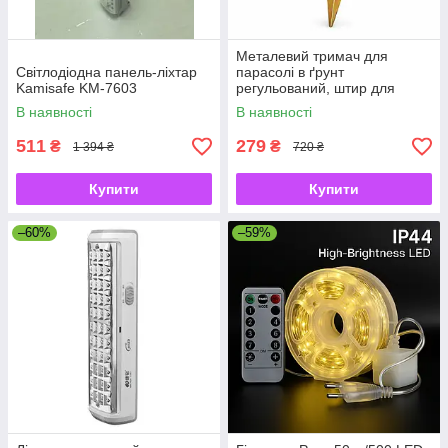
Металевий тримач для
Світлодіодна панель-ліхтар
парасолі в ґрунт
Kamisafe KM-7603
регульований, штир для
садової парасолі з
В наявності
В наявності
фіксатором
511
279
₴
₴
1 394 ₴
720 ₴
Купити
Купити
–60%
–59%