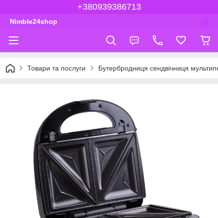
+380939386713
Nimble24shop
Товари та послуги
Бутербродниця сендвічниця мультипе