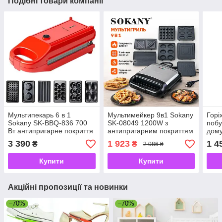
Подібні товари компанії
Мультипекарь 6 в 1
Мультимейкер 9в1 Sokany
Горі
Sokany SK-BBQ-836 700
SK-08049 1200W з
побу
Вт антипригарне покриття
антипригарним покриттям
дому
Червоний
та змінними насадками
анти
3 390
1 923
1 4
₴
₴
2 086 ₴
750 
Купити
Купити
Акційні пропозиції та новинки
–70%
–70%