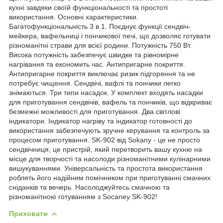
кухні завдяки своїй функціональності та простоті
використання. Основні характеристики.
Багатофункціональність 3 в 1. Поєднує функції сендвіч-
мейкера, вафельниці і пончикової печі, що дозволяє готувати
різноманітні страви для всієї родини. Потужність 750 Вт.
Висока потужність забезпечує швидке та рівномірне
нагрівання та економить час. Антипригарне покриття.
Антипригарне покриття виключає ризик підгоряння та не
потребує чищення. Сендвічі, вафлі та пончики легко
знімаються. Три типи насадок. У комплект входять насадки
для приготування сендвічів, вафель та пончиків, що відкриває
безмежні можливості для приготування. Два світлові
індикатори. Індикатор нагріву та індикатор готовності до
використання забезпечують зручне керування та контроль за
процесом приготування. SK-902 від Sokany - це не просто
сендвічниця, це пристрій, який перетворить вашу кухню на
місце для творчості та насолоди різноманітними кулінарними
вишукуваннями. Універсальність та простота використання
роблять його надійним помічником при приготуванні смачних
сніданків та вечерь. Насолоджуйтесь смачною та
різноманітною готуванням з Socaney SK-902!
Приховати