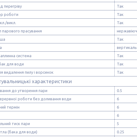
ід перегріву
Так
ор роботи
Так
кл./викл.
Так
л парового прасування
нержавіюч
аша
Так
а
вертикаль
аплинна система
Так
бак для води
Так
я видалення пилу і ворсинок
Так
тувальницькі характеристики
івання до утворення пари
0.5
перервної роботи без доливання води
6
ний термін
6
6
льний тиск пари
5
тла (бака для води)
0.25