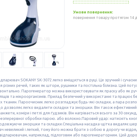
повернення товару протягом 14 
ідпарювач SOKANY SK-3072 легко вміщується в руці. Це зручний і сучас
я різних речей, таких як штори, рушники та постільна білизна. Цей по
изонтально. Парогенератор можна використовувати як праску або як руч
ліщів та мікроорганізмів. Прилад безпечний у використанні та працює 
х тканин. Пароочисник легко розгладжує будь-які складки, а пара розп
що дозволяє легко видалити складки та зморшки. Він також ефективний
 манжети, коміри і петлі для ґудзиків. Він нагрівається всього за 30 секу
безперервної обробки парою. або волокно.Паровий удар: натисніть кноп
подовжуючи зморшки та складки.Спеціальна насадка-щітка видаляє шерст
ч невеликий і легкий, тому його можна брати з собою в дорогу чи відря
 відпарювачам, наприклад, підлоговим або парогенераторним. Цей доро