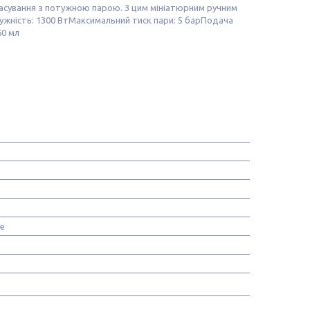
расування з потужною парою. З цим мініатюрним ручним
ужність: 1300 ВтМаксимальний тиск пари: 5 барПодача
60 мл
е