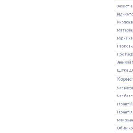
Захист в
Індикат
Кнопка в
Матеріа
Мірна ч
Парковк
Протикр
Знімний 
Щітка дл
Корис
Час нагр
Час без
Гарантій
Гарантія
Максима
Об'єм ко