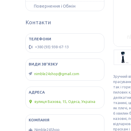
Повернення і Обмін
Контакти
+380 (93) 938-67-13
nimble24shop@gmail.com
Зручний в
прасуванн
так і гор
пилових к
делікатни
вулиця Базова, 15, Одеса, Україна
тканині, 
як плечі,
6 хвилин 
назовні, 
відпарюва
праскам і
Nimble24Shop