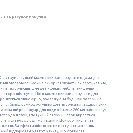
днів
за рахунок покупця
ний інструмент, який можна використовувати вдома для
тужний відпарювач можна використовувати як вертикально,
ний пароочисник для дезінфекції меблів, знищення
без сторонніх шумів. Його можна використовувати для
орошується рівномірно, зволожуючи будь-які заломи на
 в найбільш важкодоступних для прасування місцях, таких
нд, а знімний резервуар для води об'ємом 260 мл забезпечує
ку подачі пари, і потужний струмінь пари вирветься
ь, пух і ворс з одягу з тканини.Цей вертикальний
дження. За ефективністю він не поступається іншим
жній відпарювач має кут нахилу, що дозволяє