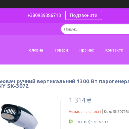
+380939386713
Подзвонити
Головна
Товари
Про нас
Контакти
рювач ручний вертикальний 1300 Вт парогенера
Y SK-3072
1 314 ₴
Немає в наявності
Код:
SK3072BL
+380 (93) 938-67-13