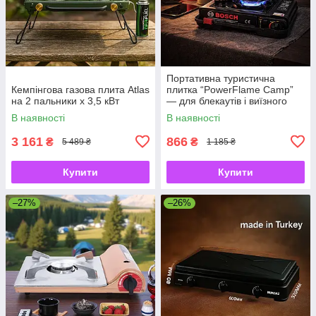
Портативна туристична
Кемпінгова газова плита Atlas
плитка “PowerFlame Camp”
на 2 пальники x 3,5 кВт
— для блекаутів і виїзного
відпочинку
В наявності
В наявності
3 161
866
₴
₴
5 489 ₴
1 185 ₴
Купити
Купити
–27%
–26%