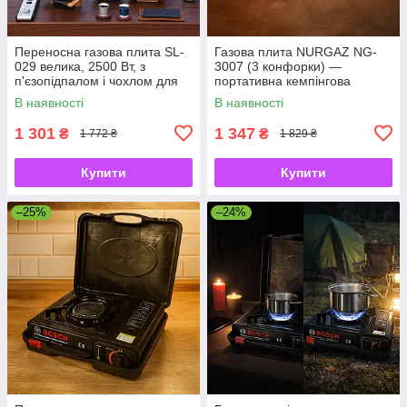
Переносна газова плита SL-
Газова плита NURGAZ NG-
029 велика, 2500 Вт, з
3007 (3 конфорки) —
п'єзопідпалом і чохлом для
портативна кемпінгова
кемпінгу та дачі
модель**
В наявності
В наявності
1 301
1 347
₴
₴
1 772 ₴
1 829 ₴
Купити
Купити
–25%
–24%