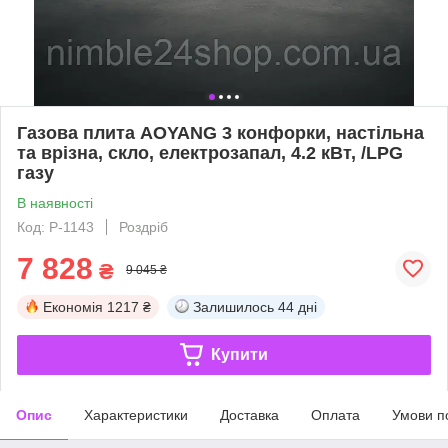
Газова плита AOYANG 3 конфорки, настільна
та врізна, скло, електрозапал, 4.2 кВт, /LPG
газу
В наявності
Код: P-1143
Роздріб
7 828
₴
9 045 ₴
Економія
1217 ₴
Залишилось
44 дні
Купити
Опис
Характеристики
Доставка
Оплата
Умови п