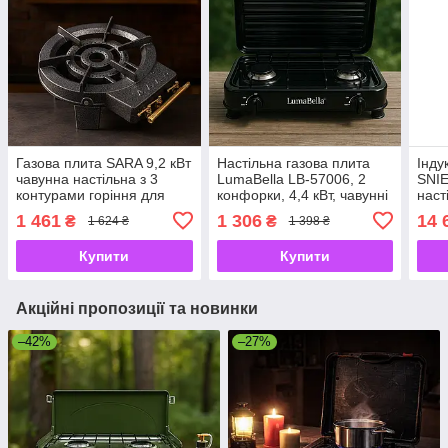
Газова плита SARA 9,2 кВт
Настільна газова плита
Інду
чавунна настільна з 3
LumaBella LB-57006, 2
SNI
контурами горіння для
конфорки, 4,4 кВт, чавунні
наст
казана та посуду
решітки, для балонного
сенс
1 461
1 306
14 
₴
₴
1 624 ₴
1 398 ₴
газу, з кришкою
Купити
Купити
Акційні пропозиції та новинки
–42%
–27%