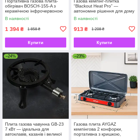
Портативна газова плита-
Газова кемпінг-плитка
обігрівач BOSCH-155-A з
“Blackout Heat Pro” —
керамічною інфрочервоною
автономне рішення для дому
горєлкою +адаптер
та туризму
В наявності
В наявності
1 394
913
₴
₴
1 858 ₴
1 208 ₴
Купити
Купити
–24%
–23%
Плита газова чавунна GB-23
Газова плита AYGAZ
7 кВт — ідеальна для
кемпінгова 2 конфорки,
автоклавів, казанів і великої
портативна з кришкою,
кухні
емальований корпус, для