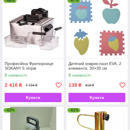
–69%
–67%
Професійна Фритюрниця
Дитячий коврик-пазл EVA, 2
SOKANY 5 літрів
елемента, 30×30 см
В наявності
В наявності
2 416
139
₴
₴
7 734 ₴
418 ₴
Купити
Купити
–63%
–61%