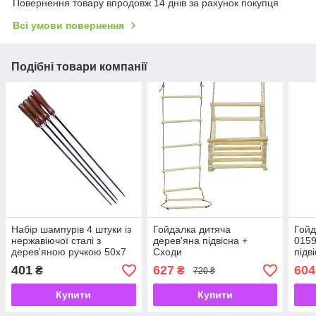
Повернення товару впродовж 14 днів за рахунок покупця
Всі умови повернення
Подібні товари компанії
Набір шампурів 4 штуки із
Гойдалка дитяча
Гойд
нержавіючої сталі з
дерев'яна підвісна +
0159
дерев'яною ручкою 50х7
Сходи
підв
см BQ-21
35*3
401
627
604
₴
₴
720 ₴
Купити
Купити