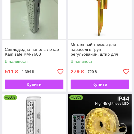
Металевий тримач для
Світлодіодна панель-ліхтар
парасолі в ґрунт
Kamisafe KM-7603
регульований, штир для
садової парасолі з
В наявності
В наявності
фіксатором
511
279
₴
₴
1 394 ₴
720 ₴
Купити
Купити
–60%
–59%