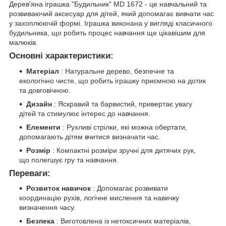
Дерев'яна іграшка "Будильник" MD 1672 - це навчальний та
розвиваючий аксесуар для дітей, який допомагає вивчати час
у захоплюючій формі. Іграшка виконана у вигляді класичного
будильника, що робить процес навчання ще цікавішим для
малюків.
Основні характеристики:
Матеріал
: Натуральне дерево, безпечне та
екологічно чисте, що робить іграшку приємною на дотик
та довговічною.
Дизайн
: Яскравий та барвистий, привертає увагу
дітей та стимулює інтерес до навчання.
Елементи
: Рухливі стрілки, які можна обертати,
допомагають дітям вчитися визначати час.
Розмір
: Компактні розміри зручні для дитячих рук,
що полегшує гру та навчання.
Переваги:
Розвиток навичок
: Допомагає розвивати
координацію рухів, логічне мислення та навичку
визначення часу.
Безпека
: Виготовлена із нетоксичних матеріалів,