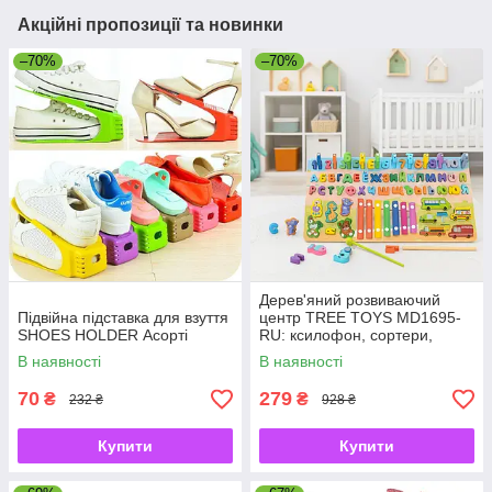
Акційні пропозиції та новинки
–70%
–70%
Дерев'яний розвиваючий
Підвійна підставка для взуття
центр TREE TOYS MD1695-
SHOES HOLDER Асорті
RU: ксилофон, сортери,
рибальство, 10 рибок
В наявності
В наявності
70
279
₴
₴
232 ₴
928 ₴
Купити
Купити