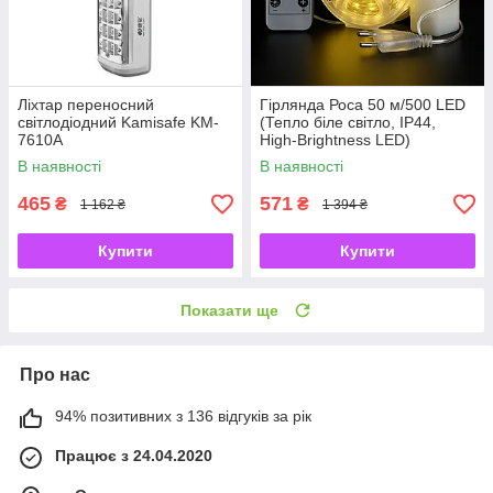
Ліхтар переносний
Гірлянда Роса 50 м/500 LED
світлодіодний Kamisafe KM-
(Тепло біле світло, IP44,
7610A
High-Brightness LED)
В наявності
В наявності
465
571
₴
₴
1 162 ₴
1 394 ₴
Купити
Купити
Показати ще
Про нас
94% позитивних з 136 відгуків за рік
Працює з 24.04.2020