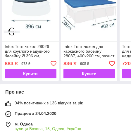
Intex Тент-чохол 28026
Intex Тент-чохол для
Тент
для круглого надувного
каркасного басейну
для 
басейну Ø 396 см,
28037, 400x200 см, захист
наду
захисний покривало ПВХ
від сміття та
305×
883
836
720
₴
₴
973 ₴
905 ₴
ультрафіолету
Купити
Купити
Про нас
94% позитивних з 136 відгуків за рік
Працює з 24.04.2020
м. Одеса
вулиця Базова, 15, Одеса, Україна