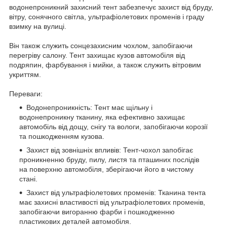
водонепроникний захисний тент забезпечує захист від бруду,
вітру, сонячного світла, ультрафіолетових променів і граду
взимку на вулиці.
Він також служить сонцезахисним чохлом, запобігаючи
перегріву салону. Тент захищає кузов автомобіля від
подряпин, фарбування і мийки, а також служить вітровим
укриттям.
Переваги:
Водонепроникність: Тент має щільну і
водонепроникну тканину, яка ефективно захищає
автомобіль від дощу, снігу та вологи, запобігаючи корозії
та пошкодженням кузова.
Захист від зовнішніх впливів: Тент-чохол запобігає
проникненню бруду, пилу, листя та пташиних послідів
на поверхню автомобіля, зберігаючи його в чистому
стані.
Захист від ультрафіолетових променів: Тканина тента
має захисні властивості від ультрафіолетових променів,
запобігаючи вигоранню фарби і пошкодженню
пластикових деталей автомобіля.