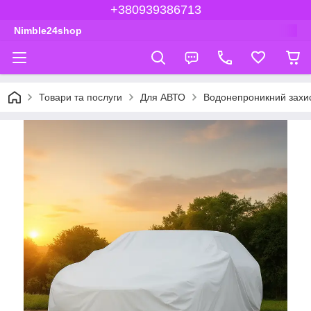
+380939386713
Nimble24shop
Товари та послуги
Для АВТО
Водонепроникний захис