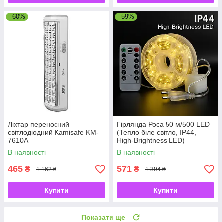
–60%
–59%
Ліхтар переносний
Гірлянда Роса 50 м/500 LED
світлодіодний Kamisafe KM-
(Тепло біле світло, IP44,
7610A
High-Brightness LED)
В наявності
В наявності
465
571
₴
₴
1 162 ₴
1 394 ₴
Купити
Купити
Показати ще