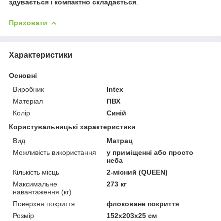
здувається
і
компактно складається
.
Приховати
Характеристики
Основні
Виробник
Intex
Матеріал
ПВХ
Колір
Синій
Користувальницькі характеристики
Вид
Матрац
Можливість використання
у приміщенні або просто
неба
Кількість місць
2-місний (QUEEN)
Максимальне
273 кг
навантаження (кг)
Поверхня покриття
флоковане покриття
Розмір
152х203х25 см