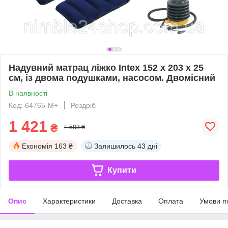
Надувний матрац ліжко Intex 152 х 203 х 25
см, із двома подушками, насосом. Двомісний
В наявності
Код: 64765-M+
Роздріб
1 421
₴
1 583 ₴
Економія
163 ₴
Залишилось
43 дні
Купити
Опис
Характеристики
Доставка
Оплата
Умови п