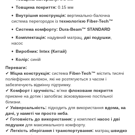
Товщина покриття:
0.15 мм
Внутрішня конструкція:
вертикально-балочна
система перегородок із
технологією Fiber-Tech™
Система комфорту:
Dura-Beam™ STANDARD
Комплектація:
надувний матрац,
дві подушки
,
насос
Виробник:
Intex (Китай)
Колір:
синій
Переваги:
✔
Міцна конструкція:
система
Fiber-Tech™
містить тисячі
поліефірних волокон, які не розтягуються з часом і
забезпечують відмінну підтримку.
✔
Комфорт і зручність:
м’яке
флоковане покриття
приємне на дотик і запобігає зісковзуванню постільної
білизни.
✔
Універсальність:
підходить для використання
вдома, на
дачі, у наметі чи просто неба
.
✔
Готовність до використання:
у комплекті
насос і дві
подушки
для максимального комфорту.
✔
Легкість зберігання і транспортування:
матрац
швидко