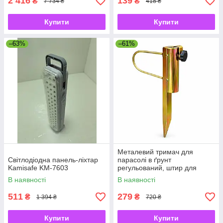
2 416
139
₴
₴
7 734 ₴
418 ₴
Купити
Купити
–63%
–61%
Металевий тримач для
Світлодіодна панель-ліхтар
парасолі в ґрунт
Kamisafe KM-7603
регульований, штир для
садової парасолі з
В наявності
В наявності
фіксатором
511
279
₴
₴
1 394 ₴
720 ₴
Купити
Купити