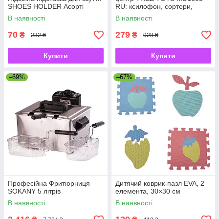
SHOES HOLDER Асорті
RU: ксилофон, сортери,
рибальство, 10 рибок
В наявності
В наявності
70
279
₴
₴
232 ₴
928 ₴
Купити
Купити
–69%
–67%
Професійна Фритюрниця
Дитячий коврик-пазл EVA, 2
SOKANY 5 літрів
елемента, 30×30 см
В наявності
В наявності