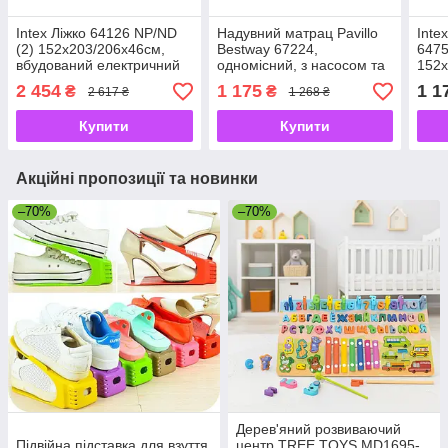
Intex Ліжко 64126 NP/ND
Надувний матрац Pavillo
Inte
(2) 152х203/206х46см,
Bestway 67224,
6475
вбудований електричний
одномісний, з насосом та
152х
насос 220V, двоспальний
флокованим покриттям,
2 454
1 175
1 1
₴
₴
2 617 ₴
1 268 ₴
99 х 188 х 22 см
Купити
Купити
Акційні пропозиції та новинки
–70%
–70%
Дерев'яний розвиваючий
Підвійна підставка для взуття
центр TREE TOYS MD1695-