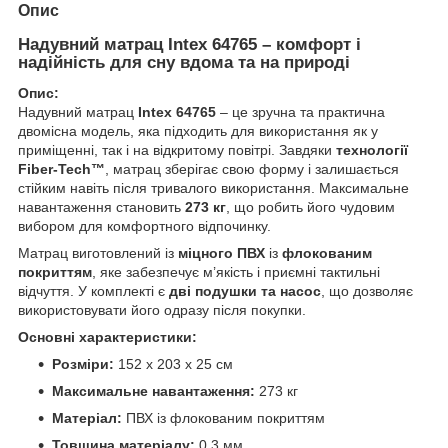
Опис
Надувний матрац Intex 64765 – комфорт і
надійність для сну вдома та на природі
Опис:
Надувний матрац
Intex 64765
– це зручна та практична
двомісна модель, яка підходить для використання як у
приміщенні, так і на відкритому повітрі. Завдяки
технології
Fiber-Tech™
, матрац зберігає свою форму і залишається
стійким навіть після тривалого використання. Максимальне
навантаження становить
273 кг
, що робить його чудовим
вибором для комфортного відпочинку.
Матрац виготовлений із
міцного ПВХ
із
флокованим
покриттям
, яке забезпечує м’якість і приємні тактильні
відчуття. У комплекті є
дві подушки та насос
, що дозволяє
використовувати його одразу після покупки.
Основні характеристики:
Розміри:
152 х 203 х 25 см
Максимальне навантаження:
273 кг
Матеріал:
ПВХ із флокованим покриттям
Товщина матеріалу:
0.3 мм