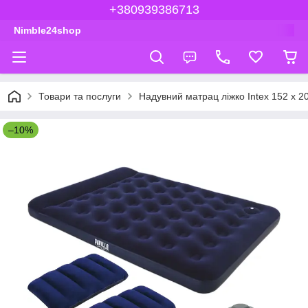
+380939386713
Nimble24shop
Товари та послуги
Надувний матрац ліжко Intex 152 х 2
–10%