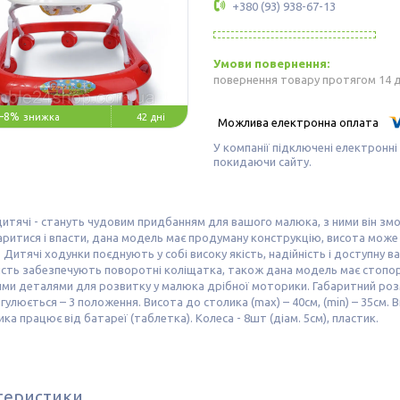
+380 (93) 938-67-13
повернення товару протягом 14 
–8%
42 дні
У компанії підключені електронні
покидаючи сайту.
итячі - стануть чудовим придбанням для вашого малюка, з ними він змо
ритися і впасти, дана модель має продуману конструкцію, висота може
Дитячі ходунки поєднують у собі високу якість, надійність і доступну 
сть забезпечують поворотні коліщатка, також дана модель має стопор
ми деталями для розвитку у малюка дрібної моторики. Габаритний розмір
гулюється – 3 положення. Висота до столика (max) – 40см, (min) – 35см. В
ика працює від батареї (таблетка). Колеса - 8шт (діам. 5см), пластик.
теристики