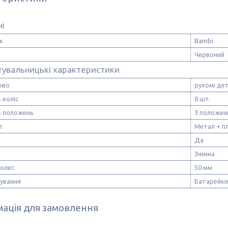
ні
к
Bambi
Червоний
тувальницькі характеристики
ово
рухомі дет
 коліс
8 шт.
ь положень
3 положен
л
Метал + п
Да
Знімна
Колес
50 мм
чування
Батарейки
ація для замовлення