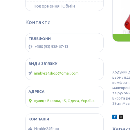
Повернення і Обмін
Контакти
+380 (93) 938-67-13
Ходунки д
nimble24shop@gmail.com
цьому вда
комфорт. 
маневрені
та рухоми
Висота ре
вулиця Базова, 15, Одеса, Україна
29см. Муз
Харак
Nimble24Shop