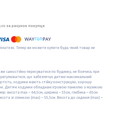
днів
за рахунок покупця
 платежі. Тепер ви можете купити будь-який товар не
же самостійно пересуватися по будинку, не боячись при
 регулюватися, що забезпечує дитині максимальний
вартість, ходунки мають стійку конструкцію, хорошу
и. Дитячі ходунки обладнані ігровою панеллю з музикою
: висота max – 64,5см, ширина – 55см, глибина – 65см.
исота зі спинкою (max) – 55,5см. Висота до сидіння (max) –