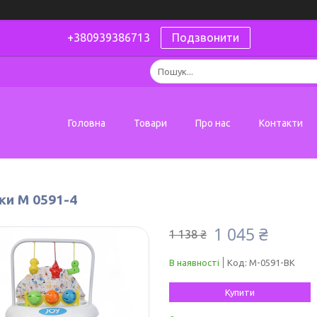
+380939386713
Подзвонити
Головна
Товари
Про нас
Контакти
ки M 0591-4
1 045 ₴
1 138 ₴
В наявності
Код:
M-0591-BK
Купити