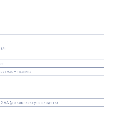
алі
ня
ластмас + тканина
 2 АА (до комплекту не входять)