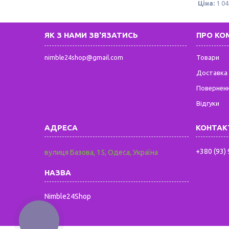
Ціна:
1 04
ЯК З НАМИ ЗВ'ЯЗАТИСЬ
ПРО КО
nimble24shop@gmail.com
Товари
Доставка 
Поверненн
Відгуки
+380 (93)
вулиця Базова, 15, Одеса, Україна
Nimble24Shop
КНОПКА
ЗВ'ЯЗКУ