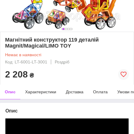
Магнітний конструктор 119 деталій
Magnit/Magical/LIMO TOY
Немає в наявності
Код: LT-6001-LT-3001
Роздріб
2 208
₴
Опис
Характеристики
Доставка
Оплата
Умови п
Опис