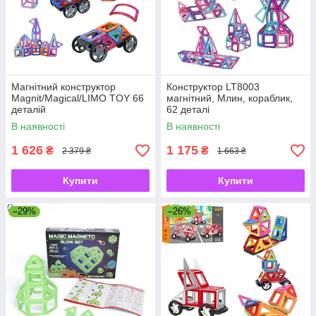
Магнітний конструктор
Конструктор LT8003
Magnit/Magical/LIMO TOY 66
магнітний, Млин, кораблик,
деталій
62 деталі
Magnit/Magical/LIMO TOY
В наявності
В наявності
1 626
1 175
₴
₴
2 379 ₴
1 663 ₴
Купити
Купити
–29%
–26%