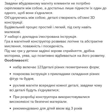
Завдяки вбудованому магніту елементи не потрібно
скріплювати між собою, а достатньо лише піднести їх один до
одного, щоб вони з'єдналися.
Об'єднуючись між собою, деталі створюють об'ємні 3D
конструкції.
Будівельний процес простий і легкий, під силу навіть
малюкові.
У наборі є докладна ілюстрована інструкція.
Гра в магнітний конструктор розвиває логічне та абстрактне
мислення, поважність і посидючість.
Під час гри у дитини задіяні зорове сприйняття, дрібна
моторика, уява, що позитивно відбивається на його розвитку.
Особливості:
набір включає 123деталі різних геометричних форм;
покрокова інструкція з прикладами складання різних
фігур та будов;
рухливі магніти всередині кожної деталі, завдяки чому
всі деталі будуть з'єднуватися;
При розробці конструктора використовувалися
високоякісні та безпечні матеріали.
рекомендовано для дітей віком від 3 років