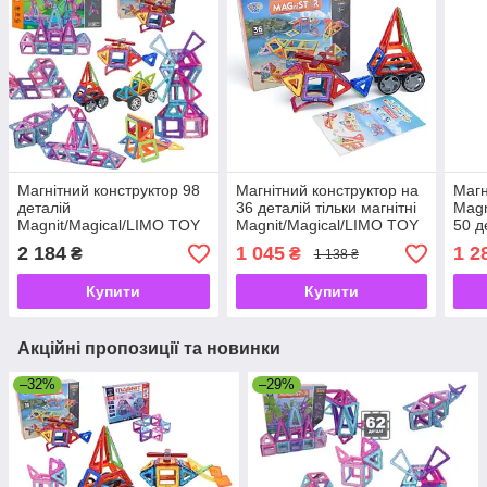
Магнітний конструктор 98
Магнітний конструктор на
Магн
деталій
36 деталій тільки магнітні
Magn
Magnit/Magical/LIMO TOY
Magnit/Magical/LIMO TOY
50 д
2 184
1 045
1 2
₴
₴
1 138 ₴
Купити
Купити
Акційні пропозиції та новинки
–32%
–29%