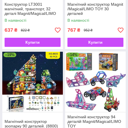
Конструктор LT3001
Магнітний конструктор Magnit
магнітний, транспорт, 32
/Magical/LIMO TOY 30
деталі Magnit/Magical/LIMO
деталей
TOY
В наявності
В наявності
637
767
₴
₴
822 ₴
952 ₴
Купити
Купити
–19%
–14%
Магнітний конструктор 94
Магнітний конструктор
деталій Magnit/Magical/LIMO
зоопарку 90 деталей. (8800)
TOY