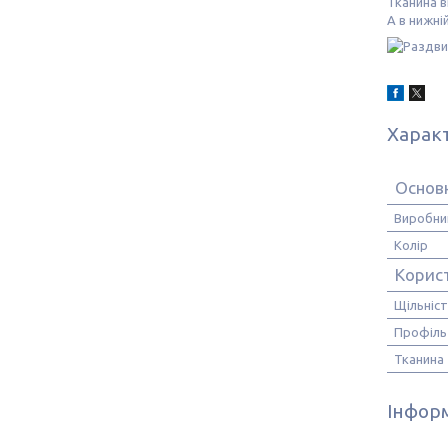
Тканина в
А в нижні
Харак
Основн
Виробни
Колір
Корис
Щільніст
Профіль
Тканина
Інформ