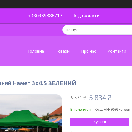
+380939386713
Подзвонити
Головна
Товари
Про нас
Контакти
вний Намет 3х4.5 ЗЕЛЕНИЙ
5 834 ₴
6 531 ₴
В наявності
Код:
AH-9695-green
Купити