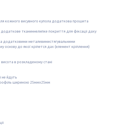
удля кожного висувного купола додаткова прошита
ає додаткове тканиннелипке покриття для фіксаціі даху
, та додатковими металевимистягувальними
у основу до якої кріпется дах (елемент кріплення)
а висота в розкладеному стані
і не йдуть
 профіль шириною 25ммх25мм
іі