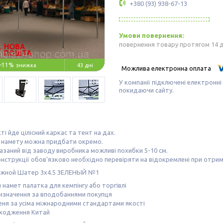
+380 (93) 938-67-13
повернення товару протягом 14 
–11%
43 дні
У компанії підключені електронні
покидаючи сайту.
ті йде цілісний каркас та тент на дах.
о намету можна придбати окремо.
азаний від заводу виробника можливі похибки 5-10 см.
нструкції обов'язково необхідно перевіряти на відокремлені при отрим
 намет палатка для кемпінгу або торгівлі
изначення за вподобаннями покупця
ня за усіма міжнародними стандартами якості
оходження Китай