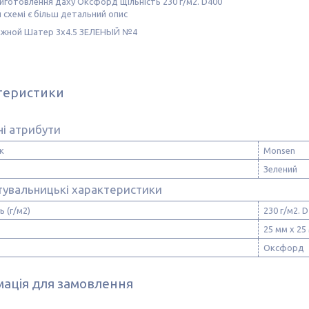
иготовлення даху Оксфорд щільність 230 г/м2. D400
й схемі є більш детальний опис
теристики
і атрибути
к
Monsen
Зелений
тувальницькі характеристики
ь (г/м2)
230 г/м2. 
25 мм х 25
Оксфорд
ація для замовлення