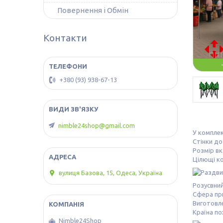
Повернення і Обмін
Контакти
+380 (93) 938-67-13
nimble24shop@gmail.com
У комплек
Стінки д
Розмір вк
Цілющі ко
вулиця Базова, 15, Одеса, Україна
Розусвний
Сфера пр
Виготовле
Країна п
Nimble24Shop