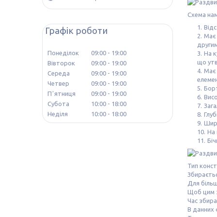
Схема нам
Відс
Графік роботи
Має 
другим
Понеділок
09:00
19:00
На к
що ут
Вівторок
09:00
19:00
Має 
Середа
09:00
19:00
елемен
Четвер
09:00
19:00
Борт
Пʼятниця
09:00
19:00
Висо
Субота
10:00
18:00
Зага
Неділя
10:00
18:00
Глуб
Шир
На 
Бі
Тип конст
Збираєтьс
Для біль
Щоб цим 
Час збира
В данних 