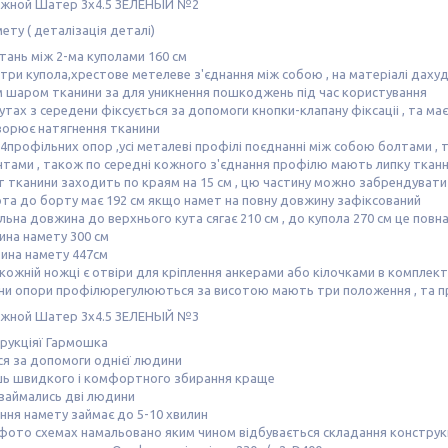
ету ( деталізація деталі)
тань між 2-ма куполами 160 см
три купола,хрестове метелеве з'єднання між собою , на матеріалі дах
 шаром тканини за для уникнення пошкоджень під час користування
утах з середени фіксується за допомоги кнопки-клапану фіксаціі , та м
ворює натягнення тканини
4профільних опор ,усі металеві профілі поєднанні між собою болтами 
тами , також по середні кожного з'єднання профілю мають липку тканни
 тканини заходить по краям на 15 см , цю частину можно забрендувати
та до борту має 192 см якщо намет на повну довжину зафіксований
льна довжина до верхнього кута сягає 210 см , до купола 270 см це повн
ина намету 300 см
ина намету 447см
кожній ножці є отвіри для кріплення анкерами або кілочками в комплект
чни опори профілюрегулюються за висотою мають три положення , та
рукціяї Гармошка
я за допомоги однієї людини
шь швидкого і комфортного збирання краще
займались дві людини
ння намету займає до 5-10 хвилин
фото схемах намальовано яким чином відбувається складання конструкц