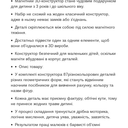
Магнітний 3D-конструктор стане чудовим подарунком
для дитини з 3 років і до шкільного віку.
Набір не схожий на жоден класичний конструктор,
адже в ньому немає замків або з'єднань.
Деталі скріплюються між собою під силою магнітного
тяжіння.
Достатньо підвести один за одним елементи, щоб
вони об'єдналися в 3D вироби.
Конструктор безпечний для маленьких дітей, оскільки
магніти вбудовані в корпус деталей.
Опис товару:
У комплекті конструктора 87різнокольорових деталей
різних геометричних форм, які стануть відмінним
наочним посібником для вивчення рахунку, кольору та
назви фігур.
Кожна деталь має приємну фактуру, обтічні кути, тому
не принесе жодних травм дитині.
У процесі складання тренується дрібна моторика,
логічне мислення, дитяча уява, уважність, завзятість.
Результатом праці малюків є барвисті об'ємні