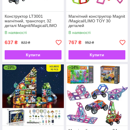
Конструктор LT3001
Магнітний конструктор Magnit
магнітний, транспорт, 32
/Magical/LIMO TOY 30
деталі Magnit/Magical/LIMO
деталей
TOY
В наявності
В наявності
637
767
₴
₴
822 ₴
952 ₴
Купити
Купити
–19%
–14%