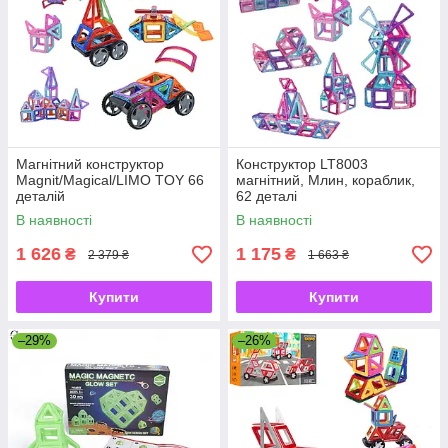
Магнітний конструктор
Конструктор LT8003
Magnit/Magical/LIMO TOY 66
магнітний, Млин, кораблик,
деталій
62 деталі
Magnit/Magical/LIMO TOY
В наявності
В наявності
1 626
1 175
₴
₴
2 379 ₴
1 663 ₴
Купити
Купити
–29%
–26%