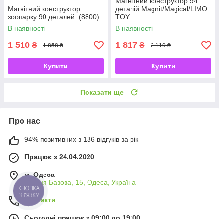
Магнітний конструктор 94
Магнітний конструктор
деталій Magnit/Magical/LIMO
зоопарку 90 деталей. (8800)
TOY
В наявності
В наявності
1 510
1 817
₴
₴
1 858 ₴
2 119 ₴
Купити
Купити
Показати ще
Про нас
94% позитивних з 136 відгуків за рік
Працює з 24.04.2020
м. Одеса
вулиця Базова, 15, Одеса, Україна
КНОПКА
ЗВ'ЯЗКУ
Контакти
Сьогодні працює з 09:00 до 19:00