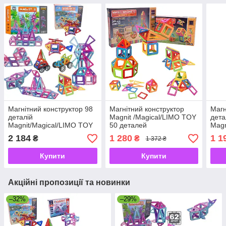
Магнітний конструктор 98
Магнітний конструктор
Магн
деталій
Magnit /Magical/LIMO TOY
дета
Magnit/Magical/LIMO TOY
50 деталей
Magn
2 184
1 280
1 1
₴
₴
1 372 ₴
Купити
Купити
Акційні пропозиції та новинки
–32%
–29%