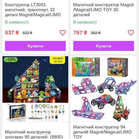
Конструктор LT3001
Магнітний конструктор Magnit
магнітний, транспорт, 32
/Magical/LIMO TOY 30
деталі Magnit/Magical/LIMO
деталей
TOY
В наявності
В наявності
637
767
₴
₴
822 ₴
952 ₴
Купити
Купити
–19%
–14%
Магнітний конструктор 94
Магнітний конструктор
деталій Magnit/Magical/LIMO
зоопарку 90 деталей. (8800)
TOY