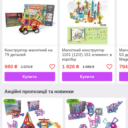
Конструктор магнітний на
Магнітний конструктор
Магн
79 деталей
1101 (12/2) 151 елемент, в
53 д
коробці
Magn
980
1 826
794
₴
₴
1 073 ₴
1 988 ₴
Купити
Купити
Акційні пропозиції та новинки
–32%
–29%