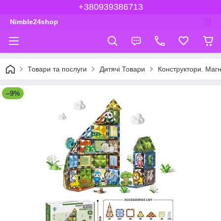
+380939386713
Nimble24shop
Товари та послуги
Дитячі Товари
Конструктори. Магн
–9%