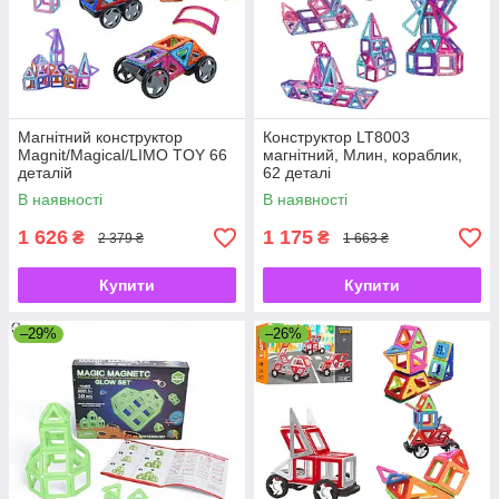
Магнітний конструктор
Конструктор LT8003
Magnit/Magical/LIMO TOY 66
магнітний, Млин, кораблик,
деталій
62 деталі
Magnit/Magical/LIMO TOY
В наявності
В наявності
1 626
1 175
₴
₴
2 379 ₴
1 663 ₴
Купити
Купити
–29%
–26%