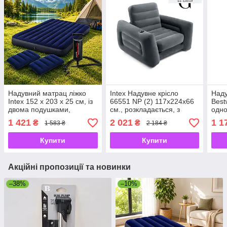
Надувний матрац ліжко
Intex Надувне крісло
Наду
Intex 152 х 203 х 25 см, із
66551 NP (2) 117х224х66
Best
двома подушками,
см., розкладається, з
одно
насосом. Двомісний
підставкою для склянки, в
флок
1 421
2 021
1 1
₴
₴
1 583 ₴
2 184 ₴
коробці
99 х
Купити
Купити
Акційні пропозиції та новинки
–38%
–10%