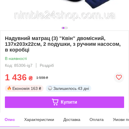
Надувний матрац (3) "Квін" двомісний,
137х203х22см, 2 подушки, з ручним насосом,
в коробці
В наявності
Код: 85306-ig7
Роздріб
1 436
₴
1 598 ₴
Економія
163 ₴
Залишилось
43 дні
Купити
Опис
Характеристики
Доставка
Оплата
Умови п