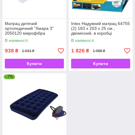
Матрац дитячий
Intex Надувний матрац 64755
ортопедичний "Хмара 3"
(2) 183 x 203 x 25 см.,
2050120 мікрофібра
двомісний, в коробці
60×120×7см, колір білий
В наявності
В наявності
"Homefort"
938
1 826
₴
₴
1 031 ₴
1 988 ₴
Купити
Купити
–7%