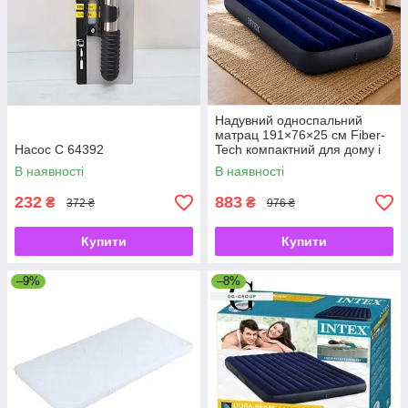
Надувний односпальний
матрац 191×76×25 см Fiber-
Насос C 64392
Tech компактний для дому і
туризму
В наявності
В наявності
232
883
₴
₴
372 ₴
976 ₴
Купити
Купити
–9%
–8%