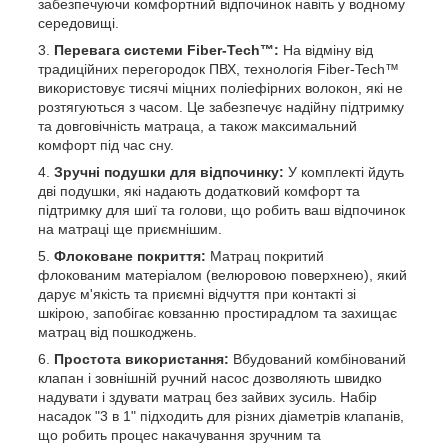
забезпечуючи комфортний відпочинок навіть у водному
середовищі.
Перевага системи Fiber-Tech™:
На відміну від
традиційних перегородок ПВХ, технологія Fiber-Tech™
використовує тисячі міцних поліефірних волокон, які не
розтягуються з часом. Це забезпечує надійну підтримку
та довговічність матраца, а також максимальний
комфорт під час сну.
Зручні подушки для відпочинку:
У комплекті йдуть
дві подушки, які надають додатковий комфорт та
підтримку для шиї та голови, що робить ваш відпочинок
на матраці ще приємнішим.
Флоковане покриття:
Матрац покритий
флокованим матеріалом (велюровою поверхнею), який
дарує м'якість та приємні відчуття при контакті зі
шкірою, запобігає ковзанню простирадлом та захищає
матрац від пошкоджень.
Простота використання:
Вбудований комбінований
клапан і зовнішній ручний насос дозволяють швидко
надувати і здувати матрац без зайвих зусиль. Набір
насадок "3 в 1" підходить для різних діаметрів клапанів,
що робить процес накачування зручним та