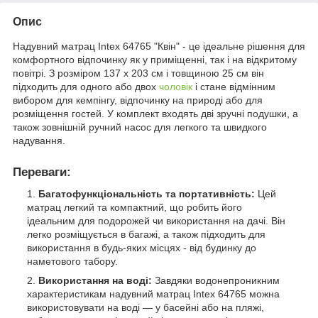
Опис
Надувний матрац Intex 64765 "Квін" - це ідеальне рішення для
комфортного відпочинку як у приміщенні, так і на відкритому
повітрі. З розміром 137 х 203 см і товщиною 25 см він
підходить для одного або двох
чоловік
і стане відмінним
вибором для кемпінгу, відпочинку на природі або для
розміщення гостей. У комплект входять дві зручні подушки, а
також зовнішній ручний насос для легкого та швидкого
надування.
Переваги:
Багатофункціональність та портативність:
Цей
матрац легкий та компактний, що робить його
ідеальним для подорожей чи використання на дачі. Він
легко розміщується в багажі, а також підходить для
використання в будь-яких місцях - від будинку до
наметового табору.
Використання на воді:
Завдяки водонепроникним
характеристикам надувний матрац Intex 64765 можна
використовувати на воді — у басейні або на пляжі,