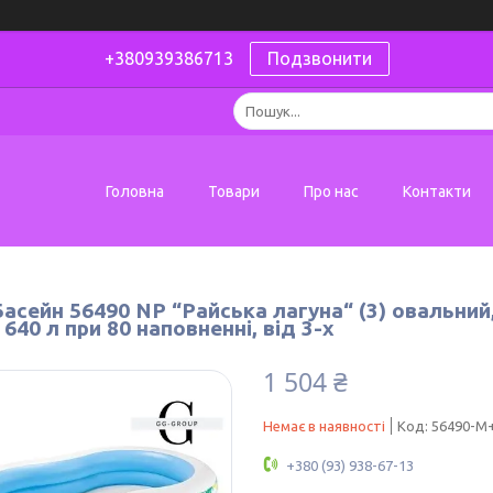
+380939386713
Подзвонити
Головна
Товари
Про нас
Контакти
Басейн 56490 NP “Райська лагуна“ (3) овальний,
 640 л при 80 наповненні, від 3-х
1 504 ₴
Немає в наявності
Код:
56490-M+
+380 (93) 938-67-13