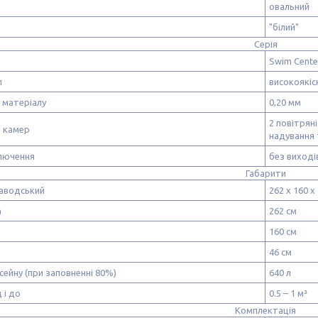
овальний
"білий"
Серія
Swim Cente
л
високоякісн
 матеріалу
0,20 мм
2 повітрян
ь камер
надування 
ключення
без виході
Габарити
заводський
262 х 160 х
а
262 см
160 см
46 см
сейну (при заповненні 80%)
640 л
 і до
0.5 – 1 м³
Комплектація