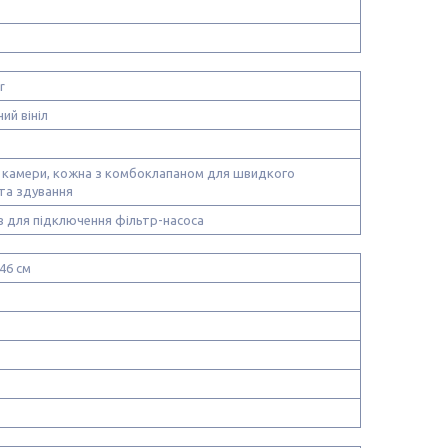
r
ий вініл
і камери, кожна з комбоклапаном для швидкого
та здування
в для підключення фільтр-насоса
 46 см