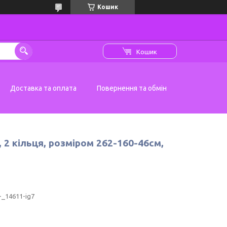
Кошик
Кошик
Доставка та оплата
Повернення та обмін
 2 кільця, розміром 262-160-46см,
_14611-ig7