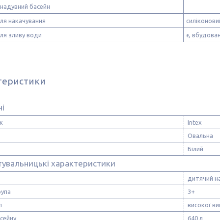
надувний басейн
ля накачування
силіконови
ля зливу води
є, вбудова
теристики
ні
к
Intex
Овальна
Білий
тувальницькі характеристики
дитячий н
рупа
3+
л
високої ви
сейну
640 л