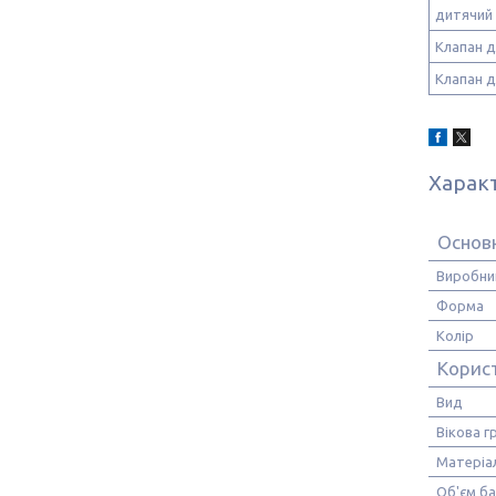
дитячий 
Клапан д
Клапан д
Харак
Основ
Виробни
Форма
Колір
Корис
Вид
Вікова г
Матеріа
Об'єм ба