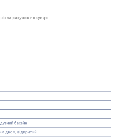
днів
за рахунок покупця
дувний басейн
им дном, відкритий