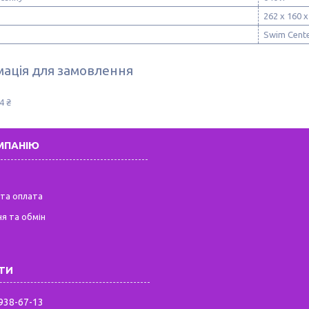
262 х 160 х
Swim Cent
ація для замовлення
4 ₴
МПАНІЮ
та оплата
я та обмін
 938-67-13