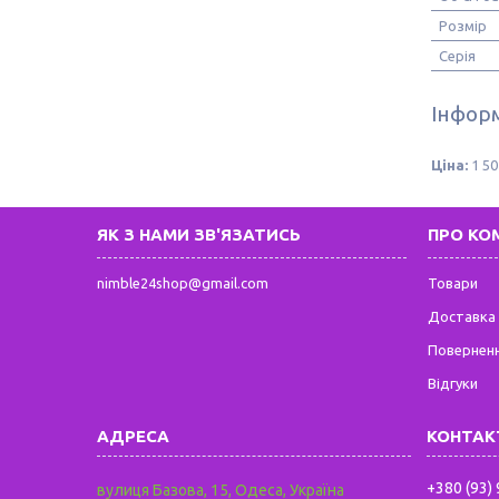
Розмір
Серія
Інформ
Ціна:
1 50
ЯК З НАМИ ЗВ'ЯЗАТИСЬ
ПРО КО
nimble24shop@gmail.com
Товари
Доставка 
Поверненн
Відгуки
+380 (93)
вулиця Базова, 15, Одеса, Україна