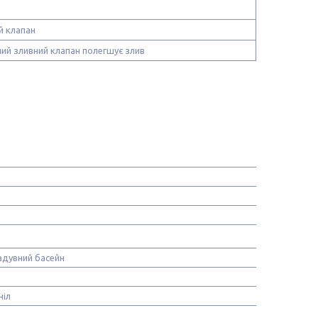
й клапан
ний зливний клапан полегшує злив
адувний басейн
ніл