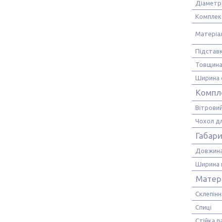
Діаметр 
Комплек
Матеріа
Підстав
Товщина
Ширина 
Компл
Вітровий
Чохол дл
Габари
Довжина
Ширина 
Матер
Склепінн
Спиці
Стійка п