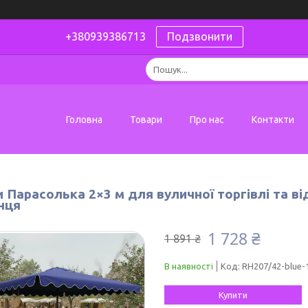
+380939386713
Подзвонити
Головна
Товари
Про нас
Контакти
 Парасолька 2×3 м для вуличної торгівлі та ві
нця
1 728 ₴
1 891 ₴
В наявності
Код:
RH207/42-blue-
Купити