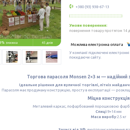
+380 (93) 938-67-13
повернення товару протягом 14 
9%
45 днів
У компанії підключені електронні
покидаючи сайту.
Торгова парасоля Monsen 2×3 м — надійний 
Ідеальне рішення для вуличної торгівлі, літніх майданч
Парасоля має продуману конструкцію, просту в експлуатації — розклад
Міцна конструкція
Металевий каркас, пофарбований порошковою фар
Спиці
:9×14 мм
Маса виробу
:2.5 кг
Захист від УФ
: внутрішнє напилення в