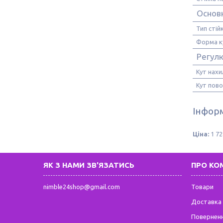
Основ
Тип стій
Форма к
Регул
Кут нахи
Кут пов
Інформ
Ціна:
1 72
ЯК З НАМИ ЗВ'ЯЗАТИСЬ
ПРО КО
nimble24shop@gmail.com
Товари
Доставка 
Поверненн