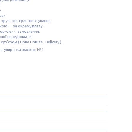
є
м
ови:
я зручного транспортування.
кою — за окрему плату .
формленні замовлення.
ової передоплати.
ур'єром ( Нова Пошта , Delivery ).