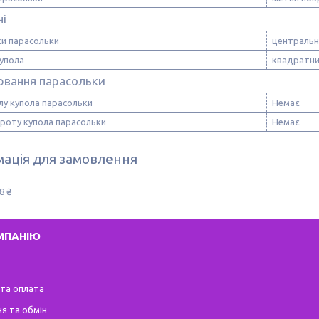
ні
ки парасольки
центральн
упола
квадратн
ювання парасольки
лу купола парасольки
Немає
ороту купола парасольки
Немає
ація для замовлення
8 ₴
МПАНІЮ
та оплата
я та обмін