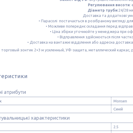
Регулювання висоти
: 
Діаметр труби
:24/28 м
Доставка та додаткові ум
• Парасолі постачається в розібраному вигляді дл
• Можливе попереднє складання перед відправ
• Ціна збірки уточнюйте у менеджера при о
• Відправлення здійснюється після частк
• Доставка на вантажні відділення або адресна доставка к
теристики
і атрибути
к
Monsen
Синій
тувальницькі характеристики
2.5