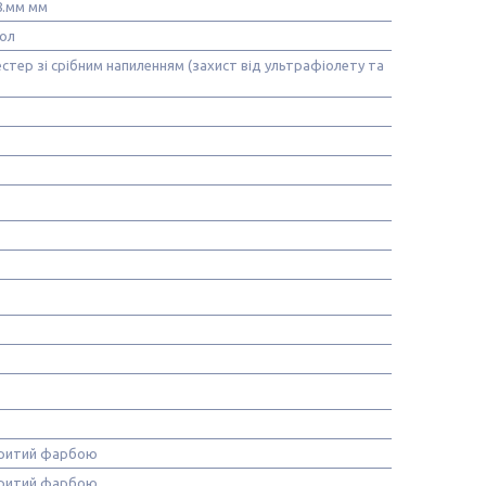
8.мм мм
хол
стер зі срібним напиленням (захист від ультрафіолету та
критий фарбою
критий фарбою