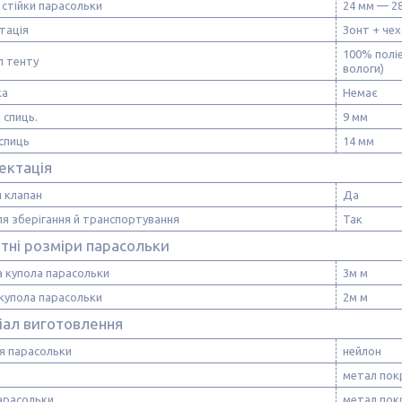
стійки парасольки
24 мм — 2
тація
Зонт + че
100% поліе
л тенту
вологи)
ка
Немає
 спиць.
9 мм
спиць
14 мм
ектація
 клапан
Да
я зберігання й транспортування
Так
тні розміри парасольки
 купола парасольки
3м м
купола парасольки
2м м
іал виготовлення
я парасольки
нейлон
метал по
арасольки
метал по