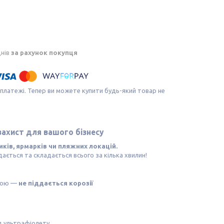
днів
за рахунок покупця
 платежі. Тепер ви можете купити будь-який товар не
захист для вашого бізнесу
иків, ярмарків чи пляжних локацій.
ається та складається всього за кілька хвилин!
бою —
не піддається корозії
ід ультрафіолету