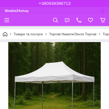
+380939386713
Nimble24shop
Товари та послуги
Торгові Намети/Зонти Торгові
Тор