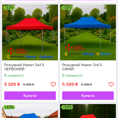
–11%
–11%
Розсувний Намет 3х4.5
Розсувний Намет 3х4.5
ЧЕРВОНИЙ
СИНІЙ
В наявності
В наявності
5 589
5 589
₴
₴
6 286 ₴
6 286 ₴
Купити
Купити
–11%
–11%