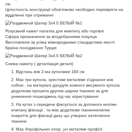
см.
Цілостность конструкції обов'язково необхідно перевіряти на
відділенні при отриманні
Розусвний намет палатка для кемпінгу або торгівлі
Сфера призначення за вподобаннями покупця
Виготовленя за усіма міжнародними стандартами якості
Країна походження Турція
Схема намету ( деталізація деталі)
Відстань між 2-ма куполами 160 см
Має три купола, хрестове металеве з'єднання між
собою , на матеріалі дахудля кожного висувного купола
додаткова прошита другим шаром тканини за для
уникнення пошкоджень під час користування
На кутах з середени фіксується за допомоги кнопки-
клапану фіксаціі , та має додаткове тканиннелипке
покриття для фіксаціі даху що утворює натягнення
тканини
Має 4профільних опор ,усі металеві профілі