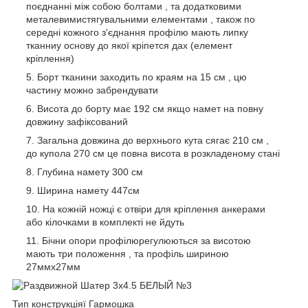
поєднанні між собою болтами , та додатковими
металевимистягувальними елементами , також по
середні кожного з'єднання профілю мають липку
тканниу основу до якої кріпется дах (елемент
кріплення)
Борт тканини заходить по краям на 15 см , цю
частину можно забрендувати
Висота до борту має 192 см якщо намет на повну
довжину зафіксований
Загальна довжина до верхнього кута сягає 210 см ,
до купола 270 см це повна висота в розкладеному стані
Глубина намету 300 см
Ширина намету 447см
На кожній ножці є отвіри для кріплення анкерами
або кілочками в комплекті не йдуть
Бічни опори профілюрегулюються за висотою
мають три положення , та профіль шириною
27ммх27мм
Тип конструкціяї Гармошка