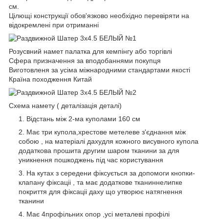
см.
Цілющі конструкції обов'язково необхідно перевіряти на
відокремлені при отриманні
Розусвний намет палатка для кемпінгу або торгівлі
Сфера призначення за вподобаннями покупця
Виготовленя за усіма міжнародними стандартами якості
Країна походження Китай
Схема намету ( деталізація деталі)
Відстань між 2-ма куполами 160 см
Має три купола,хрестове метелеве з'єднання між
собою , на матеріалі дахудля кожного висувного купола
додаткова прошита другим шаром тканини за для
уникнення пошкоджень під час користування
На кутах з середени фіксується за допомоги кнопки-
клапану фіксаціі , та має додаткове тканиннелипке
покриття для фіксаціі даху що утворює натягнення
тканини
Має 4профільних опор ,усі металеві профілі