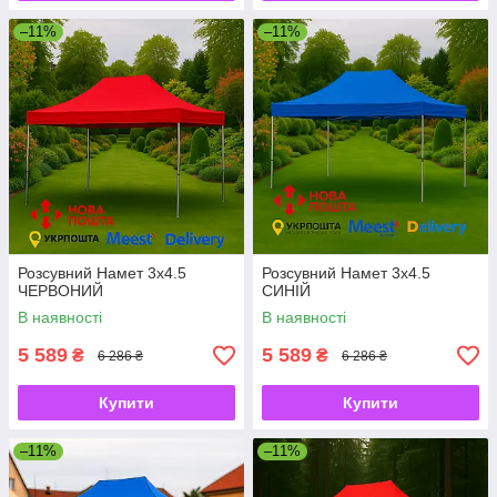
–11%
–11%
Розсувний Намет 3х4.5
Розсувний Намет 3х4.5
ЧЕРВОНИЙ
СИНІЙ
В наявності
В наявності
5 589
5 589
₴
₴
6 286 ₴
6 286 ₴
Купити
Купити
–11%
–11%