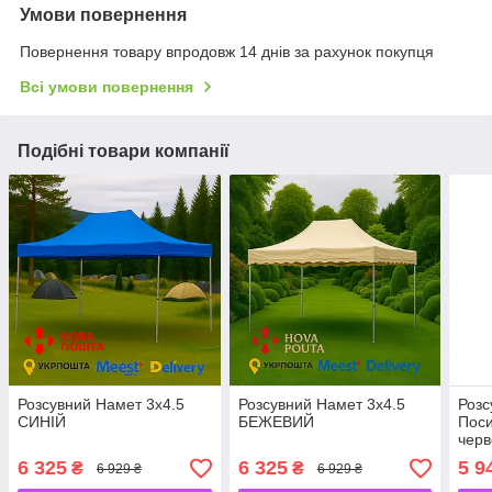
Умови повернення
Повернення товару впродовж 14 днів за рахунок покупця
Всі умови повернення
Подібні товари компанії
Розсувний Намет 3х4.5
Розсувний Намет 3х4.5
Розс
СИНІЙ
БЕЖЕВИЙ
Поси
чер
6 325
6 325
5 9
₴
₴
6 929 ₴
6 929 ₴