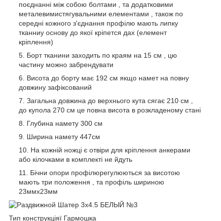
поєднанні між собою болтами , та додатковими
металевимистягувальними елементами , також по
середні кожного з'єднання профілю мають липку
тканниу основу до якої кріпется дах (елемент
кріплення)
Борт тканини заходить по краям на 15 см , цю
частину можно забрендувати
Висота до борту має 192 см якщо намет на повну
довжину зафіксований
Загальна довжина до верхнього кута сягає 210 см ,
до купола 270 см це повна висота в розкладеному стані
Глубина намету 300 см
Ширина намету 447см
На кожній ножці є отвіри для кріплення анкерами
або кілочками в комплекті не йдуть
Бічни опори профілюрегулюються за висотою
мають три положення , та профіль шириною
23ммх23мм
Тип конструкціяї Гармошка