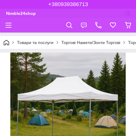
+380939386713
Nimble24shop
Товари та послуги
Торгові Намети/Зонти Торгові
Тор