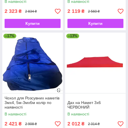
В наявності
В наявності
2 323
2 119
₴
₴
2 834 ₴
2 560 ₴
Купити
Купити
–17%
–13%
Чохол для Розсувних наметів
3мх4, 5м-3мх6м колір по
Дах на Намет 3х6
наявності
ЧЕРВОНИЙ
В наявності
В наявності
2 421
2 012
₴
₴
2 908 ₴
2 314 ₴