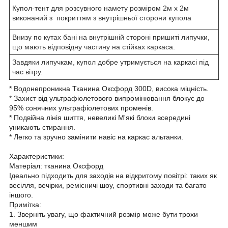
Купол-тент для розсувного намету розміром 2м х 2м
виконаний з покриттям з внутрішньої сторони купола
Внизу по кутах бані на внутрішній стороні пришиті липучки,
що мають відповідну частину на стійках каркаса.
Завдяки липучкам, купол добре утримується на каркасі під
час вітру.
* Водонепроникна Тканина Оксфорд 300D, висока міцність.
* Захист від ультрафіолетового випромінювання блокує до
95% сонячних ультрафіолетових променів.
* Подвійна лінія шиття, невеликі М'які блоки всередині
уникають стирання.
* Легко та зручно замінити навіс на каркас альтанки.
Характеристики:
Матеріал: тканина Оксфорд
Ідеально підходить для заходів на відкритому повітрі: таких як
весілля, вечірки, ремісничі шоу, спортивні заходи та багато
іншого.
Примітка:
1. Зверніть увагу, що фактичний розмір може бути трохи
меншим