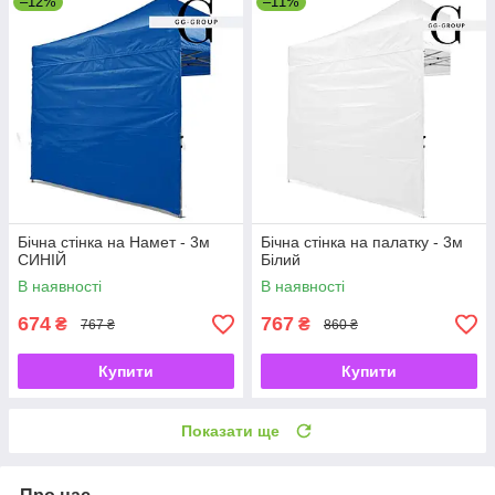
–12%
–11%
Бічна стінка на Намет - 3м
Бічна стінка на палатку - 3м
СИНІЙ
Білий
В наявності
В наявності
674
767
₴
₴
767 ₴
860 ₴
Купити
Купити
Показати ще