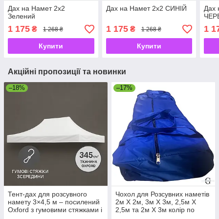
Дах на Намет 2х2
Дах на Намет 2х2 СИНІЙ
Дах 
Зелений
ЧЕР
1 175
1 175
1 1
₴
₴
1 268 ₴
1 268 ₴
Купити
Купити
Акційні пропозиції та новинки
–18%
–17%
Тент-дах для розсувного
Чохол для Розсувних наметів
намету 3×4,5 м – посилений
2м Х 2м, 3м Х 3м, 2,5м Х
Oxford з гумовими стяжками і
2,5м та 2м Х 3м колір по
липучками
наявності