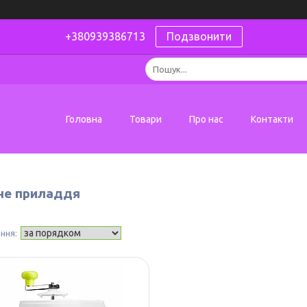
+380939386713
Подзвонити
Головна
Товари
Про нас
Контакти
не приладдя