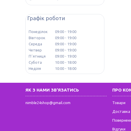
Графік роботи
Понеділок
09:00
19:00
Вівторок
09:00
19:00
Середа
09:00
19:00
Четвер
09:00
19:00
Пʼятниця
09:00
19:00
Субота
10:00
18:00
Неділя
10:00
18:00
ЯК З НАМИ ЗВ'ЯЗАТИСЬ
ПРО КО
nimble24shop@gmail.com
Товари
Доставка 
Поверненн
Відгуки