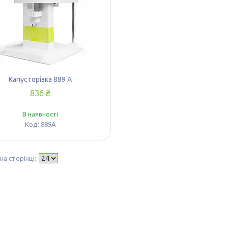
Капусторізка 889 A
836 ₴
В наявності
889A